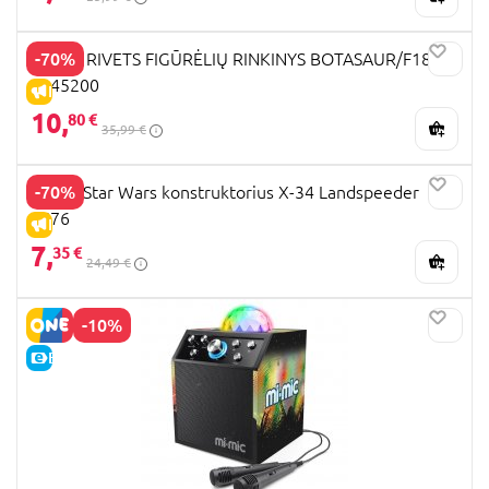
-70%
RUSTY RIVETS FIGŪRĖLIŲ RINKINYS BOTASAUR/F18
6045200
IŠPARDAVIMAS
10,
80 €
35,99 €
-70%
Revell Star Wars konstruktorius X-34 Landspeeder
6676
IŠPARDAVIMAS
7,
35 €
24,49 €
-10%
E-KAINA