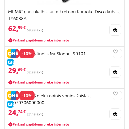
MI-MIC garsiakalbis su mikrofonu Karaoke Disco kubas,
TY6088A
62,
99 €
69,99 €
Perkant papildomą prekę internetu
-10%
IMC TOYS gyvūnėlis Mr Slooou, 90101
E-KAINA
29,
69 €
32,99 €
Perkant papildomą prekę internetu
-10%
BABY SENSES elektroninis vonios žaislas,
00070306000000
E-KAINA
24,
74 €
27,49 €
Perkant papildomą prekę internetu