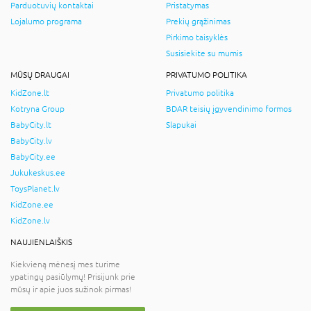
Parduotuvių kontaktai
Pristatymas
Lojalumo programa
Prekių grąžinimas
Pirkimo taisyklės
Susisiekite su mumis
MŪSŲ DRAUGAI
PRIVATUMO POLITIKA
KidZone.lt
Privatumo politika
Kotryna Group
BDAR teisių įgyvendinimo formos
BabyCity.lt
Slapukai
BabyCity.lv
BabyCity.ee
Jukukeskus.ee
ToysPlanet.lv
KidZone.ee
KidZone.lv
NAUJIENLAIŠKIS
Kiekvieną mėnesį mes turime
ypatingų pasiūlymų! Prisijunk prie
mūsų ir apie juos sužinok pirmas!