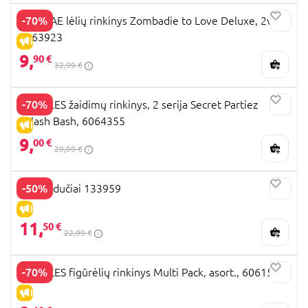
-70%
ZOMBAE lėlių rinkinys Zombadie to Love Deluxe, 2vnt.,
6063923
IŠPARDAVIMAS
9,
90 €
32,99 €
-70%
ZOOBLES žaidimų rinkinys, 2 serija Secret Partiez
Splash Bash, 6064355
IŠPARDAVIMAS
9,
00 €
29,99 €
-50%
ELC riedučiai 133959
IŠPARDAVIMAS
11,
50 €
22,99 €
-70%
ZOOBLES figūrėlių rinkinys Multi Pack, asort., 6061529
IŠPARDAVIMAS