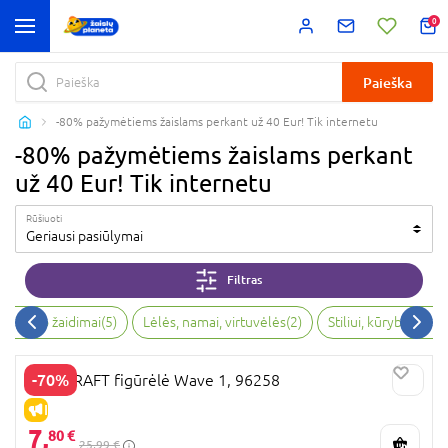
0
Paieška
-80% pažymėtiems žaislams perkant už 40 Eur! Tik internetu
-80% pažymėtiems žaislams perkant
už 40 Eur! Tik internetu
Rūšiuoti
Geriausi pasiūlymai
Filtras
veiksmo žaidimai
(
5
)
Lėlės, namai, virtuvėlės
(
2
)
Stiliui, kūrybai, vai
-70%
WARCRAFT figūrėlė Wave 1, 96258
IŠPARDAVIMAS
7,
80 €
25,99 €