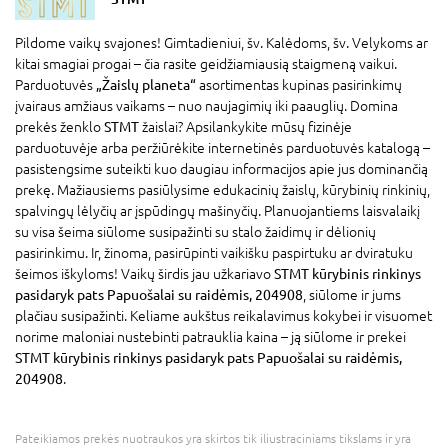
Pildome vaikų svajones! Gimtadieniui, šv. Kalėdoms, šv. Velykoms ar
kitai smagiai progai – čia rasite geidžiamiausią staigmeną vaikui.
Parduotuvės
„Žaislų planeta“
asortimentas kupinas pasirinkimų
įvairaus amžiaus vaikams – nuo naujagimių iki paauglių. Domina
prekės ženklo
STMT
žaislai? Apsilankykite mūsų fizinėje
parduotuvėje arba peržiūrėkite internetinės parduotuvės katalogą –
pasistengsime suteikti kuo daugiau informacijos apie jus dominančią
prekę. Mažiausiems pasiūlysime edukacinių žaislų, kūrybinių rinkinių,
spalvingų lėlyčių ar įspūdingų mašinyčių. Planuojantiems laisvalaikį
su visa šeima siūlome susipažinti su stalo žaidimų ir dėlionių
pasirinkimu. Ir, žinoma, pasirūpinti vaikišku paspirtuku ar dviratuku
šeimos iškyloms! Vaikų širdis jau užkariavo
STMT kūrybinis rinkinys
pasidaryk pats Papuošalai su raidėmis, 204908
, siūlome ir jums
plačiau susipažinti. Keliame aukštus reikalavimus kokybei ir visuomet
norime maloniai nustebinti patrauklia kaina – ją siūlome ir prekei
STMT kūrybinis rinkinys pasidaryk pats Papuošalai su raidėmis,
204908
.
Pateikiamos prekės nuotraukos yra skirtos tik iliustraciniams tikslams ir yra