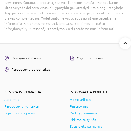
pavyzdinės. Originalių produktų spalvos, funkcijos, užrašai ir/ar bet kurios
kitos savybės dėl savo vizualinių ypatybių gali atrodyti kitaip negu realybėje.
Taip pat nuotraukoje pateikiama prekės komplektacija gali neatitikti realios
prekės komplektacijos. Todėl prašome vadovautis aprašyme pateikiama
informacija. Kilus klausimams, laukiame Jūsų kreipimosi el. paštu
info@babycity.lt Pastebėjus aprašymo klaidų prašome mus informuoti.
Užsakymo statusas
Grąžinimo forma
Parduotuvių darbo laikas
BENDRA INFORMACIJA
INFORMACIJA PIRKĖJUI
Apie mus
Apmokėjimas
Parduotuvių kontaktai
Pristatymas
Lojalumo programa
Prekių grąžinimas
Pirkimo taisyklės
Susisiekite su mumis