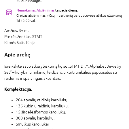
60 eur ir daugiau.
Nemokamas Atsiėmimas
tą pačią dieną.
Greitas atsiėmimas mūsų ir partnerių parduotuvėse atlikus užsakymą
iki 12:00 val.
Amžius:
3+ m.
Prekės ženklas:
STMT
Kilmės šalis:
Kinija
Apie prekę
Išreikškite savo stkūrybiškumą lių su „STMT D.I.Y. Alphabet Jewelry
Set“ – kūrybiniu rinkiniu, leidžiančiu kurti unikalius papuošalus su
raidėmis ir spalvingais akcentais.
Komplektacija:
204 apvalių raidinių karoliukų.
136 kubinių raidinių karoliukų.
15 širdelėsformos karoliukų.
300 apvalių karoliukų.
Smulkūs karoliukai