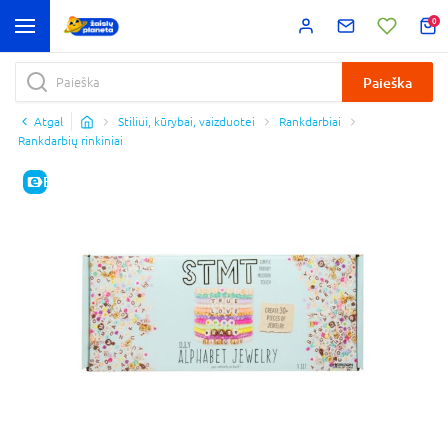
0
Paieška
Atgal
Stiliui, kūrybai, vaizduotei
Rankdarbiai
Rankdarbių rinkiniai
E-KAINA