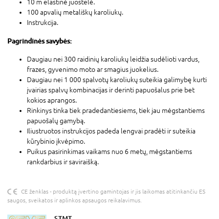
10 m elastinė juostelė.
100 apvalių metališkų karoliukų.
Instrukcija.
Pagrindinės savybės:
Daugiau nei 300 raidinių karoliukų leidžia sudėlioti vardus,
frazes, gyvenimo moto ar smagius juokelius.
Daugiau nei 1 000 spalvotų karoliukų suteikia galimybę kurti
įvairias spalvų kombinacijas ir derinti papuošalus prie bet
kokios aprangos.
Rinkinys tinka tiek pradedantiesiems, tiek jau mėgstantiems
papuošalų gamybą.
Iliustruotos instrukcijos padeda lengvai pradėti ir suteikia
kūrybinio įkvėpimo.
Puikus pasirinkimas vaikams nuo 6 metų, mėgstantiems
rankdarbius ir saviraišką.
CE ženklas - produktą įvertino gamintojas ir jis laikomas atitinkančiu ES
saugos, sveikatos ir aplinkos apsaugos reikalavimus.
STMT