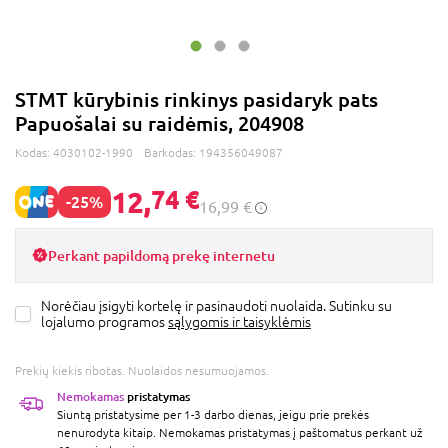
STMT kūrybinis rinkinys pasidaryk pats
Papuošalai su raidėmis, 204908
Kodas:
4030102-1990
Barkodas:
194356049087
12,
74 €
-25%
16,99 €
Perkant papildomą prekę internetu
Norėčiau įsigyti kortelę ir pasinaudoti nuolaida. Sutinku su
lojalumo programos
sąlygomis ir taisyklėmis
Prekių kiekis ribotas. Nuolaidos nesumuojamos.
Nemokamas
pristatymas
Siuntą pristatysime per 1-3 darbo dienas, jeigu prie prekės
nenurodyta kitaip. Nemokamas pristatymas į paštomatus perkant už