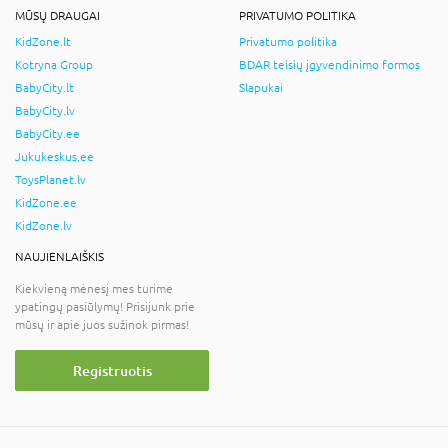
MŪSŲ DRAUGAI
PRIVATUMO POLITIKA
KidZone.lt
Privatumo politika
Kotryna Group
BDAR teisių įgyvendinimo formos
BabyCity.lt
Slapukai
BabyCity.lv
BabyCity.ee
Jukukeskus.ee
ToysPlanet.lv
KidZone.ee
KidZone.lv
NAUJIENLAIŠKIS
Kiekvieną mėnesį mes turime
ypatingų pasiūlymų! Prisijunk prie
mūsų ir apie juos sužinok pirmas!
Registruotis