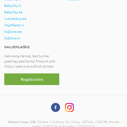
BabyCity.lv
BabyCity.ee
Jukukeskus.ee
ToysPlanet.lv
KidZone.ee
KidZone.lv
NAUJIENLAIŠKIS
Kiekvieną mėnesį mes turime
ypatingų pasiūlymų! Prisijunk prie
mūsų ir apie juos sužinok pirmas!
Registruotis
Kotryna Group, UAB
, Dariaus ir Girėno g. 34, Vilnius, LIETUVA, LT-02189, Įmonės
kodas: 121673734, PVM kodas: LT216737314