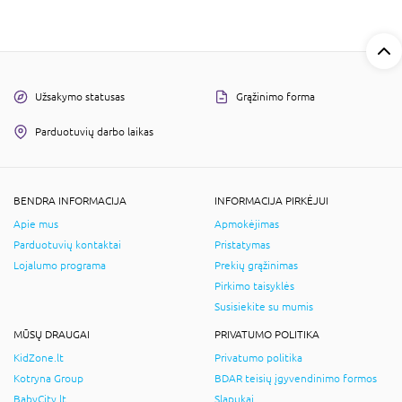
Užsakymo statusas
Grąžinimo forma
Parduotuvių darbo laikas
BENDRA INFORMACIJA
INFORMACIJA PIRKĖJUI
Apie mus
Apmokėjimas
Parduotuvių kontaktai
Pristatymas
Lojalumo programa
Prekių grąžinimas
Pirkimo taisyklės
Susisiekite su mumis
MŪSŲ DRAUGAI
PRIVATUMO POLITIKA
KidZone.lt
Privatumo politika
Kotryna Group
BDAR teisių įgyvendinimo formos
BabyCity.lt
Slapukai