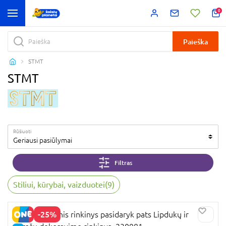
0
Paieška
STMT
STMT
Rūšiuoti
Geriausi pasiūlymai
Filtras
Stiliui, kūrybai, vaizduotei
(
9
)
-25%
STMT kūrybinis rinkinys pasidaryk pats Lipdukų ir