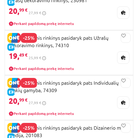
užrašų dekoravimo rinkinys, 230981
E-KAINA
20,
99 €
27,99 €
Perkant papildomą prekę internetu
-25%
STMT kūrybinis rinkinys pasidaryk pats Užrašų
dekoravimo rinkinys, 74310
E-KAINA
19,
49 €
25,99 €
Perkant papildomą prekę internetu
-25%
STMT kūrybinis rinkinys pasidaryk pats Individualių
žvakių gamyba, 74309
E-KAINA
20,
99 €
27,99 €
Perkant papildomą prekę internetu
-25%
STMT kūrybinis rinkinys pasidaryk pats Dizainerio meno
studija, 201083
E-KAINA