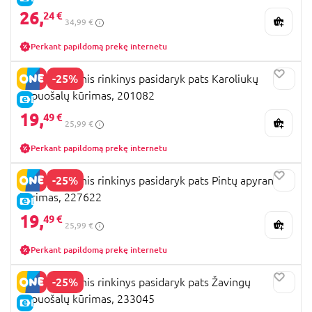
26,
24 €
34,99 €
Perkant papildomą prekę internetu
-25%
STMT kūrybinis rinkinys pasidaryk pats Karoliukų
papuošalų kūrimas, 201082
E-KAINA
19,
49 €
25,99 €
Perkant papildomą prekę internetu
-25%
STMT kūrybinis rinkinys pasidaryk pats Pintų apyrankių
kūrimas, 227622
E-KAINA
19,
49 €
25,99 €
Perkant papildomą prekę internetu
-25%
STMT kūrybinis rinkinys pasidaryk pats Žavingų
papuošalų kūrimas, 233045
E-KAINA