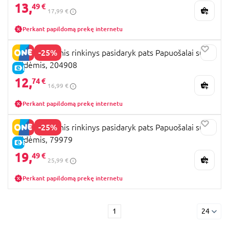
13,
49 €
17,99 €
Perkant papildomą prekę internetu
-25%
STMT kūrybinis rinkinys pasidaryk pats Papuošalai su
raidėmis, 204908
E-KAINA
12,
74 €
16,99 €
Perkant papildomą prekę internetu
-25%
STMT kūrybinis rinkinys pasidaryk pats Papuošalai su
raidėmis, 79979
E-KAINA
19,
49 €
25,99 €
Perkant papildomą prekę internetu
1
24