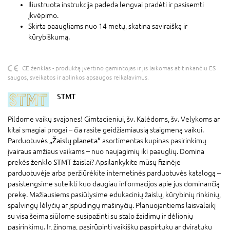
Iliustruota instrukcija padeda lengvai pradėti ir pasisemti
įkvėpimo.
Skirta paaugliams nuo 14 metų, skatina saviraišką ir
kūrybiškumą.
CE ženklas - produktą įvertino gamintojas ir jis laikomas atitinkančiu ES
saugos, sveikatos ir aplinkos apsaugos reikalavimus.
STMT
Pildome vaikų svajones! Gimtadieniui, šv. Kalėdoms, šv. Velykoms ar
kitai smagiai progai – čia rasite geidžiamiausią staigmeną vaikui.
Parduotuvės
„Žaislų planeta“
asortimentas kupinas pasirinkimų
įvairaus amžiaus vaikams – nuo naujagimių iki paauglių. Domina
prekės ženklo
STMT
žaislai? Apsilankykite mūsų fizinėje
parduotuvėje arba peržiūrėkite internetinės parduotuvės katalogą –
pasistengsime suteikti kuo daugiau informacijos apie jus dominančią
prekę. Mažiausiems pasiūlysime edukacinių žaislų, kūrybinių rinkinių,
spalvingų lėlyčių ar įspūdingų mašinyčių. Planuojantiems laisvalaikį
su visa šeima siūlome susipažinti su stalo žaidimų ir dėlionių
pasirinkimu. Ir, žinoma, pasirūpinti vaikišku paspirtuku ar dviratuku