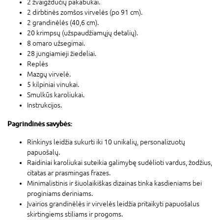
2 žvaigždučių pakabukai.
2 dirbtinės zomšos virvelės (po 91 cm).
2 grandinėlės (40,6 cm).
20 krimpsų (užspaudžiamųjų detalių).
8 omaro užsegimai.
28 jungiamieji žiedeliai.
Replės
Mazgų virvelė.
5 kilpiniai vinukai.
Smulkūs karoliukai.
Instrukcijos.
Pagrindinės savybės:
Rinkinys leidžia sukurti iki 10 unikalių, personalizuotų
papuošalų.
Raidiniai karoliukai suteikia galimybę sudėlioti vardus, žodžius,
citatas ar prasmingas frazes.
Minimalistinis ir šiuolaikiškas dizainas tinka kasdieniams bei
proginiams deriniams.
Įvairios grandinėlės ir virvelės leidžia pritaikyti papuošalus
skirtingiems stiliams ir progoms.