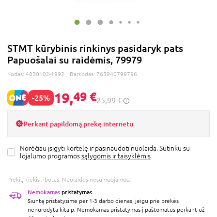
STMT kūrybinis rinkinys pasidaryk pats
Papuošalai su raidėmis, 79979
Kodas:
4030102-1992
Barkodas:
765940799796
19,
49 €
-25%
25,99 €
Perkant papildomą prekę internetu
Norėčiau įsigyti kortelę ir pasinaudoti nuolaida. Sutinku su
lojalumo programos
sąlygomis ir taisyklėmis
Prekių kiekis ribotas. Nuolaidos nesumuojamos.
Nemokamas
pristatymas
Siuntą pristatysime per 1-3 darbo dienas, jeigu prie prekės
nenurodyta kitaip. Nemokamas pristatymas į paštomatus perkant už