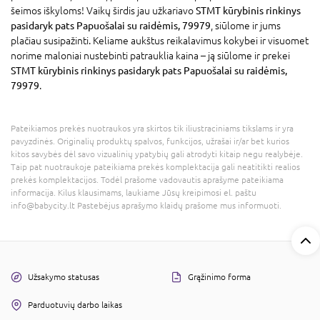
šeimos iškyloms! Vaikų širdis jau užkariavo
STMT kūrybinis rinkinys
pasidaryk pats Papuošalai su raidėmis, 79979
, siūlome ir jums
plačiau susipažinti. Keliame aukštus reikalavimus kokybei ir visuomet
norime maloniai nustebinti patrauklia kaina – ją siūlome ir prekei
STMT kūrybinis rinkinys pasidaryk pats Papuošalai su raidėmis,
79979
.
Pateikiamos prekės nuotraukos yra skirtos tik iliustraciniams tikslams ir yra
pavyzdinės. Originalių produktų spalvos, funkcijos, užrašai ir/ar bet kurios
kitos savybės dėl savo vizualinių ypatybių gali atrodyti kitaip negu realybėje.
Taip pat nuotraukoje pateikiama prekės komplektacija gali neatitikti realios
prekės komplektacijos. Todėl prašome vadovautis aprašyme pateikiama
informacija. Kilus klausimams, laukiame Jūsų kreipimosi el. paštu
info@babycity.lt Pastebėjus aprašymo klaidų prašome mus informuoti.
Užsakymo statusas
Grąžinimo forma
Parduotuvių darbo laikas