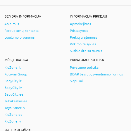
BENDRA INFORMACIJA
INFORMACIJA PIRKĖJUI
Apie mus
Apmokėjimas
Parduotuvių kontaktai
Pristatymas
Lojalumo programa
Prekių grąžinimas
Pirkimo taisyklės
Susisiekite su mumis
MŪSŲ DRAUGAI
PRIVATUMO POLITIKA
KidZone.lt
Privatumo politika
Kotryna Group
BDAR teisių įgyvendinimo formos
BabyCity.lt
Slapukai
BabyCity.lv
BabyCity.ee
Jukukeskus.ee
ToysPlanet.lv
KidZone.ee
KidZone.lv
NAUJIENLAIŠKIS