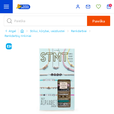
0
Paieška
Atgal
Stiliui, kūrybai, vaizduotei
Rankdarbiai
Rankdarbių rinkiniai
E-KAINA