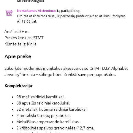
60 eur ir daugiau.
Nemokamas Atsiėmimas
tą pačią dieną.
Greitas atsiėmimas mūsų ir partnerių parduotuvėse atlikus užsakymą
iki 12:00 val.
Amžius:
3+ m.
Prekės ženklas:
STMT
Kilmės šalis:
Kinija
Apie prekę
Sukurkite modernius ir unikalius aksesuarus su „STMT D.I.Y. Alphabet
Jewelry“ rinkiniu – stilingu būdu išreikšti save per papuošalus.
Komplektacija
:
98 maži raidiniai karoliukai.
68 apvalūs raidiniai karoliukai.
52 metališki kubiniai raidiniai karoliukai.
2 metališki širdelių pakabukai.
Metališkas ampersando karoliukas.
2 krištolinės spalvos grandinėlės (12,7 cm).