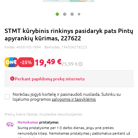
STMT kūrybinis rinkinys pasidaryk pats Pintų
apyrankių kūrimas, 227622
Kodas:
4030102-1994
Barkodas:
194356276223
19,
49 €
-25%
25,99 €
Perkant papildomą prekę internetu
Norėčiau įsigyti kortelę ir pasinaudoti nuolaida. Sutinku su
lojalumo programos
sąlygomis ir taisyklėmis
Prekių kiekis ribotas. Nuolaidos nesumuojamos.
Nemokamas
pristatymas
Siuntą pristatysime per 1-3 darbo dienas, jeigu prie prekės
nenurodyta kitaip. Nemokamas pristatymas į paštomatus perkant už