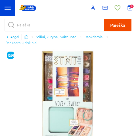
0
Paieška
Atgal
Stiliui, kūrybai, vaizduotei
Rankdarbiai
Rankdarbių rinkiniai
E-KAINA