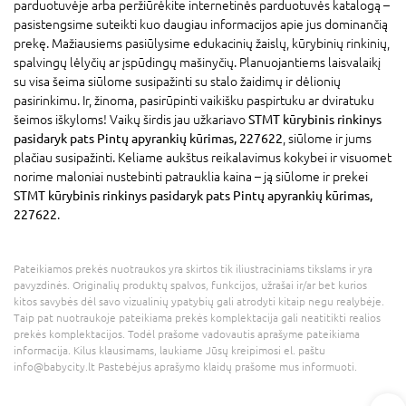
parduotuvėje arba peržiūrėkite internetinės parduotuvės katalogą –
pasistengsime suteikti kuo daugiau informacijos apie jus dominančią
prekę. Mažiausiems pasiūlysime edukacinių žaislų, kūrybinių rinkinių,
spalvingų lėlyčių ar įspūdingų mašinyčių. Planuojantiems laisvalaikį
su visa šeima siūlome susipažinti su stalo žaidimų ir dėlionių
pasirinkimu. Ir, žinoma, pasirūpinti vaikišku paspirtuku ar dviratuku
šeimos iškyloms! Vaikų širdis jau užkariavo
STMT kūrybinis rinkinys
pasidaryk pats Pintų apyrankių kūrimas, 227622
, siūlome ir jums
plačiau susipažinti. Keliame aukštus reikalavimus kokybei ir visuomet
norime maloniai nustebinti patrauklia kaina – ją siūlome ir prekei
STMT kūrybinis rinkinys pasidaryk pats Pintų apyrankių kūrimas,
227622
.
Pateikiamos prekės nuotraukos yra skirtos tik iliustraciniams tikslams ir yra
pavyzdinės. Originalių produktų spalvos, funkcijos, užrašai ir/ar bet kurios
kitos savybės dėl savo vizualinių ypatybių gali atrodyti kitaip negu realybėje.
Taip pat nuotraukoje pateikiama prekės komplektacija gali neatitikti realios
prekės komplektacijos. Todėl prašome vadovautis aprašyme pateikiama
informacija. Kilus klausimams, laukiame Jūsų kreipimosi el. paštu
info@babycity.lt Pastebėjus aprašymo klaidų prašome mus informuoti.