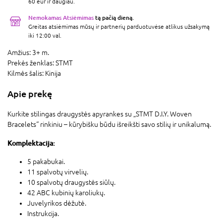
60 eur ir daugiau.
Nemokamas Atsiėmimas
tą pačią dieną.
Greitas atsiėmimas mūsų ir partnerių parduotuvėse atlikus užsakymą
iki 12:00 val.
Amžius:
3+ m.
Prekės ženklas:
STMT
Kilmės šalis:
Kinija
Apie prekę
Kurkite stilingas draugystės apyrankes su „STMT D.I.Y. Woven
Bracelets“ rinkiniu – kūrybišku būdu išreikšti savo stilių ir unikalumą.
Komplektacija:
5 pakabukai.
11 spalvotų virvelių.
10 spalvotų draugystės siūlų.
42 ABC kubinių karoliukų.
Juvelyrikos dėžutė.
Instrukcija.