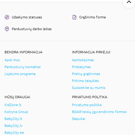
Užsakymo statusas
Grąžinimo forma
Parduotuvių darbo laikas
BENDRA INFORMACIJA
INFORMACIJA PIRKĖJUI
Apie mus
Apmokėjimas
Parduotuvių kontaktai
Pristatymas
Lojalumo programa
Prekių grąžinimas
Pirkimo taisyklės
Susisiekite su mumis
MŪSŲ DRAUGAI
PRIVATUMO POLITIKA
KidZone.lt
Privatumo politika
Kotryna Group
BDAR teisių įgyvendinimo formos
BabyCity.lt
Slapukai
BabyCity.lv
BabyCity.ee