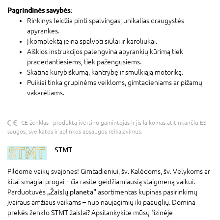
Pagrindinės savybės:
Rinkinys leidžia pinti spalvingas, unikalias draugystės
apyrankes.
Į komplektą įeina spalvoti siūlai ir karoliukai.
Aiškios instrukcijos palengvina apyrankių kūrimą tiek
pradedantiesiems, tiek pažengusiems.
Skatina kūrybiškumą, kantrybę ir smulkiąją motoriką.
Puikiai tinka grupinėms veikloms, gimtadieniams ar pižamų
vakarėliams.
CE ženklas - produktą įvertino gamintojas ir jis laikomas atitinkančiu ES
saugos, sveikatos ir aplinkos apsaugos reikalavimus.
STMT
Pildome vaikų svajones! Gimtadieniui, šv. Kalėdoms, šv. Velykoms ar
kitai smagiai progai – čia rasite geidžiamiausią staigmeną vaikui.
Parduotuvės
„Žaislų planeta“
asortimentas kupinas pasirinkimų
įvairaus amžiaus vaikams – nuo naujagimių iki paauglių. Domina
prekės ženklo
STMT
žaislai? Apsilankykite mūsų fizinėje