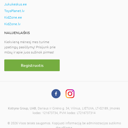
Jukukeskus.ee
ToysPlanet.lv
KidZone.ee
KidZone.lv
NAUJIENLAIŠKIS
Kiekvieną mėnesį mes turime
ypatingų pasiūlymų! Prisijunk prie
mūsų ir apie juos sužinok pirmas!
Registruotis
Kotryna Group, UAB
, Dariaus ir Girėno g. 34, Vilnius, LIETUVA, LT-02189, Įmonės
kodas: 121673734, PVM kodas: LT216737314
© 2026 Visos teisės saugomos. Kopijuoti informaciją be administracijos sutikimo
draudžiama