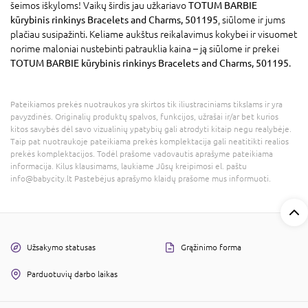
šeimos iškyloms! Vaikų širdis jau užkariavo
TOTUM BARBIE
kūrybinis rinkinys Bracelets and Charms, 501195
, siūlome ir jums
plačiau susipažinti. Keliame aukštus reikalavimus kokybei ir visuomet
norime maloniai nustebinti patrauklia kaina – ją siūlome ir prekei
TOTUM BARBIE kūrybinis rinkinys Bracelets and Charms, 501195
.
Pateikiamos prekės nuotraukos yra skirtos tik iliustraciniams tikslams ir yra
pavyzdinės. Originalių produktų spalvos, funkcijos, užrašai ir/ar bet kurios
kitos savybės dėl savo vizualinių ypatybių gali atrodyti kitaip negu realybėje.
Taip pat nuotraukoje pateikiama prekės komplektacija gali neatitikti realios
prekės komplektacijos. Todėl prašome vadovautis aprašyme pateikiama
informacija. Kilus klausimams, laukiame Jūsų kreipimosi el. paštu
info@babycity.lt Pastebėjus aprašymo klaidų prašome mus informuoti.
Užsakymo statusas
Grąžinimo forma
Parduotuvių darbo laikas