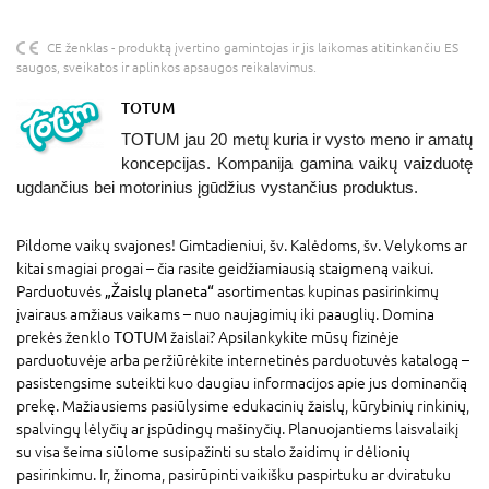
CE ženklas - produktą įvertino gamintojas ir jis laikomas atitinkančiu ES
saugos, sveikatos ir aplinkos apsaugos reikalavimus.
TOTUM
TOTUM
jau 20 metų kuria ir vysto meno ir amatų
koncepcijas. Kompanija gamina vaikų vaizduotę
ugdančius bei motorinius įgūdžius vystančius produktus.
Pildome vaikų svajones! Gimtadieniui, šv. Kalėdoms, šv. Velykoms ar
kitai smagiai progai – čia rasite geidžiamiausią staigmeną vaikui.
Parduotuvės
„Žaislų planeta“
asortimentas kupinas pasirinkimų
įvairaus amžiaus vaikams – nuo naujagimių iki paauglių. Domina
prekės ženklo
TOTUM
žaislai? Apsilankykite mūsų fizinėje
parduotuvėje arba peržiūrėkite internetinės parduotuvės katalogą –
pasistengsime suteikti kuo daugiau informacijos apie jus dominančią
prekę. Mažiausiems pasiūlysime edukacinių žaislų, kūrybinių rinkinių,
spalvingų lėlyčių ar įspūdingų mašinyčių. Planuojantiems laisvalaikį
su visa šeima siūlome susipažinti su stalo žaidimų ir dėlionių
pasirinkimu. Ir, žinoma, pasirūpinti vaikišku paspirtuku ar dviratuku