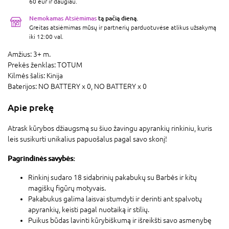
60 eur ir daugiau.
Nemokamas Atsiėmimas
tą pačią dieną.
Greitas atsiėmimas mūsų ir partnerių parduotuvėse atlikus užsakymą
iki 12:00 val.
Amžius:
3+ m.
Prekės ženklas:
TOTUM
Kilmės šalis:
Kinija
Baterijos:
NO BATTERY x 0,
NO BATTERY x 0
Apie prekę
Atrask kūrybos džiaugsmą su šiuo žavingu apyrankių rinkiniu, kuris
leis susikurti unikalius papuošalus pagal savo skonį!
Pagrindinės savybės:
Rinkinį sudaro 18 sidabrinių pakabukų su Barbės ir kitų
magiškų figūrų motyvais.
Pakabukus galima laisvai stumdyti ir derinti ant spalvotų
apyrankių, keisti pagal nuotaiką ir stilių.
Puikus būdas lavinti kūrybiškumą ir išreikšti savo asmenybę