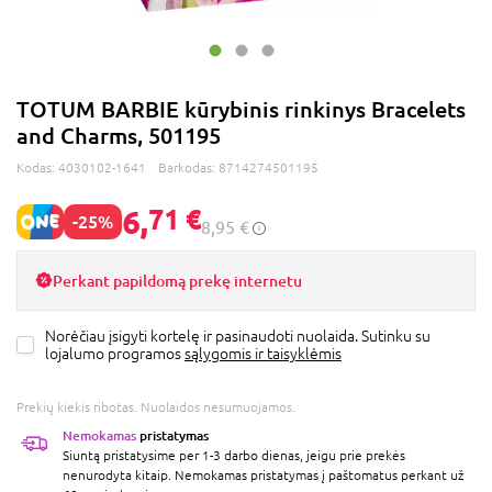
TOTUM BARBIE kūrybinis rinkinys Bracelets
and Charms, 501195
Kodas:
4030102-1641
Barkodas:
8714274501195
6,
71 €
-25%
8,95 €
Perkant papildomą prekę internetu
Norėčiau įsigyti kortelę ir pasinaudoti nuolaida. Sutinku su
lojalumo programos
sąlygomis ir taisyklėmis
Prekių kiekis ribotas. Nuolaidos nesumuojamos.
Nemokamas
pristatymas
Siuntą pristatysime per 1-3 darbo dienas, jeigu prie prekės
nenurodyta kitaip. Nemokamas pristatymas į paštomatus perkant už