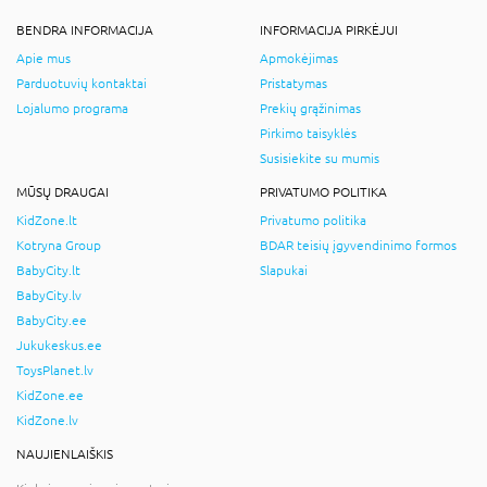
BENDRA INFORMACIJA
INFORMACIJA PIRKĖJUI
Apie mus
Apmokėjimas
Parduotuvių kontaktai
Pristatymas
Lojalumo programa
Prekių grąžinimas
Pirkimo taisyklės
Susisiekite su mumis
MŪSŲ DRAUGAI
PRIVATUMO POLITIKA
KidZone.lt
Privatumo politika
Kotryna Group
BDAR teisių įgyvendinimo formos
BabyCity.lt
Slapukai
BabyCity.lv
BabyCity.ee
Jukukeskus.ee
ToysPlanet.lv
KidZone.ee
KidZone.lv
NAUJIENLAIŠKIS