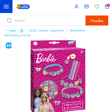
0
Paieška
Atgal
Stiliui, kūrybai, vaizduotei
Rankdarbiai
Rankdarbių rinkiniai
E-KAINA