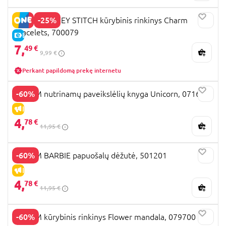
-25%
TOTUM DISNEY STITCH kūrybinis rinkinys Charm
Bracelets, 700079
E-KAINA
7,
49 €
9,99 €
Perkant papildomą prekę internetu
-60%
TOTUM nutrinamų paveikslėlių knyga Unicorn, 071605
IŠPARDAVIMAS
4,
78 €
11,95 €
-60%
TOTUM BARBIE papuošalų dėžutė, 501201
IŠPARDAVIMAS
4,
78 €
11,95 €
-60%
TOTUM kūrybinis rinkinys Flower mandala, 079700