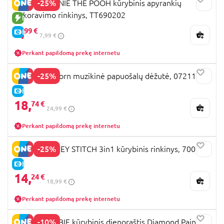
-25%
TOTUM WINNIE THE POOH kūrybinis apyrankių
dekoravimo rinkinys, TT690202
NAUJA PREKĖ
5,
99 €
E-KAINA
7,99 €
Perkant papildomą prekę internetu
-25%
TOTUM Unicorn muzikinė papuošalų dėžutė, 072114
E-KAINA
18,
74 €
24,99 €
Perkant papildomą prekę internetu
-25%
TOTUM DISNEY STITCH 3in1 kūrybinis rinkinys, 700161
E-KAINA
14,
24 €
18,99 €
Perkant papildomą prekę internetu
-10%
TOTUM BARBIE kūrybinis dienoraštis Diamond Paint