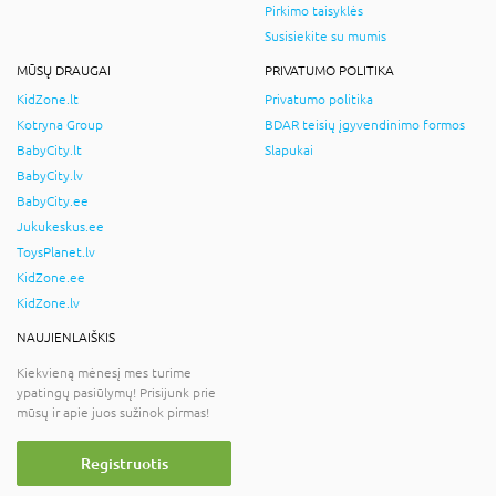
Pirkimo taisyklės
Susisiekite su mumis
MŪSŲ DRAUGAI
PRIVATUMO POLITIKA
KidZone.lt
Privatumo politika
Kotryna Group
BDAR teisių įgyvendinimo formos
BabyCity.lt
Slapukai
BabyCity.lv
BabyCity.ee
Jukukeskus.ee
ToysPlanet.lv
KidZone.ee
KidZone.lv
NAUJIENLAIŠKIS
Kiekvieną mėnesį mes turime
ypatingų pasiūlymų! Prisijunk prie
mūsų ir apie juos sužinok pirmas!
Registruotis