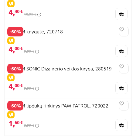
IŠPARDAVIMAS
4,
40 €
10,99 €
-60%
TOTUM knygutė, 720718
IŠPARDAVIMAS
4,
00 €
9,99 €
-60%
TOTUM SONIC Dizainerio veiklos knyga, 280519
IŠPARDAVIMAS
4,
00 €
9,99 €
-60%
TOTUM lipdukų rinkinys PAW PATROL, 720022
IŠPARDAVIMAS
1,
60 €
3,99 €