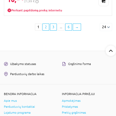
21,99 €
Perkant papildomą prekę internetu
1
2
3
...
6
→
24
Užsakymo statusas
Grąžinimo forma
Parduotuvių darbo laikas
BENDRA INFORMACIJA
INFORMACIJA PIRKĖJUI
Apie mus
Apmokėjimas
Parduotuvių kontaktai
Pristatymas
Lojalumo programa
Prekių grąžinimas