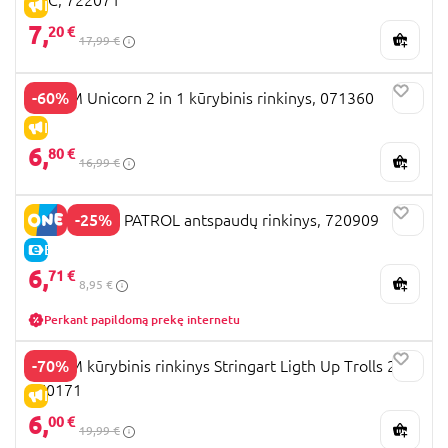
ABC, 722071
IŠPARDAVIMAS
7,
20 €
17,99 €
-60%
TOTUM Unicorn 2 in 1 kūrybinis rinkinys, 071360
IŠPARDAVIMAS
6,
80 €
16,99 €
-25%
TOTUM PAW PATROL antspaudų rinkinys, 720909
E-KAINA
6,
71 €
8,95 €
Perkant papildomą prekę internetu
-70%
TOTUM kūrybinis rinkinys Stringart Ligth Up Trolls 2,
770171
IŠPARDAVIMAS
6,
00 €
19,99 €