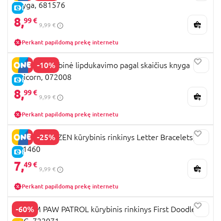
knyga, 681576
E-KAINA
8,
99 €
9,99 €
Perkant papildomą prekę internetu
-10%
TOTUM kūrybinė lipdukavimo pagal skaičius knyga
Unicorn, 072008
E-KAINA
8,
99 €
9,99 €
Perkant papildomą prekę internetu
-25%
TOTUM FROZEN kūrybinis rinkinys Letter Bracelets,
681460
E-KAINA
7,
49 €
9,99 €
Perkant papildomą prekę internetu
-60%
TOTUM PAW PATROL kūrybinis rinkinys First Doodle &