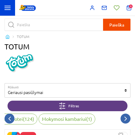
0
Paieška
TOTUM
TOTUM
Rūšiuoti
Geriausi pasiūlymai
Filtras
, vaizduotei
(
124
)
Mokymosi kambariui
(
1
)