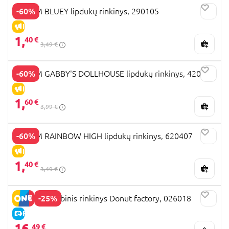
-60%
TOTUM BLUEY lipdukų rinkinys, 290105
IŠPARDAVIMAS
1,
40 €
3,49 €
-60%
TOTUM GABBY'S DOLLHOUSE lipdukų rinkinys, 420335
IŠPARDAVIMAS
1,
60 €
3,99 €
-60%
TOTUM RAINBOW HIGH lipdukų rinkinys, 620407
IŠPARDAVIMAS
1,
40 €
3,49 €
-25%
TOTUM kūrybinis rinkinys Donut factory, 026018
E-KAINA
16,
49 €