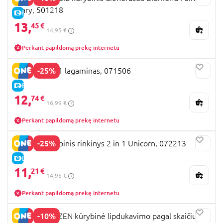
Diary, 501218
E-KAINA
13,
45 €
14,95 €
Perkant papildomą prekę internetu
-25%
TOTUM 2 in 1 lagaminas, 071506
E-KAINA
12,
74 €
16,99 €
Perkant papildomą prekę internetu
-25%
TOTUM kūrybinis rinkinys 2 in 1 Unicorn, 072213
E-KAINA
11,
21 €
14,95 €
Perkant papildomą prekę internetu
-10%
TOTUM FROZEN kūrybinė lipdukavimo pagal skaičius