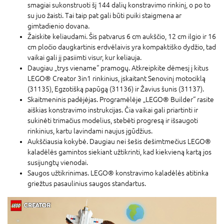
smagiai sukonstruoti šį 144 dalių konstravimo rinkinį, o po to
su juo žaisti. Tai taip pat gali būti puiki staigmena ar
gimtadienio dovana.
Žaiskite keliaudami. Šis patvarus 6 cm aukščio, 12 cm ilgio ir 16
cm pločio daugkartinis erdvėlaivis yra kompaktiško dydžio, tad
vaikai gali jį pasiimti visur, kur keliauja.
Daugiau „trys viename“ pramogų. Atkreipkite dėmesį į kitus
LEGO® Creator 3in1 rinkinius, įskaitant Senovinį motociklą
(31135), Egzotišką papūgą (31136) ir Žavius šunis (31137).
Skaitmeninis padėjėjas. Programėlėje „LEGO® Builder“ rasite
aiškias konstravimo instrukcijas. Čia vaikai gali priartinti ir
sukinėti trimačius modelius, stebėti progresą ir išsaugoti
rinkinius, kartu lavindami naujus įgūdžius.
Aukščiausia kokybė. Daugiau nei šešis dešimtmečius LEGO®
kaladėlės gamintos siekiant užtikrinti, kad kiekvieną kartą jos
susijungtų vienodai.
Saugos užtikrinimas. LEGO® konstravimo kaladėlės atitinka
griežtus pasaulinius saugos standartus.