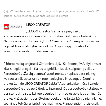
CE ženklas - produktą įvertino gamintojas ir jis laikomas atitinkančiu ES
saugos, sveikatos ir aplinkos apsaugos reikalavimus.
LEGO CREATOR
„LEGO® Creator“ serija leis jūsų vaikui
eksperimentuoti su namais, automobiliais, lėktuvais ir būtybėmis.
Naudodamasis rinkiniais iš „LEGO Creator 3-in-1“ serijos jūsų vaikas
taip pat turės galimybę pasirinkti iš 3 įspūdingų modelių, kad
konstruoti ir žaisti būtų dar smagiau.
Pildome vaikų svajones! Gimtadieniui, šv. Kalėdoms, šv. Velykoms ar
kitai smagiai progai – čia rasite geidžiamiausią staigmeną vaikui.
Parduotuvės
„Žaislų planeta“
asortimentas kupinas pasirinkimų
įvairaus amžiaus vaikams – nuo naujagimių iki paauglių. Domina
prekės ženklo
LEGO CREATOR
žaislai? Apsilankykite mūsų fizinėje
parduotuvėje arba peržiūrėkite internetinės parduotuvės katalogą –
pasistengsime suteikti kuo daugiau informacijos apie jus dominančią
prekę. Mažiausiems pasiūlysime edukacinių žaislų, kūrybinių rinkinių,
spalvingų lėlyčių ar įspūdingų mašinyčių. Planuojantiems laisvalaikį