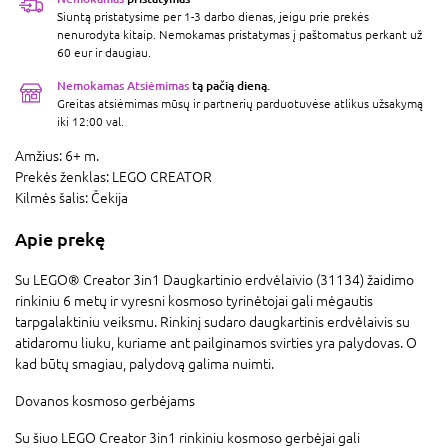
Siuntą pristatysime per 1-3 darbo dienas, jeigu prie prekės
nenurodyta kitaip. Nemokamas pristatymas į paštomatus perkant už
60 eur ir daugiau.
Nemokamas Atsiėmimas
tą pačią dieną.
Greitas atsiėmimas mūsų ir partnerių parduotuvėse atlikus užsakymą
iki 12:00 val.
Amžius:
6+ m.
Prekės ženklas:
LEGO CREATOR
Kilmės šalis:
Čekija
Apie prekę
Su LEGO® Creator 3in1 Daugkartinio erdvėlaivio (31134) žaidimo
rinkiniu 6 metų ir vyresni kosmoso tyrinėtojai gali mėgautis
tarpgalaktiniu veiksmu. Rinkinį sudaro daugkartinis erdvėlaivis su
atidaromu liuku, kuriame ant pailginamos svirties yra palydovas. O
kad būtų smagiau, palydovą galima nuimti.
Dovanos kosmoso gerbėjams
Su šiuo LEGO Creator 3in1 rinkiniu kosmoso gerbėjai gali