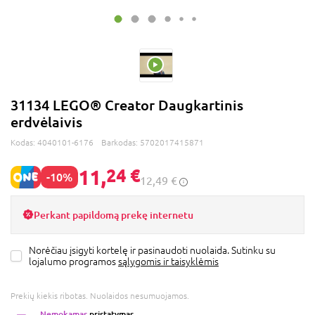
31134 LEGO® Creator Daugkartinis
erdvėlaivis
Kodas:
4040101-6176
Barkodas:
5702017415871
11,
24 €
-10%
12,49 €
Perkant papildomą prekę internetu
Norėčiau įsigyti kortelę ir pasinaudoti nuolaida. Sutinku su
lojalumo programos
sąlygomis ir taisyklėmis
Prekių kiekis ribotas. Nuolaidos nesumuojamos.
Nemokamas
pristatymas