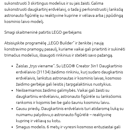
sukonstruoti 3 skirtingus modelius ir su jais žaisti. Galima
sukonstruoti daugkartinį erdvėlaivį, o tada jį perkonstruoti į lanksčią
astronauto figūrėlę su reaktyvine kuprine ir vėliava arba į įspūdingą
kosminio laivo modelį.
Smagi skaitmeninė patirtis LEGO gerbėjams
Atsisiųskite programėlę „LEGO Builder“ ir ženkite į naują
konstravimo pramogų pasaulį, kuriame vaikai gali priartinti ir sukinėti
trimačius modelius, išsaugoti rinkinius ir stebėti savo pažangą.
Žaislas „trys viename“. Su LEGO® Creator 3in1 Daugkartinio
erdvėlaivio (31134) žaidimo rinkiniu, kurį sudaro daugkartinis
erdvėlaivis, lankstus astronautas ir kosminis laivas, kosmoso
žaidimo gerbėjai gali leistis į tarpgalaktinius nuotykius.
Neišsemiamos žaidimo galimybės. Vaikai gali žaisti su
daugkartiniu erdvėlaiviu, astronauto figūrėle su lanksčiomis
rankomis ir kojomis bei be galo šauniu kosminiu laivu.
Gausu priedų. Daugkartinis erdvėlaivis turi atidaromą liuką su
nuimamu palydovu,o astronauto figūrėlė – reaktyvinę
kuprinę ir vėliavą su kotu.
Smagus modelis. 6 metų ir vyresni kosmoso entuziastai gali