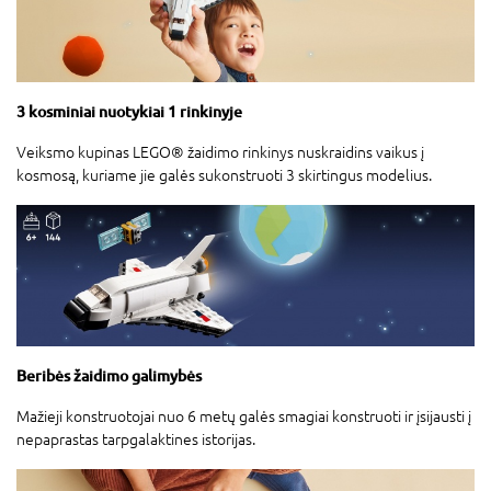
3 kosminiai nuotykiai 1 rinkinyje
Veiksmo kupinas LEGO® žaidimo rinkinys nuskraidins vaikus į
kosmosą, kuriame jie galės sukonstruoti 3 skirtingus modelius.
Beribės žaidimo galimybės
Mažieji konstruotojai nuo 6 metų galės smagiai konstruoti ir įsijausti į
nepaprastas tarpgalaktines istorijas.