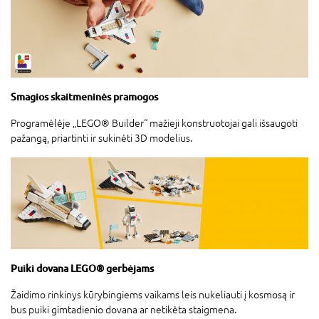
Smagios skaitmeninės pramogos
Programėlėje „LEGO® Builder“ mažieji konstruotojai gali išsaugoti
pažangą, priartinti ir sukinėti 3D modelius.
Puiki dovana LEGO® gerbėjams
Žaidimo rinkinys kūrybingiems vaikams leis nukeliauti į kosmosą ir
bus puiki gimtadienio dovana ar netikėta staigmena.