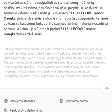
su visa šeima siūlome susipažinti su stalo žaidimų ir dėlionių
pasirinkimu. Ir, žinoma, pasirūpinti vaikišku paspirtuku ar dviratuku
šeimos iškyloms! Vaikų širdis jau užkariavo
31134 LEGO® Creator
Daugkartinis erdvėlaivis
, siūlome ir jums plačiau susipažinti. Keliame
aukštus reikalavimus kokybei ir visuomet norime maloniai nustebinti
patrauklia kaina – ją siūlome ir prekei
31134 LEGO® Creator
Daugkartinis erdvėlaivis
.
Pateikiamos prekės nuotraukos yra skirtos tik iliustraciniams tikslams ir yra
pavyzdinės. Originalių produktų spalvos, funkcijos, užrašai ir/ar bet kurios
kitos savybės dėl savo vizualinių ypatybių gali atrodyti kitaip negu realybėje.
Taip pat nuotraukoje pateikiama prekės komplektacija gali neatitikti realios
prekės komplektacijos. Todėl prašome vadovautis aprašyme pateikiama
informacija. Kilus klausimams, laukiame Jūsų kreipimosi el. paštu
info@babycity.lt Pastebėjus aprašymo klaidų prašome mus informuoti.
Užsakymo statusas
Grąžinimo forma
Parduotuvių darbo laikas