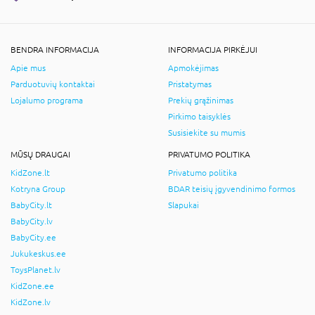
BENDRA INFORMACIJA
INFORMACIJA PIRKĖJUI
Apie mus
Apmokėjimas
Parduotuvių kontaktai
Pristatymas
Lojalumo programa
Prekių grąžinimas
Pirkimo taisyklės
Susisiekite su mumis
MŪSŲ DRAUGAI
PRIVATUMO POLITIKA
KidZone.lt
Privatumo politika
Kotryna Group
BDAR teisių įgyvendinimo formos
BabyCity.lt
Slapukai
BabyCity.lv
BabyCity.ee
Jukukeskus.ee
ToysPlanet.lv
KidZone.ee
KidZone.lv