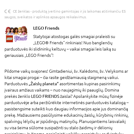
CE ženklas - produktą įvertino gamintojas ir jis laikomas atitinkančiu ES
saugos, sveikatos ir aplinkos apsaugos reikalavimus.
LEGO Friends
Statytojai atostogas galės smagiai praleisti su
„LEGO® Friends“ rinkiniais! Nuo banglenčių
parduotuvės iki slidininkų keltuvų – vaikai smagiai leis laiką su
geriausiais „LEGO Friends“!
Pildome vaikų svajones! Gimtadieniui, šv. Kalėdoms, šv. Velykoms ar
kitai smagiai progai – čia rasite geidžiamiausią staigmeną vaikui.
Parduotuvės
„Žaislų planeta“
asortimentas kupinas pasirinkimų
įvairaus amžiaus vaikams – nuo naujagimių iki paauglių. Domina
prekės ženklo
LEGO FRIENDS
žaislai? Apsilankykite mūsų fizinėje
parduotuvėje arba peržiūrėkite internetinės parduotuvės katalogą –
pasistengsime suteikti kuo daugiau informacijos apie jus dominančią
prekę. Mažiausiems pasiūlysime edukacinių žaislų, kūrybinių rinkinių,
spalvingų lėlyčių ar įspūdingų mašinyčių. Planuojantiems laisvalaikį
su visa šeima siūlome susipažinti su stalo žaidimų ir dėlionių
pasirinkimu. Ir, žinoma, pasirūpinti vaikišku paspirtuku ar dviratuku