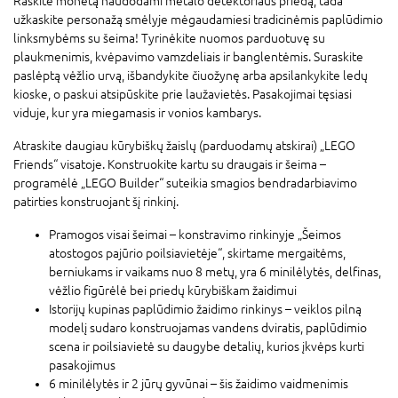
Raskite monetą naudodami metalo detektoriaus priedą, tada
užkaskite personažą smėlyje mėgaudamiesi tradicinėmis paplūdimio
linksmybėms su šeima! Tyrinėkite nuomos parduotuvę su
plaukmenimis, kvėpavimo vamzdeliais ir banglentėmis. Suraskite
paslėptą vėžlio urvą, išbandykite čiuožynę arba apsilankykite ledų
kioske, o paskui atsipūskite prie laužavietės. Pasakojimai tęsiasi
viduje, kur yra miegamasis ir vonios kambarys.
Atraskite daugiau kūrybiškų žaislų (parduodamų atskirai) „LEGO
Friends“ visatoje. Konstruokite kartu su draugais ir šeima –
programėlė „LEGO Builder“ suteikia smagios bendradarbiavimo
patirties konstruojant šį rinkinį.
Pramogos visai šeimai – konstravimo rinkinyje „Šeimos
atostogos pajūrio poilsiavietėje“, skirtame mergaitėms,
berniukams ir vaikams nuo 8 metų, yra 6 minilėlytės, delfinas,
vėžlio figūrėlė bei priedų kūrybiškam žaidimui
Istorijų kupinas paplūdimio žaidimo rinkinys – veiklos pilną
modelį sudaro konstruojamas vandens dviratis, paplūdimio
scena ir poilsiavietė su daugybe detalių, kurios įkvėps kurti
pasakojimus
6 minilėlytės ir 2 jūrų gyvūnai – šis žaidimo vaidmenimis