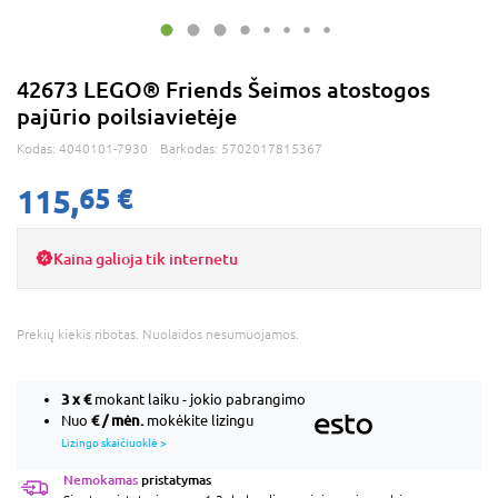
42673 LEGO® Friends Šeimos atostogos
pajūrio poilsiavietėje
Kodas:
4040101-7930
Barkodas:
5702017815367
115,
65 €
Kaina galioja tik internetu
Prekių kiekis ribotas. Nuolaidos nesumuojamos.
3 x
€
mokant laiku - jokio pabrangimo
€ / mėn.
Nuo
mokėkite lizingu
Lizingo skaičiuoklė >
Nemokamas
pristatymas