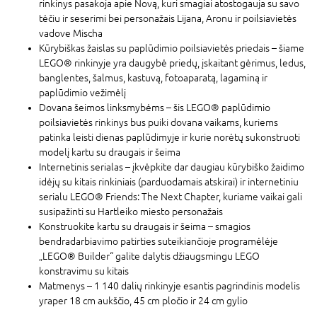
rinkinys pasakoja apie Novą, kuri smagiai atostogauja su savo
tėčiu ir seserimi bei personažais Lijana, Aronu ir poilsiavietės
vadove Mischa
Kūrybiškas žaislas su paplūdimio poilsiavietės priedais – šiame
LEGO® rinkinyje yra daugybė priedų, įskaitant gėrimus, ledus,
banglentes, šalmus, kastuvą, fotoaparatą, lagaminą ir
paplūdimio vežimėlį
Dovana šeimos linksmybėms – šis LEGO® paplūdimio
poilsiavietės rinkinys bus puiki dovana vaikams, kuriems
patinka leisti dienas paplūdimyje ir kurie norėtų sukonstruoti
modelį kartu su draugais ir šeima
Internetinis serialas – įkvėpkite dar daugiau kūrybiško žaidimo
idėjų su kitais rinkiniais (parduodamais atskirai) ir internetiniu
serialu LEGO® Friends: The Next Chapter, kuriame vaikai gali
susipažinti su Hartleiko miesto personažais
Konstruokite kartu su draugais ir šeima – smagios
bendradarbiavimo patirties suteikiančioje programėlėje
„LEGO® Builder“ galite dalytis džiaugsmingu LEGO
konstravimu su kitais
Matmenys – 1 140 dalių rinkinyje esantis pagrindinis modelis
yraper 18 cm aukščio, 45 cm pločio ir 24 cm gylio