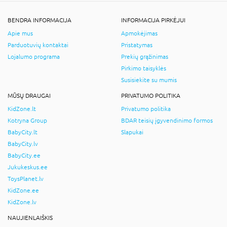
BENDRA INFORMACIJA
INFORMACIJA PIRKĖJUI
Apie mus
Apmokėjimas
Parduotuvių kontaktai
Pristatymas
Lojalumo programa
Prekių grąžinimas
Pirkimo taisyklės
Susisiekite su mumis
MŪSŲ DRAUGAI
PRIVATUMO POLITIKA
KidZone.lt
Privatumo politika
Kotryna Group
BDAR teisių įgyvendinimo formos
BabyCity.lt
Slapukai
BabyCity.lv
BabyCity.ee
Jukukeskus.ee
ToysPlanet.lv
KidZone.ee
KidZone.lv
NAUJIENLAIŠKIS