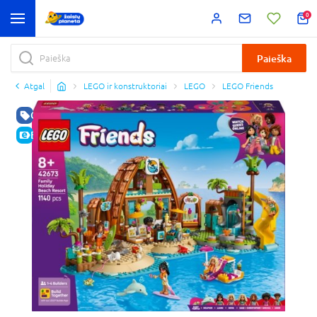
0
Paieška
Atgal
LEGO ir konstruktoriai
LEGO
LEGO Friends
GERA KAINA
E-KAINA