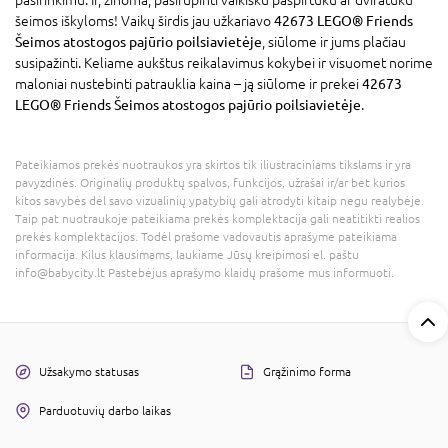
šeimos iškyloms! Vaikų širdis jau užkariavo
42673 LEGO® Friends
Šeimos atostogos pajūrio poilsiavietėje
, siūlome ir jums plačiau
susipažinti. Keliame aukštus reikalavimus kokybei ir visuomet norime
maloniai nustebinti patrauklia kaina – ją siūlome ir prekei
42673
LEGO® Friends Šeimos atostogos pajūrio poilsiavietėje
.
Pateikiamos prekės nuotraukos yra skirtos tik iliustraciniams tikslams ir yra
pavyzdinės. Originalių produktų spalvos, funkcijos, užrašai ir/ar bet kurios
kitos savybės dėl savo vizualinių ypatybių gali atrodyti kitaip negu realybėje.
Taip pat nuotraukoje pateikiama prekės komplektacija gali neatitikti realios
prekės komplektacijos. Todėl prašome vadovautis aprašyme pateikiama
informacija. Kilus klausimams, laukiame Jūsų kreipimosi el. paštu
info@babycity.lt Pastebėjus aprašymo klaidų prašome mus informuoti.
Užsakymo statusas
Grąžinimo forma
Parduotuvių darbo laikas