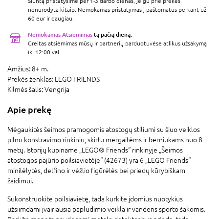
Siuntą pristatysime per 1-3 darbo dienas, jeigu prie prekės
nenurodyta kitaip. Nemokamas pristatymas į paštomatus perkant už
60 eur ir daugiau.
Nemokamas Atsiėmimas
tą pačią dieną.
Greitas atsiėmimas mūsų ir partnerių parduotuvėse atlikus užsakymą
iki 12:00 val.
Amžius:
8+ m.
Prekės ženklas:
LEGO FRIENDS
Kilmės šalis:
Vengrija
Apie prekę
Mėgaukitės šeimos pramogomis atostogų stiliumi su šiuo veiklos
pilnu konstravimo rinkiniu, skirtu mergaitėms ir berniukams nuo 8
metų. Istorijų kupiname „LEGO® Friends“ rinkinyje „Šeimos
atostogos pajūrio poilsiavietėje“ (42673) yra 6 „LEGO Friends“
minilėlytės, delfino ir vėžlio figūrėlės bei priedų kūrybiškam
žaidimui.
Sukonstruokite poilsiavietę, tada kurkite įdomius nuotykius
užsiimdami įvairiausia paplūdimio veikla ir vandens sporto šakomis.