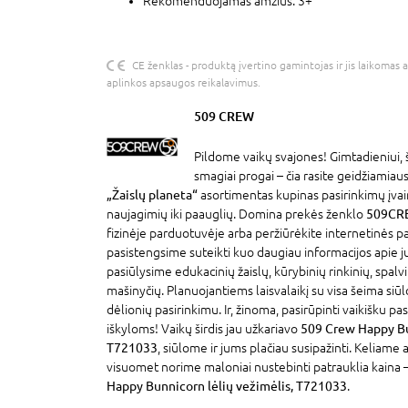
Rekomenduojamas amžius: 3+
CE ženklas - produktą įvertino gamintojas ir jis laikomas 
aplinkos apsaugos reikalavimus.
509 CREW
Pildome vaikų svajones! Gimtadieniui, 
smagiai progai – čia rasite geidžiamia
„Žaislų planeta“
asortimentas kupinas pasirinkimų įva
naujagimių iki paauglių. Domina prekės ženklo
509CR
fizinėje parduotuvėje arba peržiūrėkite internetinės 
pasistengsime suteikti kuo daugiau informacijos apie 
pasiūlysime edukacinių žaislų, kūrybinių rinkinių, spalv
mašinyčių. Planuojantiems laisvalaikį su visa šeima siūl
dėlionių pasirinkimu. Ir, žinoma, pasirūpinti vaikišku p
iškyloms! Vaikų širdis jau užkariavo
509 Crew Happy Bun
T721033
, siūlome ir jums plačiau susipažinti. Keliame
visuomet norime maloniai nustebinti patrauklia kaina –
Happy Bunnicorn lėlių vežimėlis, T721033
.