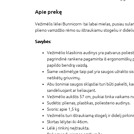
Apie prekę
Vežimėlis lėlei Bunnicorn- tai labai mielas, pusiau sul
plieno vamzdžio rėmo su ištraukiamu stogeliu ir dideliu
Savybės
:
Vežimėlio klasikinis audinys yra patvarus poliest
pagrindinė rankena pagaminta iš ergonomiškų pu
papildo bendrą vaizdą.
Šiame vežimėlyje taip pat yra saugos užrakto sis
netikėtų griuvimų.
Abu šoniniai saugos skląsčiai turi būti pakelti, k
sandėliuojant ar keliaujant.
Vežimėlio aukštis 57 cm, puikiai tinka vaikams 
Sudėtis: plienas, plastikas, poliesterio audinys.
Svoris: apie 1,5 kg
Vežimėlis turi ištraukiamą stogelį ir didelį pirkini
Skirtas lėlytei iki 46cm.
Lėlė į rinkinį neįtraukta.