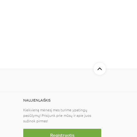
NAUJIENLAIŠKIS
Kiekvieną mėnesį mes turime ypatingų
pasiūlymų! Prisijunk prie mūsų ir apie juos
sužinok pirmas!
Registruotis