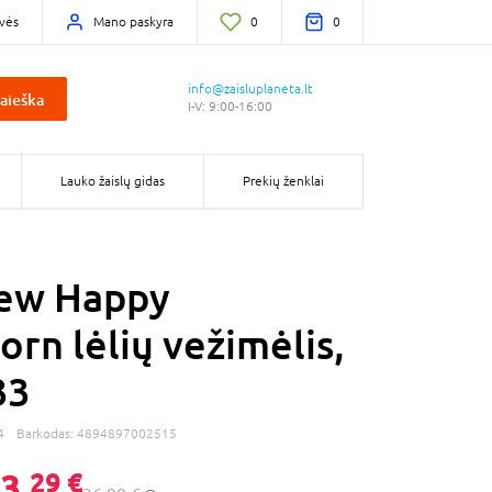
vės
Mano paskyra
0
0
info@zaisluplaneta.lt
aieška
I-V: 9:00-16:00
Lauko žaislų gidas
Prekių ženklai
rew Happy
orn lėlių vežimėlis,
33
4
Barkodas:
4894897002515
3,
29 €