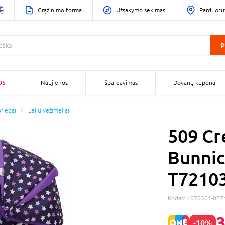
Grąžinimo forma
Užsakymo sekimas
Parduotu
P
OS
Naujienos
Išpardavimas
Dovanų kuponai
priedai
Lėlių vežimėliai
509 C
Bunnic
T7210
Kodas:
4070501-027
3
-10%