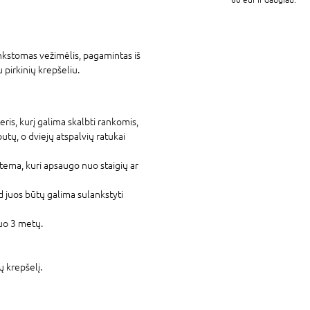
ankstomas vežimėlis, pagamintas iš
 pirkinių krepšeliu.
eris, kurį galima skalbti rankomis,
tų, o dviejų atspalvių ratukai
tema, kuri apsaugo nuo staigių ar
ad juos būtų galima sulankstyti
nuo 3 metų.
ų krepšelį.