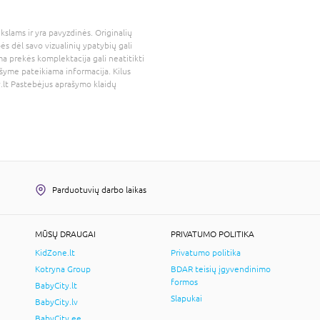
kslams ir yra pavyzdinės. Originalių
bės dėl savo vizualinių ypatybių gali
a prekės komplektacija gali neatitikti
šyme pateikiama informacija. Kilus
.lt
Pastebėjus aprašymo klaidų
Parduotuvių darbo laikas
MŪSŲ DRAUGAI
PRIVATUMO POLITIKA
KidZone.lt
Privatumo politika
Kotryna Group
BDAR teisių įgyvendinimo
formos
BabyCity.lt
Slapukai
BabyCity.lv
BabyCity.ee