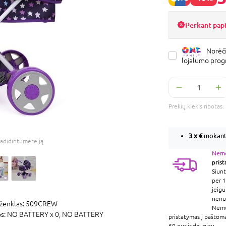
Perkant pap
Norėči
lojalumo pro
Prekių kiekis ribota
3 x
€
mokant 
adidintumėte ją
Nem
pris
Siunt
per 1
jeigu
nenur
ženklas:
509CREW
Nem
os:
NO BATTERY x 0,
NO BATTERY
pristatymas į paštom
60 eur ir daugiau.