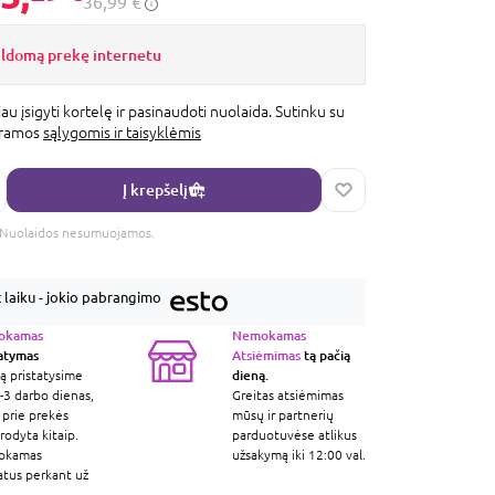
36,99 €
ildomą prekę internetu
au įsigyti kortelę ir pasinaudoti nuolaida. Sutinku su
gramos
sąlygomis ir taisyklėmis
Į krepšelį
s. Nuolaidos nesumuojamos.
laiku - jokio pabrangimo
okamas
Nemokamas
tatymas
Atsiėmimas
tą pačią
dieną.
ą pristatysime
-3 darbo dienas,
Greitas atsiėmimas
 prie prekės
mūsų ir partnerių
odyta kitaip.
parduotuvėse atlikus
okamas
užsakymą iki 12:00 val.
atus perkant už