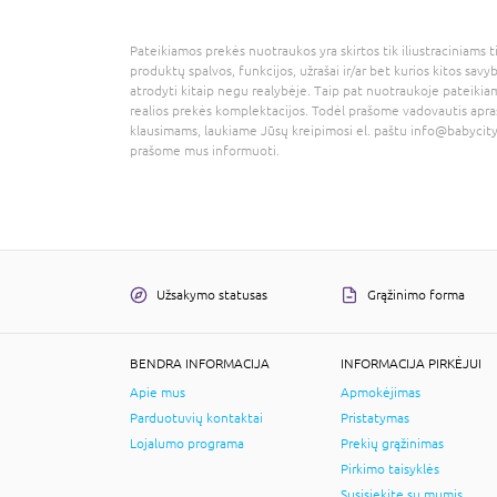
Pateikiamos prekės nuotraukos yra skirtos tik iliustraciniams ti
produktų spalvos, funkcijos, užrašai ir/ar bet kurios kitos savy
atrodyti kitaip negu realybėje. Taip pat nuotraukoje pateikiam
realios prekės komplektacijos. Todėl prašome vadovautis apra
klausimams, laukiame Jūsų kreipimosi el. paštu
info@babycity
prašome mus informuoti.
Užsakymo statusas
Grąžinimo forma
BENDRA INFORMACIJA
INFORMACIJA PIRKĖJUI
Apie mus
Apmokėjimas
Parduotuvių kontaktai
Pristatymas
Lojalumo programa
Prekių grąžinimas
Pirkimo taisyklės
Susisiekite su mumis