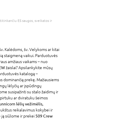
atitinkančiu ES saugos, sveikatos ir
šv. Kalėdoms, šv. Velykoms ar kitai
usią staigmeną vaikui. Parduotuvės
iraus amžiaus vaikams – nuo
EW
žaislai? Apsilankykite mūsų
parduotuvės katalogą –
jus dominančią prekę. Mažiausiems
ingų lėlyčių ar įspūdingų
ome susipažinti su stalo žaidimų ir
aspirtuku ar dviratuku šeimos
nicorn lėlių vežimėlis,
 aukštus reikalavimus kokybei ir
 ją siūlome ir prekei
509 Crew