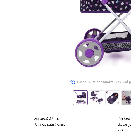
Paspauskite ant nuotraukos, kad p
Amžius:
3+ m.
Prekės 
Kilmės šalis:
Kinija
Baterij
x 0