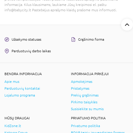
informacija. Kilus klausimams, laukiame Jūsų kreipimosi el. paštu
info@babycity.lt Pastebėjus aprašymo klaidų prašome mus informuoti.
Užsakymo statusas
Grąžinimo forma
Parduotuvių darbo laikas
BENDRA INFORMACIJA
INFORMACIJA PIRKĖJUI
Apie mus
Apmokėjimas
Parduotuvių kontaktai
Pristatymas
Lojalumo programa
Prekių grąžinimas
Pirkimo taisyklės
Susisiekite su mumis
MŪSŲ DRAUGAI
PRIVATUMO POLITIKA
KidZone.lt
Privatumo politika
Kotryna Group
BDAR teisių įgyvendinimo formos