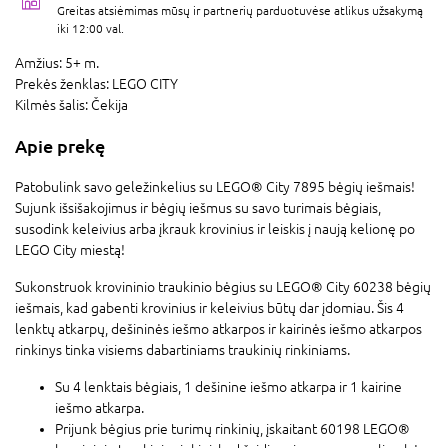
Greitas atsiėmimas mūsų ir partnerių parduotuvėse atlikus užsakymą
iki 12:00 val.
Amžius:
5+ m.
Prekės ženklas:
LEGO CITY
Kilmės šalis:
Čekija
Apie prekę
Patobulink savo geležinkelius su LEGO® City 7895 bėgių iešmais!
Sujunk išsišakojimus ir bėgių iešmus su savo turimais bėgiais,
susodink keleivius arba įkrauk krovinius ir leiskis į naują kelionę po
LEGO City miestą!
Sukonstruok krovininio traukinio bėgius su LEGO® City 60238 bėgių
iešmais, kad gabenti krovinius ir keleivius būtų dar įdomiau. Šis 4
lenktų atkarpų, dešininės iešmo atkarpos ir kairinės iešmo atkarpos
rinkinys tinka visiems dabartiniams traukinių rinkiniams.
Su 4 lenktais bėgiais, 1 dešinine iešmo atkarpa ir 1 kairine
iešmo atkarpa.
Prijunk bėgius prie turimų rinkinių, įskaitant 60198 LEGO®