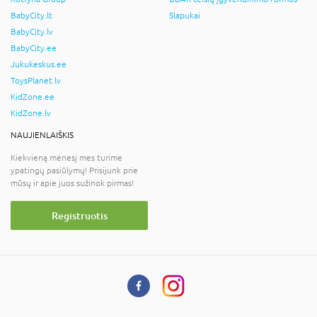
BabyCity.lt
Slapukai
BabyCity.lv
BabyCity.ee
Jukukeskus.ee
ToysPlanet.lv
KidZone.ee
KidZone.lv
NAUJIENLAIŠKIS
Kiekvieną mėnesį mes turime
ypatingų pasiūlymų! Prisijunk prie
mūsų ir apie juos sužinok pirmas!
Registruotis