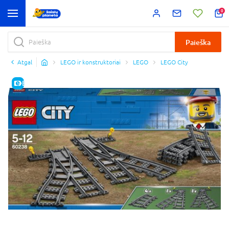
0
Paieška
Atgal
LEGO ir konstruktoriai
LEGO
LEGO City
E-KAINA