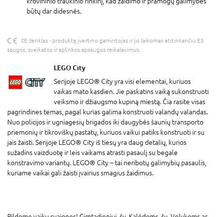
krovininio traukinio rinkinį, kad žaidimo ir pramogų galimybės
būtų dar didesnės.
CE ženklas - produktą įvertino gamintojas ir jis laikomas atitinkančiu ES
saugos, sveikatos ir aplinkos apsaugos reikalavimus.
LEGO City
Serijoje LEGO® City yra visi elementai, kuriuos
vaikas mato kasdien. Jie paskatins vaiką sukonstruoti
veiksmo ir džiaugsmo kupiną miestą. Čia rasite visas
pagrindines temas, pagal kurias galima konstruoti valandų valandas.
Nuo policijos ir ugniagesių brigados iki daugybės šaunių transporto
priemonių ir tikroviškų pastatų, kuriuos vaikui patiks konstruoti ir su
jais žaisti. Serijoje LEGO® City iš tiesų yra daug detalių, kurios
sužadins vaizduotę ir leis vaikams atrasti pasaulį su begale
konstravimo variantų. LEGO® City – tai neribotų galimybių pasaulis,
kuriame vaikai gali žaisti įvairius smagius žaidimus.
Pildome vaikų svajones! Gimtadieniui, šv. Kalėdoms, šv. Velykoms ar