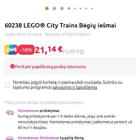
60238 LEGO® City Trains Bėgių iešmai
Kodas:
4040101-3556
Barkodas:
5702016364675
21,
14 €
-10%
23,49 €
Perkant papildomą prekę internetu
Norėčiau įsigyti kortelę ir pasinaudoti nuolaida. Sutinku su
lojalumo programos
sąlygomis ir taisyklėmis
Prekių kiekis ribotas. Nuolaidos nesumuojamos.
Nemokamas
pristatymas
Siuntą pristatysime per 1-3 darbo dienas, jeigu prie prekės
nenurodyta kitaip. Nemokamas pristatymas į paštomatus perkant už
60 eur ir daugiau.
Nemokamas Atsiėmimas
tą pačią dieną.