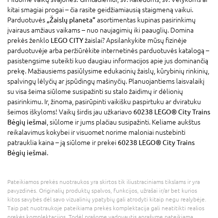
kitai smagiai progai – čia rasite geidžiamiausią staigmeną vaikui.
Parduotuvės
„Žaislų planeta“
asortimentas kupinas pasirinkimų
įvairaus amžiaus vaikams – nuo naujagimių iki paauglių. Domina
prekės ženklo
LEGO CITY
žaislai? Apsilankykite mūsų fizinėje
parduotuvėje arba peržiūrėkite internetinės parduotuvės katalogą –
pasistengsime suteikti kuo daugiau informacijos apie jus dominančią
prekę. Mažiausiems pasiūlysime edukacinių žaislų, kūrybinių rinkinių,
spalvingų lėlyčių ar įspūdingų mašinyčių. Planuojantiems laisvalaikį
su visa šeima siūlome susipažinti su stalo žaidimų ir dėlionių
pasirinkimu. Ir, žinoma, pasirūpinti vaikišku paspirtuku ar dviratuku
šeimos iškyloms! Vaikų širdis jau užkariavo
60238 LEGO® City Trains
Bėgių iešmai
, siūlome ir jums plačiau susipažinti. Keliame aukštus
reikalavimus kokybei ir visuomet norime maloniai nustebinti
patrauklia kaina – ją siūlome ir prekei
60238 LEGO® City Trains
Bėgių iešmai
.
Pateikiamos prekės nuotraukos yra skirtos tik iliustraciniams tikslams ir yra
pavyzdinės. Originalių produktų spalvos, funkcijos, užrašai ir/ar bet kurios
kitos savybės dėl savo vizualinių ypatybių gali atrodyti kitaip negu realybėje.
Taip pat nuotraukoje pateikiama prekės komplektacija gali neatitikti realios
prekės komplektacijos. Todėl prašome vadovautis aprašyme pateikiama