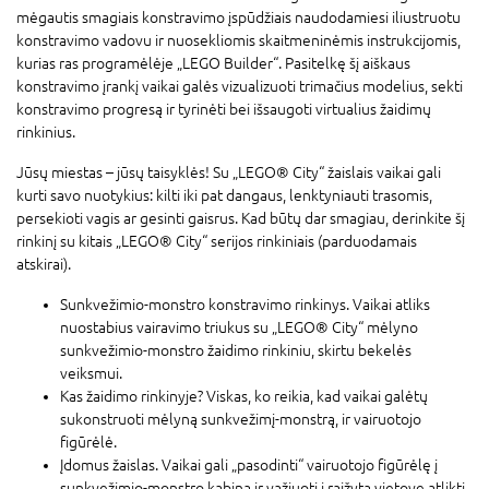
mėgautis smagiais konstravimo įspūdžiais naudodamiesi iliustruotu
konstravimo vadovu ir nuosekliomis skaitmeninėmis instrukcijomis,
kurias ras programėlėje „LEGO Builder“. Pasitelkę šį aiškaus
konstravimo įrankį vaikai galės vizualizuoti trimačius modelius, sekti
konstravimo progresą ir tyrinėti bei išsaugoti virtualius žaidimų
rinkinius.
Jūsų miestas – jūsų taisyklės! Su „LEGO® City“ žaislais vaikai gali
kurti savo nuotykius: kilti iki pat dangaus, lenktyniauti trasomis,
persekioti vagis ar gesinti gaisrus. Kad būtų dar smagiau, derinkite šį
rinkinį su kitais „LEGO® City“ serijos rinkiniais (parduodamais
atskirai).
Sunkvežimio-monstro konstravimo rinkinys. Vaikai atliks
nuostabius vairavimo triukus su „LEGO® City“ mėlyno
sunkvežimio-monstro žaidimo rinkiniu, skirtu bekelės
veiksmui.
Kas žaidimo rinkinyje? Viskas, ko reikia, kad vaikai galėtų
sukonstruoti mėlyną sunkvežimį-monstrą, ir vairuotojo
figūrėlė.
Įdomus žaislas. Vaikai gali „pasodinti“ vairuotojo figūrėlę į
sunkvežimio-monstro kabiną ir važiuoti į raižytą vietovę atlikti