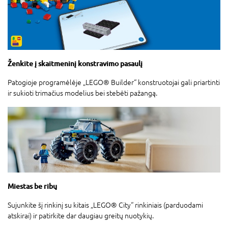
Ženkite į skaitmeninį konstravimo pasaulį
Patogioje programėlėje „LEGO® Builder“ konstruotojai gali priartinti
ir sukioti trimačius modelius bei stebėti pažangą.
Miestas be ribų
Sujunkite šį rinkinį su kitais „LEGO® City“ rinkiniais (parduodami
atskirai) ir patirkite dar daugiau greitų nuotykių.