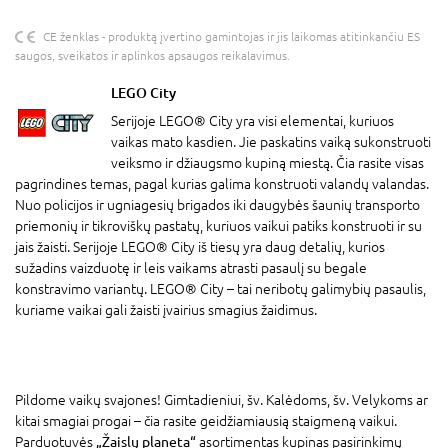
CE ženklas - produktą įvertino gamintojas ir jis laikomas atitinkančiu ES
saugos, sveikatos ir aplinkos apsaugos reikalavimus.
LEGO City
Serijoje LEGO® City yra visi elementai, kuriuos
vaikas mato kasdien. Jie paskatins vaiką sukonstruoti
veiksmo ir džiaugsmo kupiną miestą. Čia rasite visas
pagrindines temas, pagal kurias galima konstruoti valandų valandas.
Nuo policijos ir ugniagesių brigados iki daugybės šaunių transporto
priemonių ir tikroviškų pastatų, kuriuos vaikui patiks konstruoti ir su
jais žaisti. Serijoje LEGO® City iš tiesų yra daug detalių, kurios
sužadins vaizduotę ir leis vaikams atrasti pasaulį su begale
konstravimo variantų. LEGO® City – tai neribotų galimybių pasaulis,
kuriame vaikai gali žaisti įvairius smagius žaidimus.
Pildome vaikų svajones! Gimtadieniui, šv. Kalėdoms, šv. Velykoms ar
kitai smagiai progai – čia rasite geidžiamiausią staigmeną vaikui.
Parduotuvės
„Žaislų planeta“
asortimentas kupinas pasirinkimų