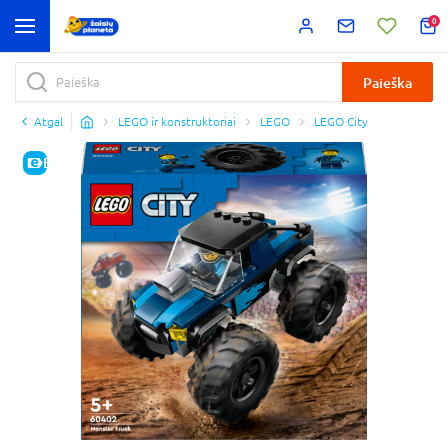
0
Paieška
Atgal
LEGO ir konstruktoriai
LEGO
LEGO City
E-KAINA