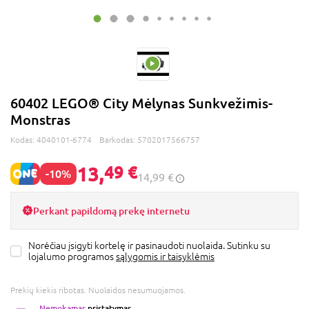
60402 LEGO® City Mėlynas Sunkvežimis-
Monstras
Kodas:
4040101-6774
Barkodas:
5702017566757
13,
49 €
-10%
14,99 €
Perkant papildomą prekę internetu
Norėčiau įsigyti kortelę ir pasinaudoti nuolaida. Sutinku su
lojalumo programos
sąlygomis ir taisyklėmis
Prekių kiekis ribotas. Nuolaidos nesumuojamos.
Nemokamas
pristatymas