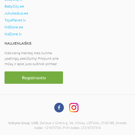
BabyCity.ee
Jukukeskus.ee
ToysPlanet.lv
KidZone.ee
KidZone.lv
NAUJIENLAIŠKIS
Kiekvieną mėnesį mes turime
ypatingų pasiūlymų! Prisijunk prie
mūsų ir apie juos sužinok pirmas!
Registruotis
Kotryna Group, UAB
, Dariaus ir Girėno g. 34, Vilnius, LIETUVA, LT-02189, Įmonės
kodas: 121673734, PVM kodas: LT216737314