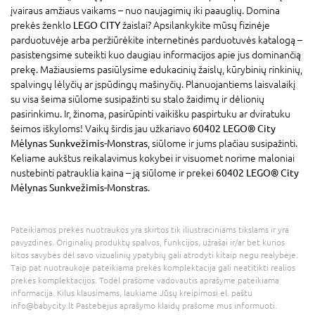
įvairaus amžiaus vaikams – nuo naujagimių iki paauglių. Domina
prekės ženklo
LEGO CITY
žaislai? Apsilankykite mūsų fizinėje
parduotuvėje arba peržiūrėkite internetinės parduotuvės katalogą –
pasistengsime suteikti kuo daugiau informacijos apie jus dominančią
prekę. Mažiausiems pasiūlysime edukacinių žaislų, kūrybinių rinkinių,
spalvingų lėlyčių ar įspūdingų mašinyčių. Planuojantiems laisvalaikį
su visa šeima siūlome susipažinti su stalo žaidimų ir dėlionių
pasirinkimu. Ir, žinoma, pasirūpinti vaikišku paspirtuku ar dviratuku
šeimos iškyloms! Vaikų širdis jau užkariavo
60402 LEGO® City
Mėlynas Sunkvežimis-Monstras
, siūlome ir jums plačiau susipažinti.
Keliame aukštus reikalavimus kokybei ir visuomet norime maloniai
nustebinti patrauklia kaina – ją siūlome ir prekei
60402 LEGO® City
Mėlynas Sunkvežimis-Monstras
.
Pateikiamos prekės nuotraukos yra skirtos tik iliustraciniams tikslams ir yra
pavyzdinės. Originalių produktų spalvos, funkcijos, užrašai ir/ar bet kurios
kitos savybės dėl savo vizualinių ypatybių gali atrodyti kitaip negu realybėje.
Taip pat nuotraukoje pateikiama prekės komplektacija gali neatitikti realios
prekės komplektacijos. Todėl prašome vadovautis aprašyme pateikiama
informacija. Kilus klausimams, laukiame Jūsų kreipimosi el. paštu
info@babycity.lt Pastebėjus aprašymo klaidų prašome mus informuoti.