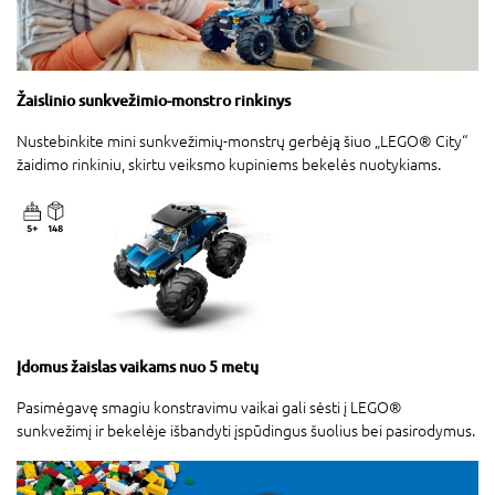
Žaislinio sunkvežimio-monstro rinkinys
Nustebinkite mini sunkvežimių-monstrų gerbėją šiuo „LEGO® City“
žaidimo rinkiniu, skirtu veiksmo kupiniems bekelės nuotykiams.
Įdomus žaislas vaikams nuo 5 metų
Pasimėgavę smagiu konstravimu vaikai gali sėsti į LEGO®
sunkvežimį ir bekelėje išbandyti įspūdingus šuolius bei pasirodymus.