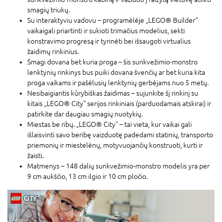
smagių triukų.
Su interaktyviu vadovu – programėlėje „LEGO® Builder“
vaikaigali priartinti ir sukioti trimačius modelius, sekti
konstravimo progresą ir tyrinėti bei išsaugoti virtualius
žaidimų rinkinius.
Smagi dovana bet kuria proga – šis sunkvežimio-monstro
lenktynių rinkinys bus puiki dovana švenčių ar bet kuria kita
proga vaikams ir pašėlusių lenktynių gerbėjams nuo 5 metų.
Nesibaigiantis kūrybiškas žaidimas – sujunkite šį rinkinį su
kitais „LEGO® City“ serijos rinkiniais (parduodamais atskirai) ir
patirkite dar daugiau smagių nuotykių.
Miestas be ribų. „LEGO® City“ – tai vieta, kur vaikai gali
išlaisvinti savo beribę vaizduotę padedami statinių, transporto
priemonių ir miestelėnų, motyvuojančių konstruoti, kurti ir
žaisti.
Matmenys – 148 dalių sunkvežimio-monstro modelis yra per
9 cm aukščio, 13 cm ilgio ir 10 cm pločio.