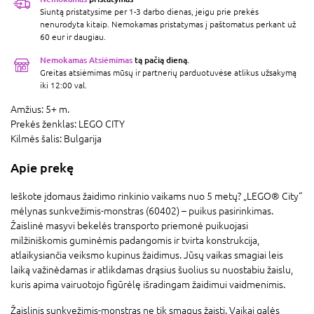
Siuntą pristatysime per 1-3 darbo dienas, jeigu prie prekės
nenurodyta kitaip. Nemokamas pristatymas į paštomatus perkant už
60 eur ir daugiau.
Nemokamas Atsiėmimas
tą pačią dieną.
Greitas atsiėmimas mūsų ir partnerių parduotuvėse atlikus užsakymą
iki 12:00 val.
Amžius:
5+ m.
Prekės ženklas:
LEGO CITY
Kilmės šalis:
Bulgarija
Apie prekę
Ieškote įdomaus žaidimo rinkinio vaikams nuo 5 metų? „LEGO® City“
mėlynas sunkvežimis-monstras (60402) – puikus pasirinkimas.
Žaislinė masyvi bekelės transporto priemonė puikuojasi
milžiniškomis guminėmis padangomis ir tvirta konstrukcija,
atlaikysiančia veiksmo kupinus žaidimus. Jūsų vaikas smagiai leis
laiką važinėdamas ir atlikdamas drąsius šuolius su nuostabiu žaislu,
kuris apima vairuotojo figūrėlę išradingam žaidimui vaidmenimis.
Žaislinis sunkvežimis-monstras ne tik smagus žaisti. Vaikai galės