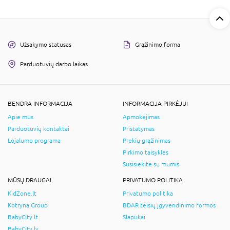
Užsakymo statusas
Grąžinimo forma
Parduotuvių darbo laikas
BENDRA INFORMACIJA
INFORMACIJA PIRKĖJUI
Apie mus
Apmokėjimas
Parduotuvių kontaktai
Pristatymas
Lojalumo programa
Prekių grąžinimas
Pirkimo taisyklės
Susisiekite su mumis
MŪSŲ DRAUGAI
PRIVATUMO POLITIKA
KidZone.lt
Privatumo politika
Kotryna Group
BDAR teisių įgyvendinimo formos
BabyCity.lt
Slapukai
BabyCity.lv