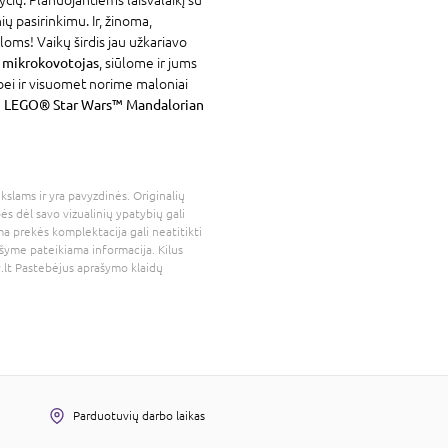
ių pasirinkimu. Ir, žinoma,
loms! Vaikų širdis jau užkariavo
 mikrokovotojas
, siūlome ir jums
bei ir visuomet norime maloniai
 LEGO® Star Wars™ Mandalorian
kslams ir yra pavyzdinės. Originalių
bės dėl savo vizualinių ypatybių gali
a prekės komplektacija gali neatitikti
šyme pateikiama informacija. Kilus
.lt
Pastebėjus aprašymo klaidų
Parduotuvių darbo laikas