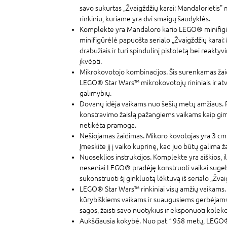
savo sukurtas „Žvaigždžių karai: Mandalorietis" 
rinkiniu, kuriame yra dvi smaigų šaudyklės.
Komplekte yra Mandaloro kario LEGO® minifig
minifigūrėlė papuošta serialo „Žvaigždžių karai
drabužiais ir turi spindulinį pistoletą bei reakt
įkvėpti.
Mikrokovotojo kombinacijos. Šis surenkamas žaid
LEGO®
Star Wars
™ mikrokovotojų rininiais ir a
galimybių.
Dovanų idėja vaikams nuo šešių metų amžiaus. P
konstravimo žaislą pažangiems vaikams kaip gim
netikėta pramoga.
Nešiojamas žaidimas. Mikoro kovotojas yra 3 cm a
Įmeskite jį į vaiko kuprinę, kad juo būtų galima ž
Nuoseklios instrukcijos. Komplekte yra aiškios, il
neseniai LEGO® pradėję konstruoti vaikai sugebės
sukonstruoti šį ginkluotą lėktuvą iš serialo „Žvai
LEGO®
Star Wars
™ rinkiniai visų amžių vaikam
kūrybiškiems vaikams ir suaugusiems gerbėjams 
sagos, žaisti savo nuotykius ir eksponuoti kolekc
Aukščiausia kokybė. Nuo pat 1958 metų, LEGO