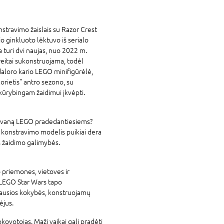
stravimo žaislais su Razor Crest
o ginkluoto lėktuvo iš serialo
a turi dvi naujas, nuo 2022 m.
eitai sukonstruojama, todėl
daloro kario LEGO minifigūrėlė,
orietis" antro sezono, su
kūrybingam žaidimui įkvėpti.
 dovaną LEGO pradedantiesiems?
s konstravimo modelis puikiai dera
jos žaidimo galimybės.
 priemones, vietoves ir
. LEGO
Star Wars
tapo
iausios kokybės, konstruojamų
ėjus.
kovotojas. Maži vaikai gali pradėti