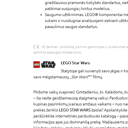
griežčiausius pramonės kokybės standartus, siekian
patikimai susijungia į tvirtus modelius.
Saugumo užtikrinimas. LEGO® komponentai mėt
sukami ir nuodugniai analizuojami siekiant užtikrin
pasaulinius saugos standartus.
CE ženklas - produktą įvertino gamintojas ir jis laikomas 
aplinkos apsaugos reikalavimus.
LEGO Star Wars
Statytojai gali suvienyti savo jėgas ir k
savo mėgstamiausių „
Star Wars
™“ filmų.
Pildome vaikų svajones! Gimtadieniui, šv. Kalėdoms, šv
– čia rasite geidžiamiausią staigmeną vaikui. Parduotu
kupinas pasirinkimų įvairaus amžiaus vaikams – nuo na
prekės ženklo
LEGO STAR WARS
žaislai? Apsilankykit
peržiūrėkite internetinės parduotuvės katalogą – pasi
informacijos apie jus dominančią prekę. Mažiausiems p
kūrybinių rinkinių, spalvingų lėlyčių ar įspūdingų mašin