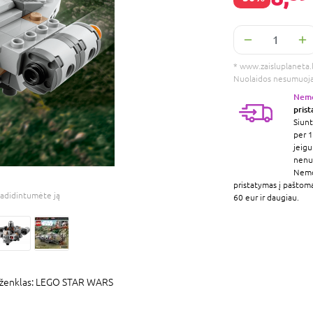
* www.zaisluplaneta.lt
Nuolaidos nesumuoj
Nem
pris
Siunt
per 1
jeigu
nenur
Nem
pristatymas į paštom
adidintumėte ją
60 eur ir daugiau.
ženklas:
LEGO STAR WARS