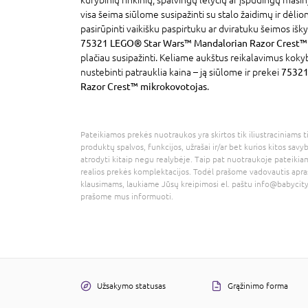
visa šeima siūlome susipažinti su stalo žaidimų ir dėlion
pasirūpinti vaikišku paspirtuku ar dviratuku šeimos išky
75321 LEGO® Star Wars™ Mandalorian Razor Crest™
plačiau susipažinti. Keliame aukštus reikalavimus koky
nustebinti patrauklia kaina – ją siūlome ir prekei
75321
Razor Crest™ mikrokovotojas
.
Pateikiamos prekės nuotraukos yra skirtos tik iliustraciniams ti
produktų spalvos, funkcijos, užrašai ir/ar bet kurios kitos savy
atrodyti kitaip negu realybėje. Taip pat nuotraukoje pateikiam
realios prekės komplektacijos. Todėl prašome vadovautis apra
klausimams, laukiame Jūsų kreipimosi el. paštu
info@babycity
prašome mus informuoti.
Užsakymo statusas
Grąžinimo forma