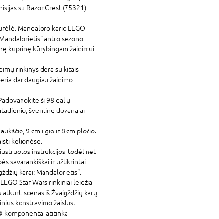
misijas su Razor Crest (75321)
ūrėlė. Mandaloro kario LEGO
: Mandalorietis" antro sezono
yvinę kuprinę kūrybingam žaidimui
imų rinkinys dera su kitais
tveria dar daugiau žaidimo
adovanokite šį 98 dalių
tadienio, šventinę dovaną ar
ukščio, 9 cm ilgio ir 8 cm pločio.
aisti kelionėse.
iustruotos instrukcijos, todėl net
 savarankiškai ir užtikrintai
gždžių karai: Mandalorietis".
s. LEGO
Star Wars
rinkiniai leidžia
atkurti scenas iš Žvaigždžių karų
inius konstravimo žaislus.
® komponentai atitinka