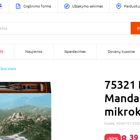
Grąžinimo forma
Užsakymo sekimas
Parduotu
P
OS
Naujienos
Išpardavimas
Dovanų kuponai
Star Wars
75321
Mandal
mikrok
Kodas:
4040101-536
8,
39
-30%