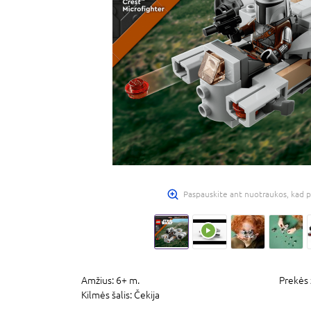
Paspauskite ant nuotraukos, kad p
Amžius:
6+ m.
Prekės 
Kilmės šalis:
Čekija