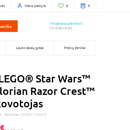
vės
Mano paskyra
0
0
info@zaisluplaneta.lt
aieška
I-V: 9:00-16:00
Lauko žaislų gidas
Prekių ženklai
 LEGO® Star Wars™
orian Razor Crest™
ovotojas
3
Barkodas:
5702017155470
 €