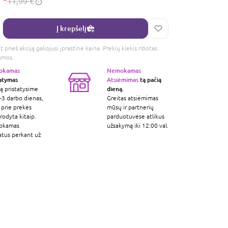
11,99 €
Į krepšelį
 prieš akciją galiojusi įprastinė kaina. Prekių kiekis ribotas.
amos.
okamas
Nemokamas
tatymas
Atsiėmimas
tą pačią
dieną.
ą pristatysime
-3 darbo dienas,
Greitas atsiėmimas
 prie prekės
mūsų ir partnerių
odyta kitaip.
parduotuvėse atlikus
okamas
užsakymą iki 12:00 val.
atus perkant už