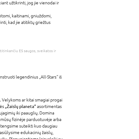
t užtikrinti, jog jie vienodai ir
omi, kaitinami, gniuždomi,
ti, kad jie atitiktų griežtus
atitinkančiu ES saugos, sveikatos ir
onstruoti legendinius „All-Stars“ iš
. Velykoms ar kitai smagiai progai
vės
„Žaislų planeta“
asortimentas
ujagimių iki paauglių. Domina
e mūsų fizinėje parduotuvėje arba
stengsime suteikti kuo daugiau
asiūlysime edukacinių žaislų,
yčių. Planuojantiems laisvalaikį su