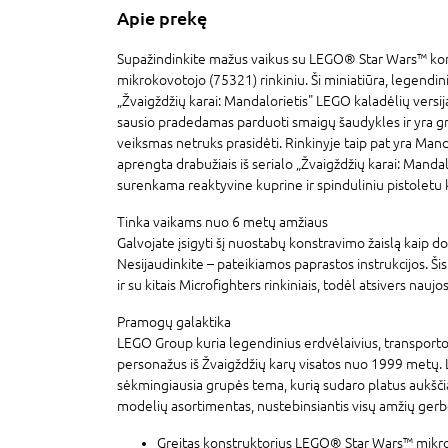
Apie prekę
Supažindinkite mažus vaikus su LEGO®
Star Wars
™ kon
mikrokovotojo (75321) rinkiniu. Ši miniatiūra, legendini
„Žvaigždžių karai: Mandalorietis" LEGO kaladėlių versij
sausio pradedamas parduoti smaigų šaudykles ir yra gr
veiksmas netruks prasidėti. Rinkinyje taip pat yra Man
aprengta drabužiais iš serialo „Žvaigždžių karai: Mandal
surenkama reaktyvine kuprine ir spinduliniu pistoletu 
Tinka vaikams nuo 6 metų amžiaus
Galvojate įsigyti šį nuostabų konstravimo žaislą kaip
Nesijaudinkite – pateikiamos paprastos instrukcijos. Ši
ir su kitais Microfighters rinkiniais, todėl atsivers nau
Pramogų galaktika
LEGO Group kuria legendinius erdvėlaivius, transporto
personažus iš Žvaigždžių karų visatos nuo 1999 metų
sėkmingiausia grupės tema, kurią sudaro platus aukšč
modelių asortimentas, nustebinsiantis visų amžių gerb
Greitas konstruktorius LEGO®
Star Wars
™ mikro