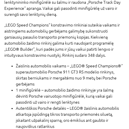
lenktynininko minifigūrėlė su šalmu ir raudona „Porsche Track Day
Experience“ apranga. Vaikai gali pasodinti minifigūrėlę už vairo ir
surengti savo lenktynių dieną.
„LEGO Speed Champions“ konstravimo rinkiniai suteikia vaikams ir
aistringiems automobilių gerbėjams galimybę sukonstruoti
garsiausių pasaulio transporto priemonių kopijas. Kiekvieną
automobilio žaidimo rinkinį galima kurti naudojant programėlę
„LEGO® Builder“, kuri padės jums ir jūsų vaikui patirti lengvo ir
intuityvaus konstravimo nuotykį. Rinkinį sudaro 348 dalys.
Žaislinis automobilis vaikams – „LEGO® Speed Champions®“
superautomobilio Porsche 911 GT3 RS modelio rinkinys,
skirtas berniukams ir mergaitėms nuo 9 metų bei Porsche
gerbėjams
1 minifigūrėlė – automobilio žaidimo rinkinyje yra šalmą
dėvinti Porsche vairuotojo minifigūrėlė, kurią vaikai gali
pasodinti už vairo ir rengti lenktynes
Autentiškos Porsche detalės – LEGO® žaislinis automobilis
atkartoja įspūdingą tikros transporto priemonės siluetą,
įskaitant užpakalinį sparną, oro ėmiklius ant gaubto ir
naujoviškus ratlankius