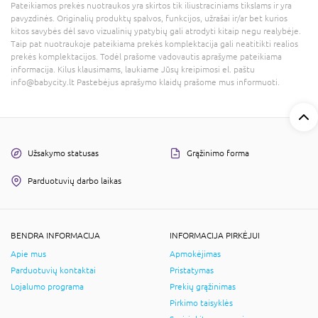
Pateikiamos prekės nuotraukos yra skirtos tik iliustraciniams tikslams ir yra
pavyzdinės. Originalių produktų spalvos, funkcijos, užrašai ir/ar bet kurios
kitos savybės dėl savo vizualinių ypatybių gali atrodyti kitaip negu realybėje.
Taip pat nuotraukoje pateikiama prekės komplektacija gali neatitikti realios
prekės komplektacijos. Todėl prašome vadovautis aprašyme pateikiama
informacija. Kilus klausimams, laukiame Jūsų kreipimosi el. paštu
info@babycity.lt Pastebėjus aprašymo klaidų prašome mus informuoti.
Užsakymo statusas
Grąžinimo forma
Parduotuvių darbo laikas
BENDRA INFORMACIJA
INFORMACIJA PIRKĖJUI
Apie mus
Apmokėjimas
Parduotuvių kontaktai
Pristatymas
Lojalumo programa
Prekių grąžinimas
Pirkimo taisyklės