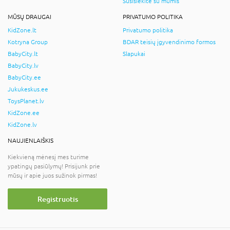
Susisiekite su mumis
MŪSŲ DRAUGAI
PRIVATUMO POLITIKA
KidZone.lt
Privatumo politika
Kotryna Group
BDAR teisių įgyvendinimo formos
BabyCity.lt
Slapukai
BabyCity.lv
BabyCity.ee
Jukukeskus.ee
ToysPlanet.lv
KidZone.ee
KidZone.lv
NAUJIENLAIŠKIS
Kiekvieną mėnesį mes turime
ypatingų pasiūlymų! Prisijunk prie
mūsų ir apie juos sužinok pirmas!
Registruotis