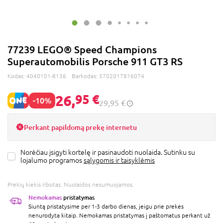
77239 LEGO® Speed Champions
Superautomobilis Porsche 911 GT3 RS
Kodas:
4040101-8136
Barkodas:
5702017816074
26,
95 €
-10%
29,95 €
Perkant papildomą prekę internetu
Norėčiau įsigyti kortelę ir pasinaudoti nuolaida. Sutinku su
lojalumo programos
sąlygomis ir taisyklėmis
Prekių kiekis ribotas. Nuolaidos nesumuojamos.
Nemokamas
pristatymas
Siuntą pristatysime per 1-3 darbo dienas, jeigu prie prekės
nenurodyta kitaip. Nemokamas pristatymas į paštomatus perkant už