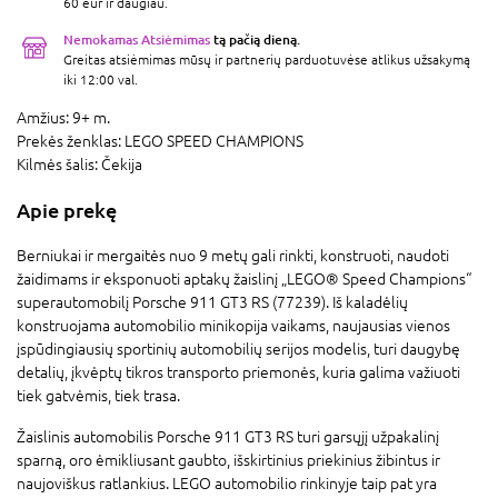
60 eur ir daugiau.
Nemokamas Atsiėmimas
tą pačią dieną.
Greitas atsiėmimas mūsų ir partnerių parduotuvėse atlikus užsakymą
iki 12:00 val.
Amžius:
9+ m.
Prekės ženklas:
LEGO SPEED CHAMPIONS
Kilmės šalis:
Čekija
Apie prekę
Berniukai ir mergaitės nuo 9 metų gali rinkti, konstruoti, naudoti
žaidimams ir eksponuoti aptakų žaislinį „LEGO® Speed Champions“
superautomobilį Porsche 911 GT3 RS (77239). Iš kaladėlių
konstruojama automobilio minikopija vaikams, naujausias vienos
įspūdingiausių sportinių automobilių serijos modelis, turi daugybę
detalių, įkvėptų tikros transporto priemonės, kuria galima važiuoti
tiek gatvėmis, tiek trasa.
Žaislinis automobilis Porsche 911 GT3 RS turi garsųjį užpakalinį
sparną, oro ėmikliusant gaubto, išskirtinius priekinius žibintus ir
naujoviškus ratlankius. LEGO automobilio rinkinyje taip pat yra