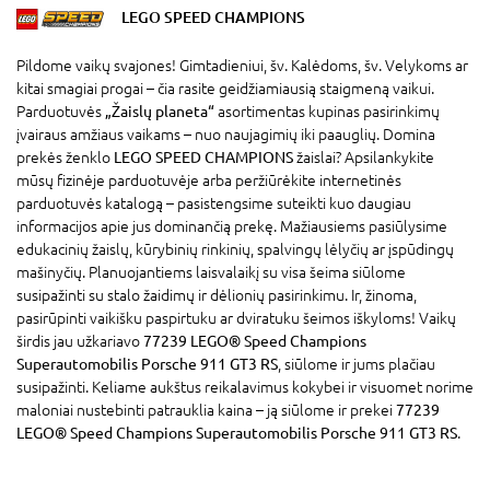
LEGO SPEED CHAMPIONS
Pildome vaikų svajones! Gimtadieniui, šv. Kalėdoms, šv. Velykoms ar
kitai smagiai progai – čia rasite geidžiamiausią staigmeną vaikui.
Parduotuvės
„Žaislų planeta“
asortimentas kupinas pasirinkimų
įvairaus amžiaus vaikams – nuo naujagimių iki paauglių. Domina
prekės ženklo
LEGO SPEED CHAMPIONS
žaislai? Apsilankykite
mūsų fizinėje parduotuvėje arba peržiūrėkite internetinės
parduotuvės katalogą – pasistengsime suteikti kuo daugiau
informacijos apie jus dominančią prekę. Mažiausiems pasiūlysime
edukacinių žaislų, kūrybinių rinkinių, spalvingų lėlyčių ar įspūdingų
mašinyčių. Planuojantiems laisvalaikį su visa šeima siūlome
susipažinti su stalo žaidimų ir dėlionių pasirinkimu. Ir, žinoma,
pasirūpinti vaikišku paspirtuku ar dviratuku šeimos iškyloms! Vaikų
širdis jau užkariavo
77239 LEGO® Speed Champions
Superautomobilis Porsche 911 GT3 RS
, siūlome ir jums plačiau
susipažinti. Keliame aukštus reikalavimus kokybei ir visuomet norime
maloniai nustebinti patrauklia kaina – ją siūlome ir prekei
77239
LEGO® Speed Champions Superautomobilis Porsche 911 GT3 RS
.