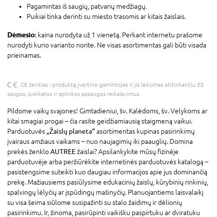
Pagamintas iš saugių, patvarių medžiagų.
Puikiai tinka derinti su miesto trasomis ar kitais žaislais.
Dėmesio:
kaina nurodyta už 1 vienetą. Perkant internetu prašome
nurodyti kurio varianto norite. Ne visas asortimentas gali būti visada
prieinamas.
CE ženklas - produktą įvertino gamintojas ir jis laikomas atitinkančiu ES
saugos, sveikatos ir aplinkos apsaugos reikalavimus.
Pildome vaikų svajones! Gimtadieniui, šv. Kalėdoms, šv. Velykoms ar
kitai smagiai progai – čia rasite geidžiamiausią staigmeną vaikui.
Parduotuvės
„Žaislų planeta“
asortimentas kupinas pasirinkimų
įvairaus amžiaus vaikams – nuo naujagimių iki paauglių. Domina
prekės ženklo
AUTREE
žaislai? Apsilankykite mūsų fizinėje
parduotuvėje arba peržiūrėkite internetinės parduotuvės katalogą –
pasistengsime suteikti kuo daugiau informacijos apie jus dominančią
prekę. Mažiausiems pasiūlysime edukacinių žaislų, kūrybinių rinkinių,
spalvingų lėlyčių ar įspūdingų mašinyčių. Planuojantiems laisvalaikį
su visa šeima siūlome susipažinti su stalo žaidimų ir dėlionių
pasirinkimu. Ir, žinoma, pasirūpinti vaikišku paspirtuku ar dviratuku