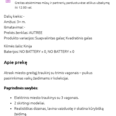
Greitas atsiėmimas mūsų ir partnerių parduotuvėse atlikus užsakymą
iki 12:00 val.
Dalių kiekis:
-
Amžius:
3+ m.
Išmatavimai:
-
Prekės ženklas:
AUTREE
Produkto variacijos:
Suapvalintas galas; Kvadratinis galas
Kilmės šalis:
Kinija
Baterijos:
NO BATTERY x 0,
NO BATTERY x 0
Apie prekę
Atrask miesto greitąjį traukinį su trimis vagonais – puikus
pasirinkimas vaikų žaidimams ir kolekcijai.
Pagrindinės savybės:
Elektrinis miesto traukinys su 3 vagonais.
2 skirtingi modeliai.
Realistiškas dizainas, lavina vaizduotę ir skatina kūrybišką
žaidimą.