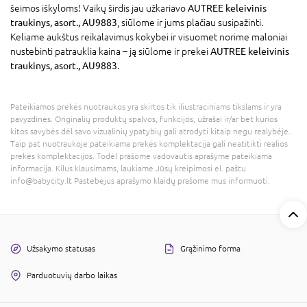
šeimos iškyloms! Vaikų širdis jau užkariavo
AUTREE keleivinis
traukinys, asort., AU9883
, siūlome ir jums plačiau susipažinti.
Keliame aukštus reikalavimus kokybei ir visuomet norime maloniai
nustebinti patrauklia kaina – ją siūlome ir prekei
AUTREE keleivinis
traukinys, asort., AU9883
.
Pateikiamos prekės nuotraukos yra skirtos tik iliustraciniams tikslams ir yra
pavyzdinės. Originalių produktų spalvos, funkcijos, užrašai ir/ar bet kurios
kitos savybės dėl savo vizualinių ypatybių gali atrodyti kitaip negu realybėje.
Taip pat nuotraukoje pateikiama prekės komplektacija gali neatitikti realios
prekės komplektacijos. Todėl prašome vadovautis aprašyme pateikiama
informacija. Kilus klausimams, laukiame Jūsų kreipimosi el. paštu
info@babycity.lt Pastebėjus aprašymo klaidų prašome mus informuoti.
Užsakymo statusas
Grąžinimo forma
Parduotuvių darbo laikas