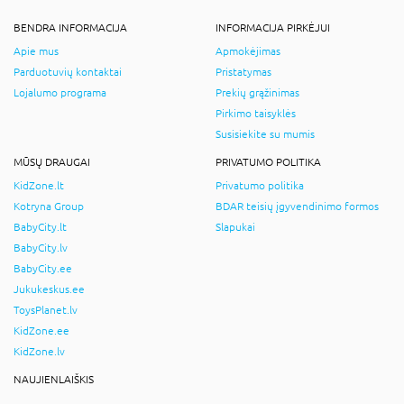
BENDRA INFORMACIJA
INFORMACIJA PIRKĖJUI
Apie mus
Apmokėjimas
Parduotuvių kontaktai
Pristatymas
Lojalumo programa
Prekių grąžinimas
Pirkimo taisyklės
Susisiekite su mumis
MŪSŲ DRAUGAI
PRIVATUMO POLITIKA
KidZone.lt
Privatumo politika
Kotryna Group
BDAR teisių įgyvendinimo formos
BabyCity.lt
Slapukai
BabyCity.lv
BabyCity.ee
Jukukeskus.ee
ToysPlanet.lv
KidZone.ee
KidZone.lv
NAUJIENLAIŠKIS