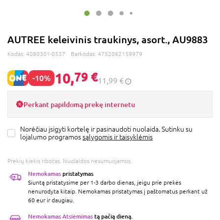
AUTREE keleivinis traukinys, asort., AU9883
Kodas:
4080301-0537
Barkodas:
4752062159979
10,
79 €
-10%
11,99 €
Perkant papildomą prekę internetu
Norėčiau įsigyti kortelę ir pasinaudoti nuolaida. Sutinku su
lojalumo programos
sąlygomis ir taisyklėmis
Prekių kiekis ribotas. Nuolaidos nesumuojamos.
Nemokamas
pristatymas
Siuntą pristatysime per 1-3 darbo dienas, jeigu prie prekės
nenurodyta kitaip. Nemokamas pristatymas į paštomatus perkant už
60 eur ir daugiau.
Nemokamas Atsiėmimas
tą pačią dieną.