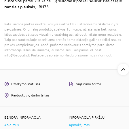
nustebinti patrauklia kaina – ją siūlome ir prekei
BARBIE Basics lėlė
tamsiais plaukais, JBH73
.
Pateikiamos prekės nuotraukos yra skirtos tik iliustraciniams tikslams ir yra
pavyzdinės. Originalių produktų spalvos, funkcijos, užrašai ir/ar bet kurios
kitos savybės dėl savo vizualinių ypatybių gali atrodyti kitaip negu realybėje.
Taip pat nuotraukoje pateikiama prekės komplektacija gali neatitikti realios
prekės komplektacijos. Todėl prašome vadovautis aprašyme pateikiama
informacija. Kilus klausimams, laukiame Jūsų kreipimosi el. paštu
info@babycity.lt Pastebėjus aprašymo klaidų prašome mus informuoti.
Užsakymo statusas
Grąžinimo forma
Parduotuvių darbo laikas
BENDRA INFORMACIJA
INFORMACIJA PIRKĖJUI
Apie mus
Apmokėjimas