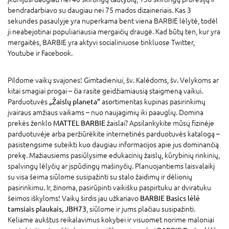
bendradarbiavo su daugiau nei 75 mados dizaineriais. Kas 3
sekundes pasaulyje yra nuperkama bent viena BARBIE lėlytė, todėl
ji neabejotinai populiariausia mergaičių draugė. Kad būtų ten, kur yra
mergaitės, BARBIE yra aktyvi socialiniuose tinkluose Twitter,
Youtube ir Facebook.
Pildome vaikų svajones! Gimtadieniui, šv. Kalėdoms, šv. Velykoms ar
kitai smagiai progai – čia rasite geidžiamiausią staigmeną vaikui.
Parduotuvės
„Žaislų planeta“
asortimentas kupinas pasirinkimų
įvairaus amžiaus vaikams – nuo naujagimių iki paauglių. Domina
prekės ženklo
MATTEL BARBIE
žaislai? Apsilankykite mūsų fizinėje
parduotuvėje arba peržiūrėkite internetinės parduotuvės katalogą –
pasistengsime suteikti kuo daugiau informacijos apie jus dominančią
prekę. Mažiausiems pasiūlysime edukacinių žaislų, kūrybinių rinkinių,
spalvingų lėlyčių ar įspūdingų mašinyčių. Planuojantiems laisvalaikį
su visa šeima siūlome susipažinti su stalo žaidimų ir dėlionių
pasirinkimu. Ir, žinoma, pasirūpinti vaikišku paspirtuku ar dviratuku
šeimos iškyloms! Vaikų širdis jau užkariavo
BARBIE Basics lėlė
tamsiais plaukais, JBH73
, siūlome ir jums plačiau susipažinti.
Keliame aukštus reikalavimus kokybei ir visuomet norime maloniai