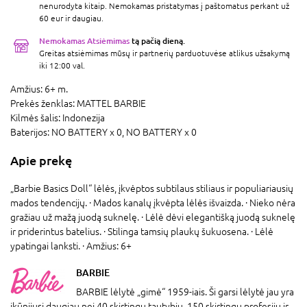
nenurodyta kitaip. Nemokamas pristatymas į paštomatus perkant už
60 eur ir daugiau.
Nemokamas Atsiėmimas
tą pačią dieną.
Greitas atsiėmimas mūsų ir partnerių parduotuvėse atlikus užsakymą
iki 12:00 val.
Amžius:
6+ m.
Prekės ženklas:
MATTEL BARBIE
Kilmės šalis:
Indonezija
Baterijos:
NO BATTERY x 0,
NO BATTERY x 0
Apie prekę
„Barbie Basics Doll“ lėlės, įkvėptos subtilaus stiliaus ir populiariausių
mados tendencijų. · Mados kanalų įkvėpta lėlės išvaizda. · Nieko nėra
gražiau už mažą juodą suknelę. · Lėlė dėvi elegantišką juodą suknelę
ir priderintus batelius. · Stilinga tamsių plaukų šukuosena. · Lėlė
ypatingai lanksti. · Amžius: 6+
BARBIE
BARBIE lėlytė „gimė“ 1959-iais. Ši garsi lėlytė jau yra
įkūnijusi daugiau nei 40 skirtingų tautybių, 150 skirtingų profesijų ir