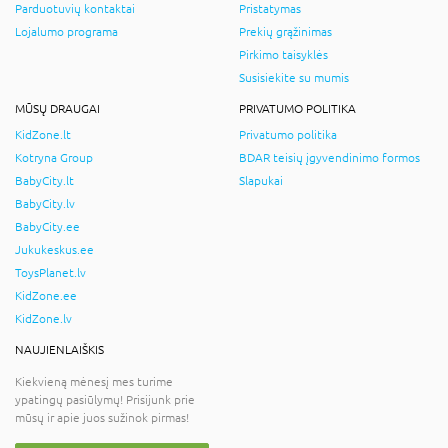
Parduotuvių kontaktai
Pristatymas
Lojalumo programa
Prekių grąžinimas
Pirkimo taisyklės
Susisiekite su mumis
MŪSŲ DRAUGAI
PRIVATUMO POLITIKA
KidZone.lt
Privatumo politika
Kotryna Group
BDAR teisių įgyvendinimo formos
BabyCity.lt
Slapukai
BabyCity.lv
BabyCity.ee
Jukukeskus.ee
ToysPlanet.lv
KidZone.ee
KidZone.lv
NAUJIENLAIŠKIS
Kiekvieną mėnesį mes turime
ypatingų pasiūlymų! Prisijunk prie
mūsų ir apie juos sužinok pirmas!