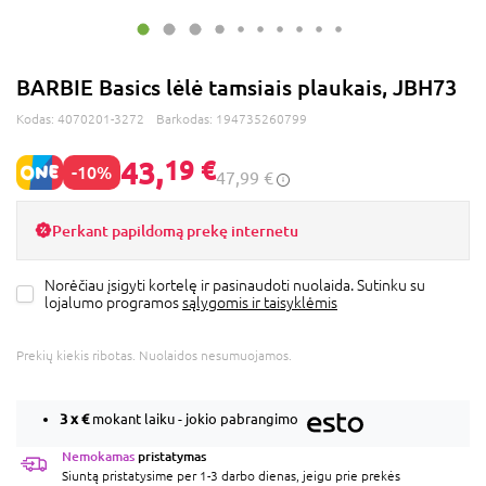
BARBIE Basics lėlė tamsiais plaukais, JBH73
Kodas:
4070201-3272
Barkodas:
194735260799
43,
19 €
-10%
47,99 €
Perkant papildomą prekę internetu
Norėčiau įsigyti kortelę ir pasinaudoti nuolaida. Sutinku su
lojalumo programos
sąlygomis ir taisyklėmis
Prekių kiekis ribotas. Nuolaidos nesumuojamos.
3 x
€
mokant laiku - jokio pabrangimo
Nemokamas
pristatymas
Siuntą pristatysime per 1-3 darbo dienas, jeigu prie prekės