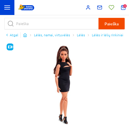
0
Paieška
Atgal
Lėlės, namai, virtuvėlės
Lėlės
Lėlės ir lėlių rinkiniai
E-KAINA