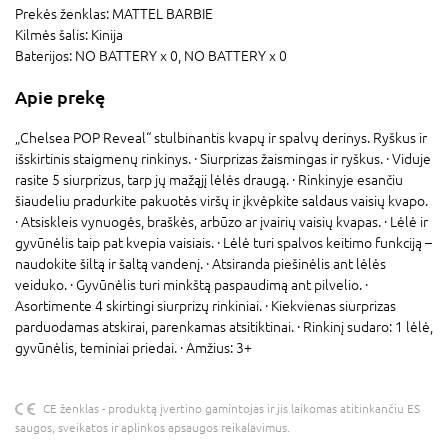
Prekės ženklas:
MATTEL BARBIE
Kilmės šalis:
Kinija
Baterijos:
NO BATTERY x 0,
NO BATTERY x 0
Apie prekę
„Chelsea POP Reveal“ stulbinantis kvapų ir spalvų derinys. Ryškus ir
išskirtinis staigmenų rinkinys. · Siurprizas žaismingas ir ryškus. · Viduje
rasite 5 siurprizus, tarp jų mažąjį lėlės draugą. · Rinkinyje esančiu
šiaudeliu pradurkite pakuotės viršų ir įkvėpkite saldaus vaisių kvapo.
· Atsiskleis vynuogės, braškės, arbūzo ar įvairių vaisių kvapas. · Lėlė ir
gyvūnėlis taip pat kvepia vaisiais. · Lėlė turi spalvos keitimo funkciją –
naudokite šiltą ir šaltą vandenį. · Atsiranda piešinėlis ant lėlės
veiduko. · Gyvūnėlis turi minkštą paspaudimą ant pilvelio. ·
Asortimente 4 skirtingi siurprizų rinkiniai. · Kiekvienas siurprizas
parduodamas atskirai, parenkamas atsitiktinai. · Rinkinį sudaro: 1 lėlė,
gyvūnėlis, teminiai priedai. · Amžius: 3+
CE ženklas - produktą įvertino gamintojas ir jis laikomas atitinkančiu ES
saugos, sveikatos ir aplinkos apsaugos reikalavimus.