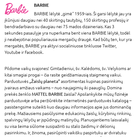
BARBIE
BARBIE lėlytė „gimė“ 1959-iais. Ši garsi lėlytė jau yra
įkūnijusi daugiau nei 40 skirtingų tautybių, 150 skirtingų profesijų ir
bendradarbiavo su daugiau nei 75 mados dizaineriais. Kas 3
sekundes pasaulyje yra nuperkama bent viena BARBIE lėlytė, todėl
ji neabejotinai populiariausia mergaičių draugė. Kad būtų ten, kur yra
mergaitės, BARBIE yra aktyvi socialiniuose tinkluose Twitter,
Youtube ir Facebook.
Pildome vaikų svajones! Gimtadieniui, šv. Kalėdoms, šv. Velykoms ar
kitai smagiai progai – čia rasite geidžiamiausią staigmeną vaikui.
Parduotuvės
„Žaislų planeta“
asortimentas kupinas pasirinkimų
įvairaus amžiaus vaikams – nuo naujagimių iki paauglių. Domina
prekės ženklo
MATTEL BARBIE
žaislai? Apsilankykite mūsų fizinėje
parduotuvėje arba peržiūrėkite internetinės parduotuvės katalogą –
pasistengsime suteikti kuo daugiau informacijos apie jus dominančią
prekę. Mažiausiems pasiūlysime edukacinių žaislų, kūrybinių rinkinių,
spalvingų lėlyčių ar įspūdingų mašinyčių. Planuojantiems laisvalaikį
su visa šeima siūlome susipažinti su stalo žaidimų ir dėlionių
pasirinkimu. Ir, žinoma, pasirūpinti vaikišku paspirtuku ar dviratuku