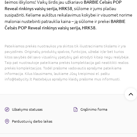
šeimos iškyloms! Vaikų širdis jau užkariavo
BARBIE Čelsės POP
Reveal rinkinys vaisių serija, HRK58
, siūlome ir jums plačiau
susipažinti. Keliame aukštus reikalavimus kokybei ir visuomet norime
maloniai nustebinti patrauklia kaina – ją siūlome ir prekei
BARBIE
Čelsės POP Reveal rinkinys vaisių serija, HRK58
.
Pateikiamos prekės nuotraukos yra skirtos tik iliustraciniams tikslams ir yra
pavyzdinės. Originalių produktų spalvos, funkcijos, užrašai ir/ar bet kurios
kitos savybės dėl savo vizualinių ypatybių gali atrodyti kitaip negu realybėje.
Taip pat nuotraukoje pateikiama prekės komplektacija gali neatitikti realios
prekės komplektacijos. Todėl prašome vadovautis aprašyme pateikiama
informacija. Kilus klausimams, laukiame Jūsų kreipimosi el. paštu
info@babycity.lt Pastebėjus aprašymo klaidų prašome mus informuoti.
Užsakymo statusas
Grąžinimo forma
Parduotuvių darbo laikas