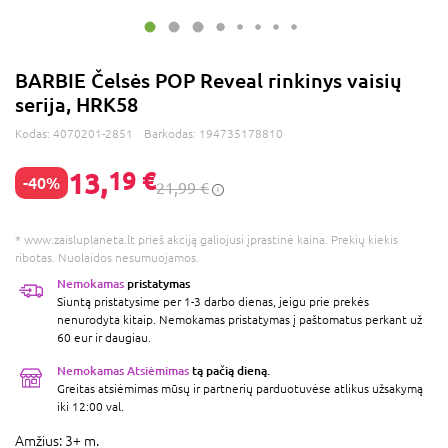
BARBIE Čelsės POP Reveal rinkinys vaisių
serija, HRK58
Kodas:
4070201-2851
Barkodas:
194735178810
13,
19 €
-40%
21,99 €
* www.zaisluplaneta.lt prieš akciją galiojusi įprastinė kaina. Prekių kiekis
ribotas. Nuolaidos nesumuojamos.
Nemokamas
pristatymas
Siuntą pristatysime per 1-3 darbo dienas, jeigu prie prekės
nenurodyta kitaip. Nemokamas pristatymas į paštomatus perkant už
60 eur ir daugiau.
Nemokamas Atsiėmimas
tą pačią dieną.
Greitas atsiėmimas mūsų ir partnerių parduotuvėse atlikus užsakymą
iki 12:00 val.
Amžius:
3+ m.