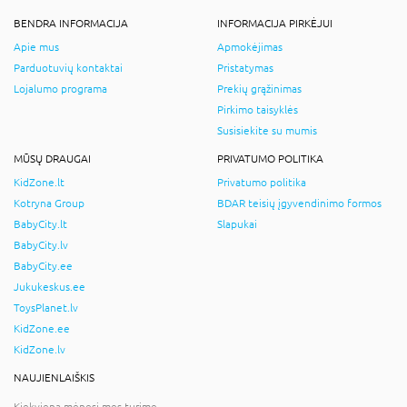
BENDRA INFORMACIJA
INFORMACIJA PIRKĖJUI
Apie mus
Apmokėjimas
Parduotuvių kontaktai
Pristatymas
Lojalumo programa
Prekių grąžinimas
Pirkimo taisyklės
Susisiekite su mumis
MŪSŲ DRAUGAI
PRIVATUMO POLITIKA
KidZone.lt
Privatumo politika
Kotryna Group
BDAR teisių įgyvendinimo formos
BabyCity.lt
Slapukai
BabyCity.lv
BabyCity.ee
Jukukeskus.ee
ToysPlanet.lv
KidZone.ee
KidZone.lv
NAUJIENLAIŠKIS