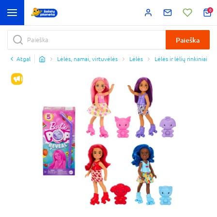
0
Paieška
Atgal
Lėlės, namai, virtuvėlės
Lėlės
Lėlės ir lėlių rinkiniai
IŠPARDAVIMAS