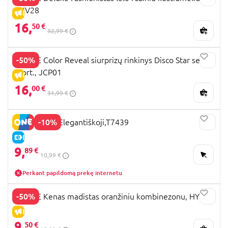
HYV28
IŠPARDAVIMAS
16,
50 €
32,99 €
-50%
BARBIE Color Reveal siurprizų rinkinys Disco Star serija,
asort., JCP01
IŠPARDAVIMAS
16,
00 €
31,99 €
-10%
BARBIE lėlė Elegantiškoji,T7439
E-KAINA
9,
89 €
10,99 €
Perkant papildomą prekę internetu
-50%
BARBIE Kenas madistas oranžiniu kombinezonu, HYT99
IŠPARDAVIMAS
9,
50 €