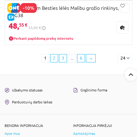
-10%
BARBIE Dream Besties lėlės Malibu grožio rinkinys,
JGG38
E-KAINA
48,
55 €
53,95 €
Perkant papildomą prekę internetu
1
2
3
...
6
→
24
Užsakymo statusas
Grąžinimo forma
Parduotuvių darbo laikas
BENDRA INFORMACIJA
INFORMACIJA PIRKĖJUI
Apie mus
Apmokėjimas