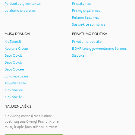
Parduotuvių kontaktai
Pristatymas
Lojalumo programa
Prekių grąžinimas
Pirkimo taisyklės
Susisiekite su mumis
MŪSŲ DRAUGAI
PRIVATUMO POLITIKA
KidZone.lt
Privatumo politika
Kotryna Group
BDAR teisių įgyvendinimo formos
BabyCity.lt
Slapukai
BabyCity.lv
BabyCity.ee
Jukukeskus.ee
ToysPlanet.lv
KidZone.ee
KidZone.lv
NAUJIENLAIŠKIS
Kiekvieną mėnesį mes turime
ypatingų pasiūlymų! Prisijunk prie
mūsų ir apie juos sužinok pirmas!