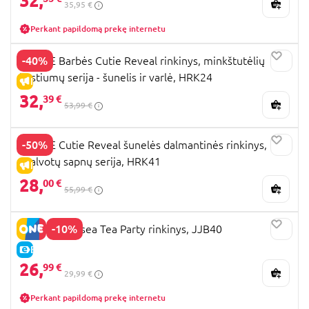
32,
35,95 €
Perkant papildomą prekę internetu
-40%
BARBIE Barbės Cutie Reveal rinkinys, minkštutėlių
kostiumų serija - šunelis ir varlė, HRK24
IŠPARDAVIMAS
32,
39 €
53,99 €
-50%
BARBIE Cutie Reveal šunelės dalmantinės rinkinys,
spalvotų sapnų serija, HRK41
IŠPARDAVIMAS
28,
00 €
55,99 €
-10%
BARBIE Chelsea Tea Party rinkinys, JJB40
E-KAINA
26,
99 €
29,99 €
Perkant papildomą prekę internetu