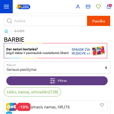
0
Paieška
BARBIE
BARBIE
Rūšiuoti
Geriausi pasiūlymai
Filtras
Lėlės, namai, virtuvėlės
(
138
)
-10%
BARBIE miegamasis namas, HRJ76