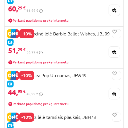
E-KAINA
60,
29 €
66,99 €
Perkant papildomą prekę internetu
-10%
BARBIE kolekcinė lėlė Barbie Ballet Wishes, JBJ09
E-KAINA
51,
29 €
56,99 €
Perkant papildomą prekę internetu
-10%
BARBIE Chelsea Pop Up namas, JFW49
E-KAINA
44,
99 €
49,99 €
Perkant papildomą prekę internetu
-10%
BARBIE Basics lėlė tamsiais plaukais, JBH73
E-KAINA