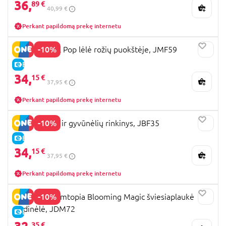
36,
89 €
40,99 €
Perkant papildomą prekę internetu
-10%
BARBIE Petal Pop lėlė rožių puokštėje, JMF59
E-KAINA
34,
15 €
37,95 €
Perkant papildomą prekę internetu
-10%
BARBIE lėlės ir gyvūnėlių rinkinys, JBF35
E-KAINA
34,
15 €
37,95 €
Perkant papildomą prekę internetu
-10%
BARBIE Dreamtopia Blooming Magic šviesiaplaukė
undinėlė, JDM72
E-KAINA
35 €