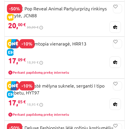
-50%
BARBIE Pop Reveal Animal Partyiurprizų rinkinys
katytė, JCN88
IŠPARDAVIMAS
20,
00 €
39,99 €
-10%
BARBIE Dreamtopia vienaragė, HRR13
E-KAINA
17,
09 €
18,99 €
Perkant papildomą prekę internetu
-10%
BARBIE madistė mėlyna suknele, serganti I tipo
diabetu, HYT97
E-KAINA
17,
05 €
18,95 €
Perkant papildomą prekę internetu
-50%
BARBIE Deluxe Fashionistas lėlė rožiniu kostiumėliu,