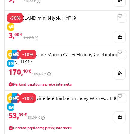
18,99 €
-50%
BARBIELAND mini lėlytė, HYF19
IŠPARDAVIMAS
3,
00 €
5,99 €
-10%
BARBIE Kolekcinė Mariah Carey Holiday Celebration
lėlė, HJX17
E-KAINA
170,
10 €
189,00 €
Perkant papildomą prekę internetu
-10%
BARBIE kolekcinė lėlė Barbie Birthday Wishes, JBJ07
E-KAINA
53,
09 €
58,99 €
Perkant papildomą prekę internetu