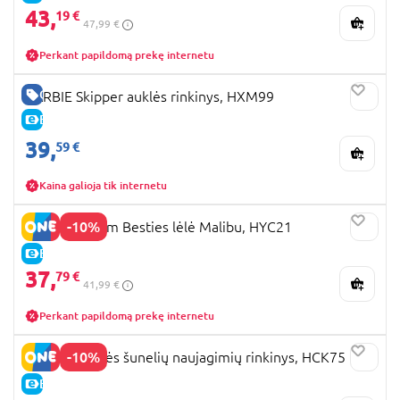
43,
19 €
47,99 €
Perkant papildomą prekę internetu
GERA KAINA
BARBIE Skipper auklės rinkinys, HXM99
E-KAINA
39,
59 €
Kaina galioja tik internetu
-10%
BARBIE Dream Besties lėlė Malibu, HYC21
E-KAINA
37,
79 €
41,99 €
Perkant papildomą prekę internetu
-10%
BARBIE Barbės šunelių naujagimių rinkinys, HCK75
E-KAINA