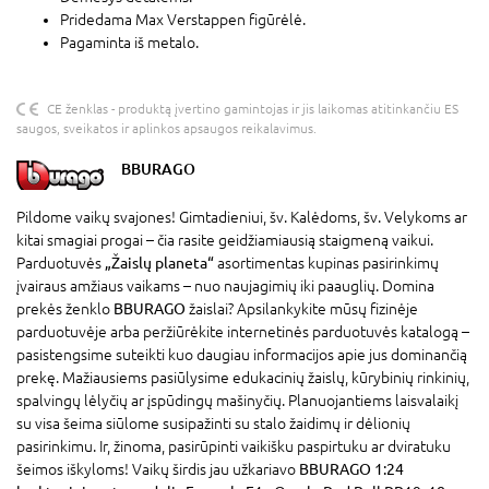
Pridedama Max Verstappen figūrėlė.
Pagaminta iš metalo.
CE ženklas - produktą įvertino gamintojas ir jis laikomas atitinkančiu ES
saugos, sveikatos ir aplinkos apsaugos reikalavimus.
BBURAGO
Pildome vaikų svajones! Gimtadieniui, šv. Kalėdoms, šv. Velykoms ar
kitai smagiai progai – čia rasite geidžiamiausią staigmeną vaikui.
Parduotuvės
„Žaislų planeta“
asortimentas kupinas pasirinkimų
įvairaus amžiaus vaikams – nuo naujagimių iki paauglių. Domina
prekės ženklo
BBURAGO
žaislai? Apsilankykite mūsų fizinėje
parduotuvėje arba peržiūrėkite internetinės parduotuvės katalogą –
pasistengsime suteikti kuo daugiau informacijos apie jus dominančią
prekę. Mažiausiems pasiūlysime edukacinių žaislų, kūrybinių rinkinių,
spalvingų lėlyčių ar įspūdingų mašinyčių. Planuojantiems laisvalaikį
su visa šeima siūlome susipažinti su stalo žaidimų ir dėlionių
pasirinkimu. Ir, žinoma, pasirūpinti vaikišku paspirtuku ar dviratuku
šeimos iškyloms! Vaikų širdis jau užkariavo
BBURAGO 1:24