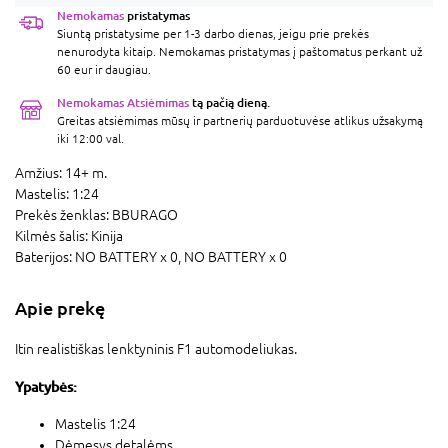
Nemokamas
pristatymas
Siuntą pristatysime per 1-3 darbo dienas, jeigu prie prekės
nenurodyta kitaip. Nemokamas pristatymas į paštomatus perkant už
60 eur ir daugiau.
Nemokamas Atsiėmimas
tą pačią dieną.
Greitas atsiėmimas mūsų ir partnerių parduotuvėse atlikus užsakymą
iki 12:00 val.
Amžius:
14+ m.
Mastelis:
1:24
Prekės ženklas:
BBURAGO
Kilmės šalis:
Kinija
Baterijos:
NO BATTERY x 0,
NO BATTERY x 0
Apie prekę
Itin realistiškas lenktyninis F1 automodeliukas.
Ypatybės:
Mastelis 1:24
Dėmesys detalėms.