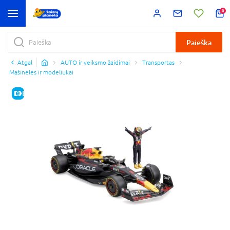
0
Paieška
Atgal
AUTO ir veiksmo žaidimai
Transportas
Mašinėlės ir modeliukai
E-KAINA