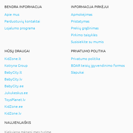
BENDRA INFORMACIJA
INFORMACIJA PIRKĖJUI
Apie mus
Apmokėjimas
Parduotuvių kontaktai
Pristatymas
Lojalumo programa
Prekių grąžinimas
Pirkimo taisyklės
Susisiekite su mumis
MŪSŲ DRAUGAI
PRIVATUMO POLITIKA
KidZone.lt
Privatumo politika
Kotryna Group
BDAR teisių įgyvendinimo formos
BabyCity.lt
Slapukai
BabyCity.lv
BabyCity.ee
Jukukeskus.ee
ToysPlanet.lv
KidZone.ee
KidZone.lv
NAUJIENLAIŠKIS
Kiekvieną mėnesį mes turime