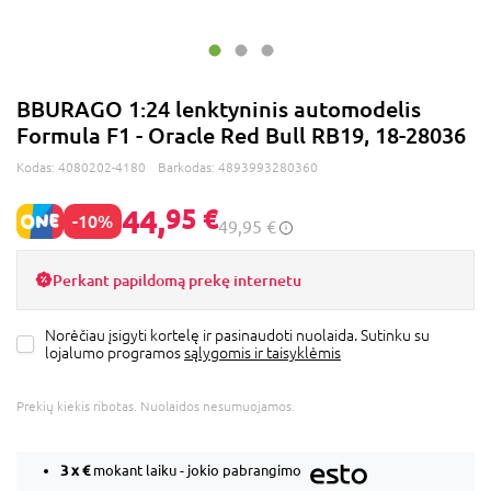
BBURAGO 1:24 lenktyninis automodelis
Formula F1 - Oracle Red Bull RB19, 18-28036
Kodas:
4080202-4180
Barkodas:
4893993280360
44,
95 €
-10%
49,95 €
Perkant papildomą prekę internetu
Norėčiau įsigyti kortelę ir pasinaudoti nuolaida. Sutinku su
lojalumo programos
sąlygomis ir taisyklėmis
Prekių kiekis ribotas. Nuolaidos nesumuojamos.
3 x
€
mokant laiku - jokio pabrangimo