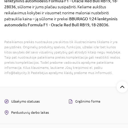
lenktyninis automodelis Formula F1 - Oracle Red Bull RB19, 18-
28036
, siūlome ir jums plačiau susipažinti. Keliame aukštus
reikalavimus kokybei ir visuomet norime maloniai nustebinti
patrauklia kaina – ją siūlome ir prekei
BBURAGO 1:24 lenktyninis
automodelis Formula F1 - Oracle Red Bull RB19, 18-28036
.
Pateikiamos prekės nuotraukos yra skirtos tik iliustraciniams tikslams ir yra
pavyzdinės. Originalių produktų spalvos, funkcijos, užrašai ir/ar bet kurios
kitos savybės dėl savo vizualinių ypatybių gali atrodyti kitaip negu realybėje.
Taip pat nuotraukoje pateikiama prekės komplektacija gali neatitikti realios
prekės komplektacijos. Todėl prašome vadovautis aprašyme pateikiama
informacija. Kilus klausimams, laukiame Jūsų kreipimosi el. paštu
info@babycity.lt Pastebėjus aprašymo klaidų prašome mus informuoti.
Užsakymo statusas
Grąžinimo forma
Parduotuvių darbo laikas