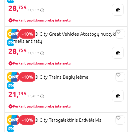
28,
75 €
31,95 €
Perkant papildomą prekę internetu
-10%
60454 LEGO® City Great Vehicles Atostogų nuotykių
namelis ant ratų
E-KAINA
28,
75 €
31,95 €
Perkant papildomą prekę internetu
-10%
60238 LEGO® City Trains Bėgių iešmai
E-KAINA
21,
14 €
23,49 €
Perkant papildomą prekę internetu
-10%
60430 LEGO® City Tarpgalaktinis Erdvėlaivis
E-KAINA