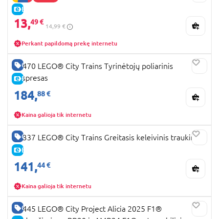
E-KAINA
13,
49 €
14,99 €
Perkant papildomą prekę internetu
GERA KAINA
60470 LEGO® City Trains Tyrinėtojų poliarinis
ekspresas
E-KAINA
184,
88 €
Kaina galioja tik internetu
GERA KAINA
60337 LEGO® City Trains Greitasis keleivinis traukinys
E-KAINA
141,
44 €
Kaina galioja tik internetu
GERA KAINA
60445 LEGO® City Project Alicia 2025 F1®