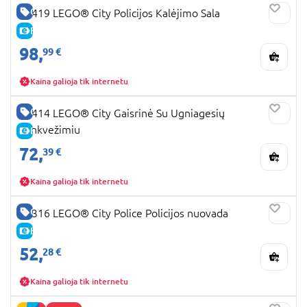
GERA KAINA
60419 LEGO® City Policijos Kalėjimo Sala
E-KAINA
98,
99 €
Kaina galioja tik internetu
GERA KAINA
60414 LEGO® City Gaisrinė Su Ugniagesių
Sunkvežimiu
E-KAINA
72,
39 €
Kaina galioja tik internetu
GERA KAINA
60316 LEGO® City Police Policijos nuovada
E-KAINA
52,
28 €
Kaina galioja tik internetu