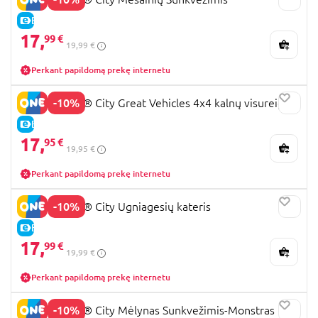
E-KAINA
17,
99 €
19,99 €
Perkant papildomą prekę internetu
-10%
60447 LEGO® City Great Vehicles 4x4 kalnų visureigis
E-KAINA
17,
95 €
19,95 €
Perkant papildomą prekę internetu
-10%
60373 LEGO® City Ugniagesių kateris
E-KAINA
17,
99 €
19,99 €
Perkant papildomą prekę internetu
-10%
60402 LEGO® City Mėlynas Sunkvežimis-Monstras