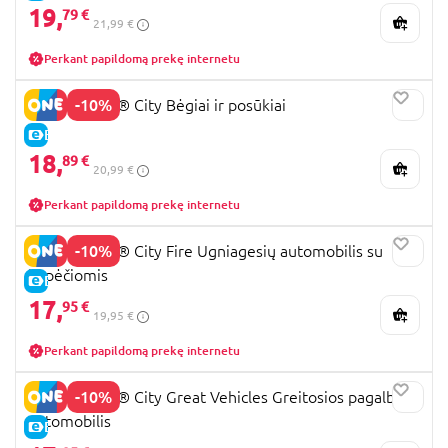
19,
79 €
21,99 €
Perkant papildomą prekę internetu
-10%
60205 LEGO® City Bėgiai ir posūkiai
E-KAINA
18,
89 €
20,99 €
Perkant papildomą prekę internetu
-10%
60463 LEGO® City Fire Ugniagesių automobilis su
kopėčiomis
E-KAINA
17,
95 €
19,95 €
Perkant papildomą prekę internetu
-10%
60451 LEGO® City Great Vehicles Greitosios pagalbos
automobilis
E-KAINA