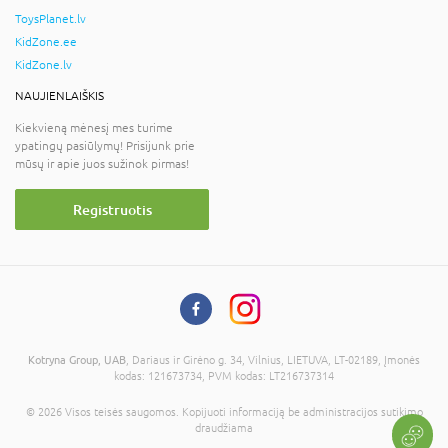
ToysPlanet.lv
KidZone.ee
KidZone.lv
NAUJIENLAIŠKIS
Kiekvieną mėnesį mes turime
ypatingų pasiūlymų! Prisijunk prie
mūsų ir apie juos sužinok pirmas!
Registruotis
Kotryna Group, UAB
, Dariaus ir Girėno g. 34, Vilnius, LIETUVA, LT-02189, Įmonės
kodas: 121673734, PVM kodas: LT216737314
© 2026 Visos teisės saugomos. Kopijuoti informaciją be administracijos sutikimo
draudžiama