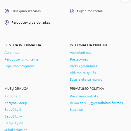
Užsakymo statusas
Grąžinimo forma
Parduotuvių darbo laikas
BENDRA INFORMACIJA
INFORMACIJA PIRKĖJUI
Apie mus
Apmokėjimas
Parduotuvių kontaktai
Pristatymas
Lojalumo programa
Prekių grąžinimas
Pirkimo taisyklės
Susisiekite su mumis
MŪSŲ DRAUGAI
PRIVATUMO POLITIKA
KidZone.lt
Privatumo politika
Kotryna Group
BDAR teisių įgyvendinimo formos
BabyCity.lt
Slapukai
BabyCity.lv
BabyCity.ee
Jukukeskus.ee