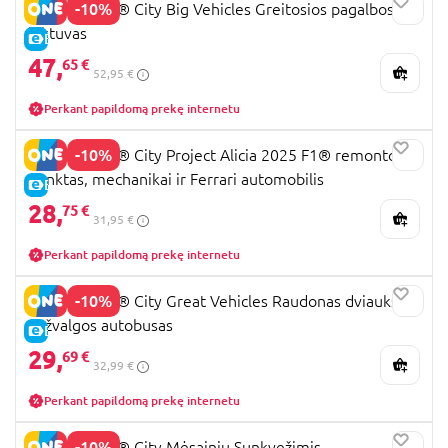
-10%
60465 LEGO® City Big Vehicles Greitosios pagalbos
lėktuvas
E-KAINA
47,
65 €
52,95 €
Perkant papildomą prekę internetu
-10%
60443 LEGO® City Project Alicia 2025 F1® remonto
punktas, mechanikai ir Ferrari automobilis
E-KAINA
28,
75 €
31,95 €
Perkant papildomą prekę internetu
-10%
60407 LEGO® City Great Vehicles Raudonas dviaukštis
apžvalgos autobusas
E-KAINA
29,
69 €
32,99 €
Perkant papildomą prekę internetu
-10%
60404 LEGO® City Mėsainių Sunkvežimis