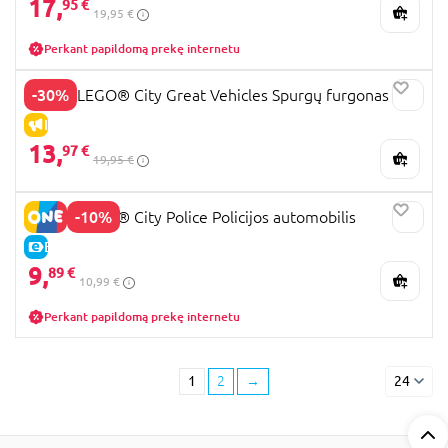
17,
95 €
19,95 €
Perkant papildomą prekę internetu
-30%
60452 LEGO® City Great Vehicles Spurgų furgonas
IŠPARDAVIMAS
13,
97 €
19,95 €
-10%
60312 LEGO® City Police Policijos automobilis
E-KAINA
9,
89 €
10,99 €
Perkant papildomą prekę internetu
1
2
→
24