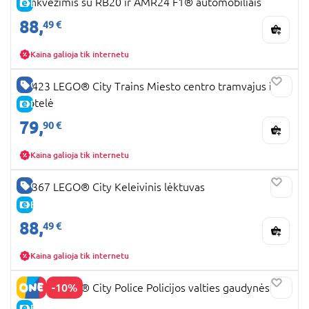
sunkvežimis su RB20 ir AMR24 F1® automobiliais
E-KAINA
88,
49 €
Kaina galioja tik internetu
GERA KAINA
60423 LEGO® City Trains Miesto centro tramvajus ir
stotelė
E-KAINA
79,
90 €
Kaina galioja tik internetu
GERA KAINA
60367 LEGO® City Keleivinis lėktuvas
E-KAINA
88,
49 €
Kaina galioja tik internetu
-10%
60456 LEGO® City Police Policijos valties gaudynės
E-KAINA