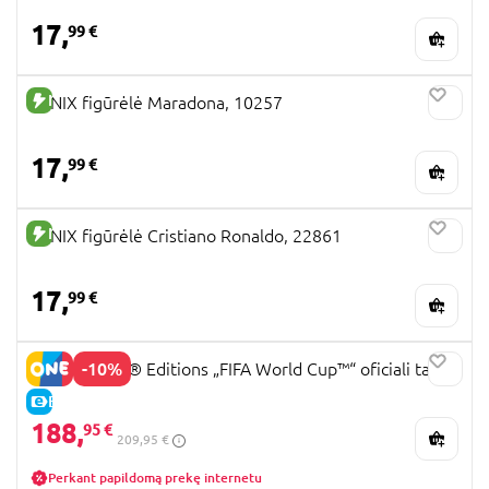
17,
99 €
NAUJA PREKĖ
MINIX figūrėlė Maradona, 10257
17,
99 €
NAUJA PREKĖ
MINIX figūrėlė Cristiano Ronaldo, 22861
17,
99 €
-10%
43020 LEGO® Editions „FIFA World Cup™“ oficiali taurė
E-KAINA
188,
95 €
209,95 €
Perkant papildomą prekę internetu