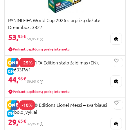
PANINI FIFA World Cup 2026 siurprizų dėžutė
Dreambox, 3327
53,
95 €
59,95 €
Perkant papildomą prekę internetu
-25%
MONOPOLY FIFA Edition stalo žaidimas (EN),
G2633FW1
E-KAINA
44,
96 €
59,95 €
Perkant papildomą prekę internetu
-10%
43011 LEGO® Editions Lionel Messi – svarbiausi
futbolo įvykiai
E-KAINA
29,
65 €
32,95 €