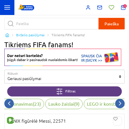
0
Paieška
Birželio pasiūlymai
Tikriems FIFA fanams!
Tikriems FIFA fanams!
Rūšiuoti
Geriausi pasiūlymai
Filtras
 kolekcionavimas
(
23
)
Lauko žaislai
(
9
)
LEGO ir konstruktori
NAUJA PREKĖ
MINIX figūrėlė Messi, 22571