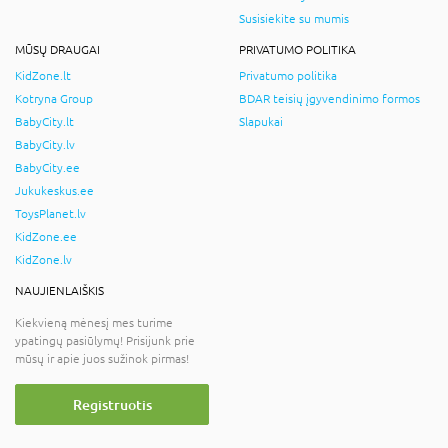
Susisiekite su mumis
MŪSŲ DRAUGAI
PRIVATUMO POLITIKA
KidZone.lt
Privatumo politika
Kotryna Group
BDAR teisių įgyvendinimo formos
BabyCity.lt
Slapukai
BabyCity.lv
BabyCity.ee
Jukukeskus.ee
ToysPlanet.lv
KidZone.ee
KidZone.lv
NAUJIENLAIŠKIS
Kiekvieną mėnesį mes turime
ypatingų pasiūlymų! Prisijunk prie
mūsų ir apie juos sužinok pirmas!
Registruotis