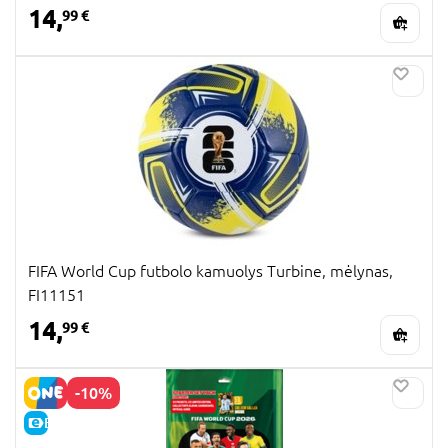
14,
99 €
FIFA World Cup futbolo kamuolys Turbine, mėlynas,
FI11151
14,
99 €
-10%
E-KAINA