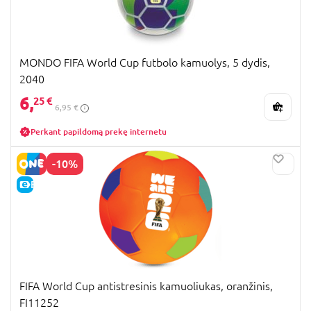
MONDO FIFA World Cup futbolo kamuolys, 5 dydis,
2040
6,
25 €
6,95 €
Perkant papildomą prekę internetu
-10%
E-KAINA
FIFA World Cup antistresinis kamuoliukas, oranžinis,
FI11252