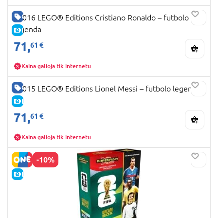
GERA KAINA
43016 LEGO® Editions Cristiano Ronaldo – futbolo
legenda
E-KAINA
71,
61 €
Kaina galioja tik internetu
GERA KAINA
43015 LEGO® Editions Lionel Messi – futbolo legenda
E-KAINA
71,
61 €
Kaina galioja tik internetu
-10%
E-KAINA