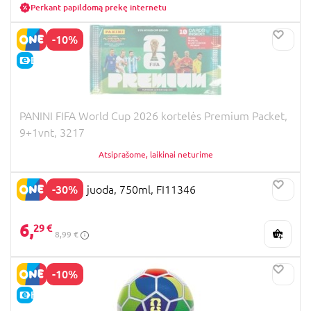
Perkant papildomą prekę internetu
-10%
E-KAINA
PANINI FIFA World Cup 2026 kortelės Premium Packet,
9+1vnt, 3217
Atsiprašome, laikinai neturime
-30%
FIFA gertuvė, juoda, 750ml, FI11346
6,
29 €
8,99 €
-10%
E-KAINA