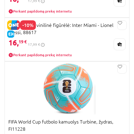
17,99 €
Perkant papildomą prekę internetu
-10%
FUNKO POP! vinilinė figūrėlė: Inter Miami - Lionel
Messi, 88617
E-KAINA
16,
19 €
17,99 €
Perkant papildomą prekę internetu
FIFA World Cup futbolo kamuolys Turbine, žydras,
FI11228