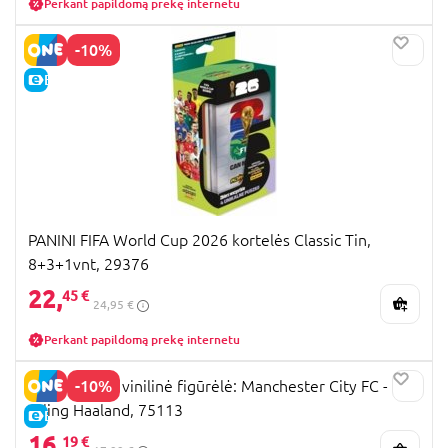
Perkant papildomą prekę internetu
-10%
E-KAINA
PANINI FIFA World Cup 2026 kortelės Classic Tin,
8+3+1vnt, 29376
22,
45 €
24,95 €
Perkant papildomą prekę internetu
-10%
FUNKO POP! vinilinė figūrėlė: Manchester City FC -
Erling Haaland, 75113
E-KAINA
16,
19 €