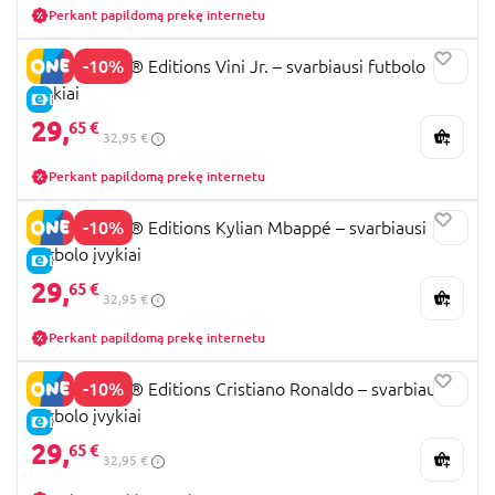
Perkant papildomą prekę internetu
-10%
43027 LEGO® Editions Vini Jr. – svarbiausi futbolo
įvykiai
E-KAINA
29,
65 €
32,95 €
Perkant papildomą prekę internetu
-10%
43013 LEGO® Editions Kylian Mbappé – svarbiausi
futbolo įvykiai
E-KAINA
29,
65 €
32,95 €
Perkant papildomą prekę internetu
-10%
43012 LEGO® Editions Cristiano Ronaldo – svarbiausi
futbolo įvykiai
E-KAINA
29,
65 €
32,95 €