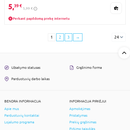
5,
39 €
5,99 €
Perkant papildomą prekę internetu
1
2
3
→
24
Užsakymo statusas
Grąžinimo forma
Parduotuvių darbo laikas
BENDRA INFORMACIJA
INFORMACIJA PIRKĖJUI
Apie mus
Apmokėjimas
Parduotuvių kontaktai
Pristatymas
Lojalumo programa
Prekių grąžinimas
Pirkimo taisyklės