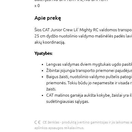
x 0
Apie prekę
Šios CAT Junior Crew Lil' Mighty RC valdomos transpor
25 cm dydžio nuotolinio valdymo mašinėlės padės lavin
akių koordinaciją.
Ypatybės:
Lengvas valdymas dviem mygtukais ugdo pasiti
Žibintai įsijungia transporto priemonei pajudėjus
Baigus žaisti, nuotolinio valdymo pultelis patogia
priemonės. Tokiu būdu jo nepamesite ir visada ras
žaisti.
CAT mašinos garsėja aukšta kokybe, žaislai yra il
sudėtingiausias sąlygas.
CE ženklas - produktą įvertino gamintojas ir jis laikomas 
aplinkos apsaugos reikalavimus.