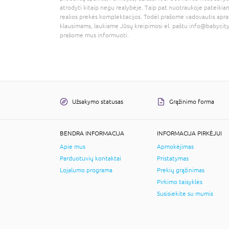
atrodyti kitaip negu realybėje. Taip pat nuotraukoje pateikiam
realios prekės komplektacijos. Todėl prašome vadovautis apra
klausimams, laukiame Jūsų kreipimosi el. paštu
info@babycity
prašome mus informuoti.
Užsakymo statusas
Grąžinimo forma
BENDRA INFORMACIJA
INFORMACIJA PIRKĖJUI
Apie mus
Apmokėjimas
Parduotuvių kontaktai
Pristatymas
Lojalumo programa
Prekių grąžinimas
Pirkimo taisyklės
Susisiekite su mumis