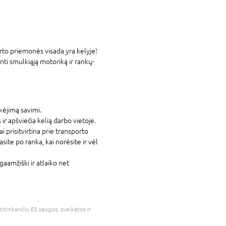
to priemonės visada yra kelyje!
ti smulkiąją motoriką ir rankų-
kėjimą savimi.
 ir apšviečia kelią darbo vietoje.
i prisitvirtina prie transporto
ite po ranka, kai norėsite ir vėl
gaamžiški ir atlaiko net
atitinkančiu ES saugos, sveikatos ir