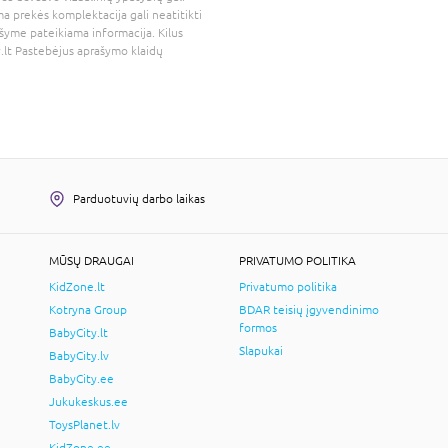
a prekės komplektacija gali neatitikti
šyme pateikiama informacija. Kilus
.lt
Pastebėjus aprašymo klaidų
Parduotuvių darbo laikas
MŪSŲ DRAUGAI
PRIVATUMO POLITIKA
KidZone.lt
Privatumo politika
Kotryna Group
BDAR teisių įgyvendinimo
formos
BabyCity.lt
Slapukai
BabyCity.lv
BabyCity.ee
Jukukeskus.ee
ToysPlanet.lv
KidZone.ee