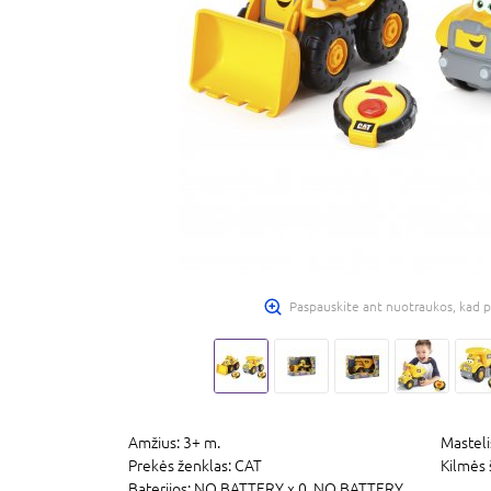
Paspauskite ant nuotraukos, kad p
Amžius:
3+ m.
Masteli
Prekės ženklas:
CAT
Kilmės 
Baterijos:
NO BATTERY x 0,
NO BATTERY