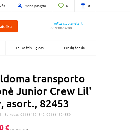
vės
Mano paskyra
0
0
info@zaisluplaneta.lt
aieška
I-V: 9:00-16:00
Lauko žaislų gidas
Prekių ženklai
ldoma transporto
nė Junior Crew Lil'
, asort., 82453
4
Barkodas:
021664824542, 021664824559
0 €