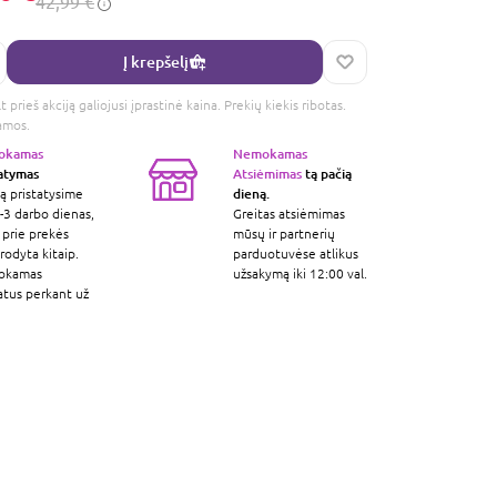
42,99 €
Į krepšelį
 prieš akciją galiojusi įprastinė kaina. Prekių kiekis ribotas.
amos.
okamas
Nemokamas
tatymas
Atsiėmimas
tą pačią
dieną.
ą pristatysime
-3 darbo dienas,
Greitas atsiėmimas
 prie prekės
mūsų ir partnerių
odyta kitaip.
parduotuvėse atlikus
okamas
užsakymą iki 12:00 val.
atus perkant už