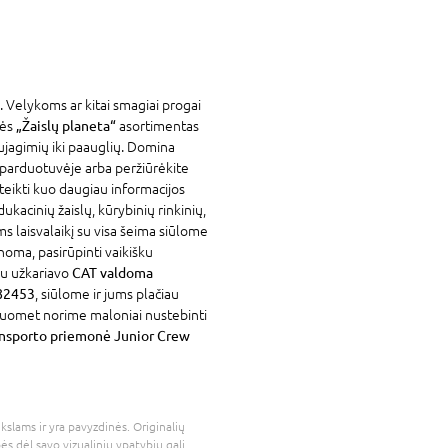
. Velykoms ar kitai smagiai progai
vės
„Žaislų planeta“
asortimentas
ujagimių iki paauglių. Domina
e parduotuvėje arba peržiūrėkite
eikti kuo daugiau informacijos
kacinių žaislų, kūrybinių rinkinių,
s laisvalaikį su visa šeima siūlome
žinoma, pasirūpinti vaikišku
au užkariavo
CAT valdoma
 82453
, siūlome ir jums plačiau
isuomet norime maloniai nustebinti
nsporto priemonė Junior Crew
kslams ir yra pavyzdinės. Originalių
bės dėl savo vizualinių ypatybių gali