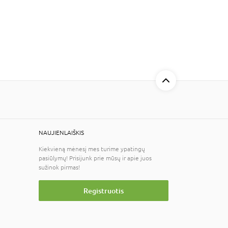
NAUJIENLAIŠKIS
Kiekvieną mėnesį mes turime ypatingų
pasiūlymų! Prisijunk prie mūsų ir apie juos
sužinok pirmas!
Registruotis