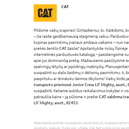
CAT
Pildome vaikų svajones! Gimtadieniui, šv. Kalėdoms, šv
– čia rasite geidžiamiausią staigmeną vaikui. Parduotu
kupinas pasirinkimų įvairaus amžiaus vaikams – nuo na
prekės ženklo
CAT
žaislai? Apsilankykite mūsų fizinėj
internetinės parduotuvės katalogą – pasistengsime sut
apie jus dominančią prekę. Mažiausiems pasiūlysime edu
spalvingų lėlyčių ar įspūdingų mašinyčių. Planuojantiem
susipažinti su stalo žaidimų ir dėlionių pasirinkimu. Ir, 
paspirtuku ar dviratuku šeimos iškyloms! Vaikų širdis j
transporto priemonė Junior Crew Lil' Mighty, asort.,
susipažinti. Keliame aukštus reikalavimus kokybei ir v
patrauklia kaina – ją siūlome ir prekei
CAT valdoma tra
Lil' Mighty, asort., 82453
.
Pateikiamos prekės nuotraukos yra skirtos tik iliustraciniams ti
produktų spalvos, funkcijos, užrašai ir/ar bet kurios kitos savy