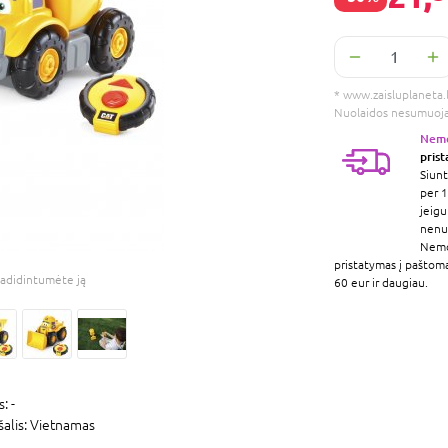
* www.zaisluplaneta.lt
Nuolaidos nesumuoj
Nem
pris
Siunt
per 1
jeigu
nenur
Nem
pristatymas į paštom
adidintumėte ją
60 eur ir daugiau.
s:
-
šalis:
Vietnamas