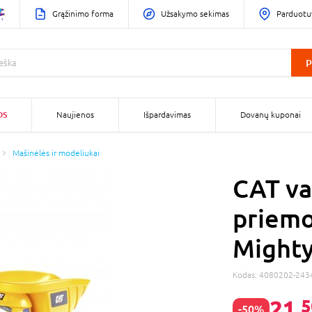
Grąžinimo forma
Užsakymo sekimas
Parduotu
P
OS
Naujienos
Išpardavimas
Dovanų kuponai
Mašinėlės ir modeliukai
CAT va
priemo
Mighty
Kodas:
4080202-243
21,
5
-50%