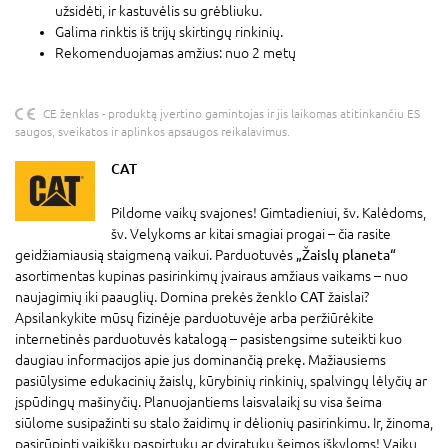
užsidėti, ir kastuvėlis su grėbliuku.
Galima rinktis iš trijų skirtingų rinkinių.
Rekomenduojamas amžius: nuo 2 metų
CE ženklas - produktą įvertino gamintojas ir jis laikomas atitinkančiu ES
saugos, sveikatos ir aplinkos apsaugos reikalavimus.
CAT
Pildome vaikų svajones! Gimtadieniui, šv. Kalėdoms,
šv. Velykoms ar kitai smagiai progai – čia rasite
geidžiamiausią staigmeną vaikui. Parduotuvės
„Žaislų planeta“
asortimentas kupinas pasirinkimų įvairaus amžiaus vaikams – nuo
naujagimių iki paauglių. Domina prekės ženklo
CAT
žaislai?
Apsilankykite mūsų fizinėje parduotuvėje arba peržiūrėkite
internetinės parduotuvės katalogą – pasistengsime suteikti kuo
daugiau informacijos apie jus dominančią prekę. Mažiausiems
pasiūlysime edukacinių žaislų, kūrybinių rinkinių, spalvingų lėlyčių ar
įspūdingų mašinyčių. Planuojantiems laisvalaikį su visa šeima
siūlome susipažinti su stalo žaidimų ir dėlionių pasirinkimu. Ir, žinoma,
pasirūpinti vaikišku paspirtuku ar dviratuku šeimos iškyloms! Vaikų