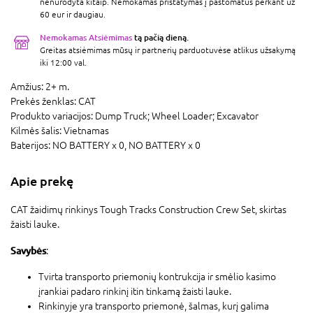
nenurodyta kitaip. Nemokamas pristatymas į paštomatus perkant už
60 eur ir daugiau.
Nemokamas Atsiėmimas
tą pačią dieną.
Greitas atsiėmimas mūsų ir partnerių parduotuvėse atlikus užsakymą
iki 12:00 val.
Amžius:
2+ m.
Prekės ženklas:
CAT
Produkto variacijos:
Dump Truck; Wheel Loader; Excavator
Kilmės šalis:
Vietnamas
Baterijos:
NO BATTERY x 0,
NO BATTERY x 0
Apie prekę
CAT žaidimų rinkinys Tough Tracks Construction Crew Set, skirtas
žaisti lauke.
Savybės
:
Tvirta transporto priemonių kontrukcija ir smėlio kasimo
įrankiai padaro rinkinį itin tinkamą žaisti lauke.
Rinkinyje yra transporto priemonė, šalmas, kurį galima