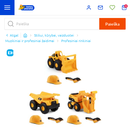
0
Paieška
Atgal
Stiliui, kūrybai, vaizduotei
Muzikiniai ir profesiniai žaidimai
Profesiniai rinkiniai
E-KAINA