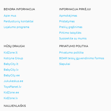
BENDRA INFORMACIJA
INFORMACIJA PIRKĖJUI
Apie mus
Apmokėjimas
Parduotuvių kontaktai
Pristatymas
Lojalumo programa
Prekių grąžinimas
Pirkimo taisyklės
Susisiekite su mumis
MŪSŲ DRAUGAI
PRIVATUMO POLITIKA
KidZone.lt
Privatumo politika
Kotryna Group
BDAR teisių įgyvendinimo formos
BabyCity.lt
Slapukai
BabyCity.lv
BabyCity.ee
Jukukeskus.ee
ToysPlanet.lv
KidZone.ee
KidZone.lv
NAUJIENLAIŠKIS