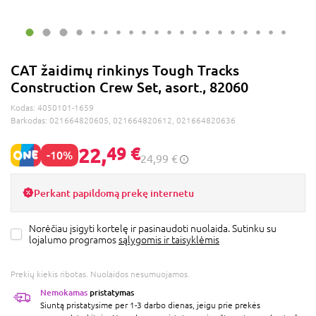
CAT žaidimų rinkinys Tough Tracks
Construction Crew Set, asort., 82060
Kodas:
4050101-1659
Barkodas:
021664820605, 021664820612, 021664820636
22,
49 €
-10%
24,99 €
Perkant papildomą prekę internetu
Norėčiau įsigyti kortelę ir pasinaudoti nuolaida. Sutinku su
lojalumo programos
sąlygomis ir taisyklėmis
Prekių kiekis ribotas. Nuolaidos nesumuojamos.
Nemokamas
pristatymas
Siuntą pristatysime per 1-3 darbo dienas, jeigu prie prekės