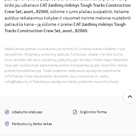
širdis jau užkariavo
CAT žaidimų rinkinys Tough Tracks Construction
Crew Set, asort., 82060
, siūlome ir jums plačiau susipažinti. Keliame
aukštus reikalavimus kokybei ir visuomet norime maloniai nustebinti
patrauklia kaina – ją siūlome ir prekei
CAT žaidimų rinkinys Tough
Tracks Construction Crew Set, asort., 82060
.
Pateikiamos prekės nuotraukos yra skirtos tik iliustraciniams tikslams ir yra
pavyzdinės. Originalių produktų spalvos, funkcijos, užrašai ir/ar bet kurios
kitos savybės dėl savo vizualinių ypatybių gali atrodyti kitaip negu realybėje.
Taip pat nuotraukoje pateikiama prekės komplektacija gali neatitikti realios
prekės komplektacijos. Todėl prašome vadovautis aprašyme pateikiama
informacija. Kilus klausimams, laukiame Jūsų kreipimosi el. paštu
info@babycity.lt Pastebėjus aprašymo klaidų prašome mus informuoti.
Užsakymo statusas
Grąžinimo forma
Parduotuvių darbo laikas