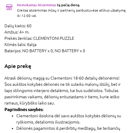
Nemokamas Atsiėmimas
tą pačią dieną.
Greitas atsiėmimas mūsų ir partnerių parduotuvėse atlikus užsakymą
iki 12:00 val.
Dalių kiekis:
60
Amžius:
4+ m.
Prekės ženklas:
CLEMENTONI PUZZLE
Kilmės šalis:
Italija
Baterijos:
NO BATTERY x 0,
NO BATTERY x 0
Apie prekę
Atrask dėlionių magiją su Clementoni 18-60 detalių dėlionėmis!
Šios aukštos kokybės dėlionės ne tik suteiks malonų iššūkį, bet ir
taps stilingomis interjero detalėmis, kai bus sudėliotos. Tobulas
pasirinkimas vaikams, dėlionių entuziastams ir tiems, kurie ieško
ramaus, kūrybiško laiko sau.
Pagrindinės savybės:
Clementoni išsiskiria dėl savo aukštos kokybės dėlionių su
ryškiomis, detaliomis iliustracijomis.
Dėlionės pagamintos iš perdirbtų medžiagų, be teršiančių