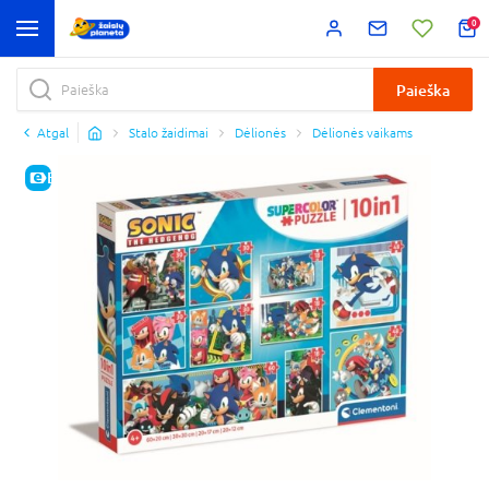
0
Paieška
Atgal
Stalo žaidimai
Dėlionės
Dėlionės vaikams
E-KAINA