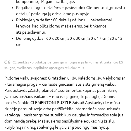
komponentų. Pagaminta Italijoje.
Pagalba dingus detalėms – pasinaudok Clementoni „prarastų
detalių“ paslauga jų oficialiame puslapyje.
Rinkinyje yra dešimt 60 detalių dėlionių – pakankamai
lengvos, kad būtų įdomu mažiesiems, bei tinkamos
atsipalaidavimui.
Dėlionių dydžiai: 60 x 20 cm; 30 x 30 cm; 20 x 17 cm; 20 x 12
cm
CE ženklas - produktą įvertino gamintojas ir jis laikomas atitinkančiu ES
saugos, sveikatos ir aplinkos apsaugos reikalavimus.
Pildome vaikų svajones! Gimtadieniui, šv. Kalėdoms, šv. Velykoms ar
kitai smagiai progai – čia rasite geidžiamiausią staigmeną vaikui.
Parduotuvės
„Žaislų planeta“
asortimentas kupinas pasirinkimų
įvairaus amžiaus vaikams – nuo naujagimių iki paauglių. Domina
prekės ženklo
CLEMENTONI PUZZLE
žaislai? Apsilankykite mūsų
fizinėje parduotuvėje arba peržiūrėkite internetinės parduotuvės
katalogą – pasistengsime suteikti kuo daugiau informacijos apie jus
dominančią prekę. Mažiausiems pasiūlysime edukacinių žaislų,
kūrybinių rinkinių, spalvingų lėlyčių ar įspūdingų mašinyčių.