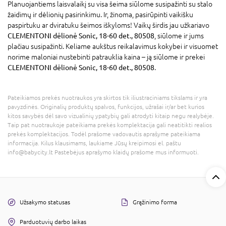
Planuojantiems laisvalaikį su visa šeima siūlome susipažinti su stalo
žaidimų ir dėlionių pasirinkimu. Ir, žinoma, pasirūpinti vaikišku
paspirtuku ar dviratuku šeimos iškyloms! Vaikų širdis jau užkariavo
CLEMENTONI dėlionė Sonic, 18-60 det., 80508
, siūlome ir jums
plačiau susipažinti. Keliame aukštus reikalavimus kokybei ir visuomet
norime maloniai nustebinti patrauklia kaina – ją siūlome ir prekei
CLEMENTONI dėlionė Sonic, 18-60 det., 80508
.
Pateikiamos prekės nuotraukos yra skirtos tik iliustraciniams tikslams ir yra
pavyzdinės. Originalių produktų spalvos, funkcijos, užrašai ir/ar bet kurios
kitos savybės dėl savo vizualinių ypatybių gali atrodyti kitaip negu realybėje.
Taip pat nuotraukoje pateikiama prekės komplektacija gali neatitikti realios
prekės komplektacijos. Todėl prašome vadovautis aprašyme pateikiama
informacija. Kilus klausimams, laukiame Jūsų kreipimosi el. paštu
info@babycity.lt Pastebėjus aprašymo klaidų prašome mus informuoti.
Užsakymo statusas
Grąžinimo forma
Parduotuvių darbo laikas