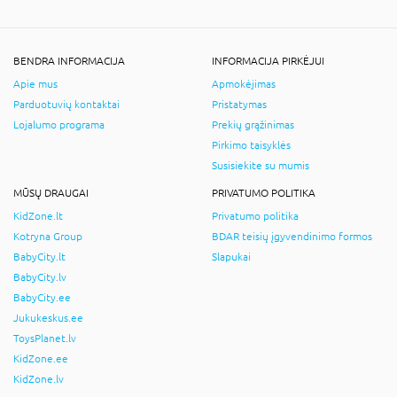
BENDRA INFORMACIJA
INFORMACIJA PIRKĖJUI
Apie mus
Apmokėjimas
Parduotuvių kontaktai
Pristatymas
Lojalumo programa
Prekių grąžinimas
Pirkimo taisyklės
Susisiekite su mumis
MŪSŲ DRAUGAI
PRIVATUMO POLITIKA
KidZone.lt
Privatumo politika
Kotryna Group
BDAR teisių įgyvendinimo formos
BabyCity.lt
Slapukai
BabyCity.lv
BabyCity.ee
Jukukeskus.ee
ToysPlanet.lv
KidZone.ee
KidZone.lv