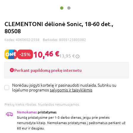
CLEMENTONI dėlionė Sonic, 18-60 det.,
80508
Kodas:
4060602-2558
Barkodas:
8005125805082
10,
46 €
-25%
13,95 €
Perkant papildomą prekę internetu
Norėčiau įsigyti kortelę ir pasinaudoti nuolaida. Sutinku su
lojalumo programos
sąlygomis ir taisyklėmis
Prekių kiekis ribotas. Nuolaidos nesumuojamos.
Nemokamas
pristatymas
Siuntą pristatysime per 1-3 darbo dienas, jeigu prie prekės
nenurodyta kitaip. Nemokamas pristatymas į paštomatus perkant už
60 eur ir daugiau.