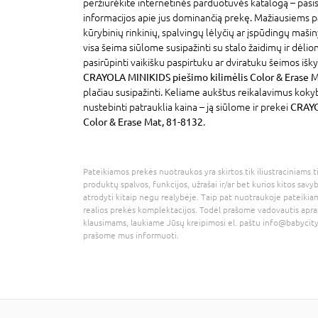
peržiūrėkite internetinės parduotuvės katalogą – pasi
informacijos apie jus dominančią prekę. Mažiausiems p
kūrybinių rinkinių, spalvingų lėlyčių ar įspūdingų mašin
visa šeima siūlome susipažinti su stalo žaidimų ir dėlion
pasirūpinti vaikišku paspirtuku ar dviratuku šeimos išky
CRAYOLA MINIKIDS piešimo kilimėlis Color & Erase 
plačiau susipažinti. Keliame aukštus reikalavimus koky
nustebinti patrauklia kaina – ją siūlome ir prekei
CRAYO
Color & Erase Mat, 81-8132
.
Pateikiamos prekės nuotraukos yra skirtos tik iliustraciniams ti
produktų spalvos, funkcijos, užrašai ir/ar bet kurios kitos savy
atrodyti kitaip negu realybėje. Taip pat nuotraukoje pateikiam
realios prekės komplektacijos. Todėl prašome vadovautis apra
klausimams, laukiame Jūsų kreipimosi el. paštu
info@babycity
prašome mus informuoti.