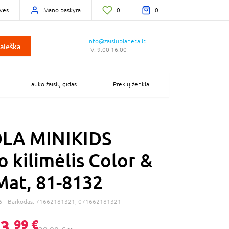
vės
Mano paskyra
0
0
info@zaisluplaneta.lt
aieška
I-V: 9:00-16:00
Lauko žaislų gidas
Prekių ženklai
LA MINIKIDS
o kilimėlis Color &
Mat, 81-8132
6
Barkodas:
71662181321, 071662181321
3,
99 €