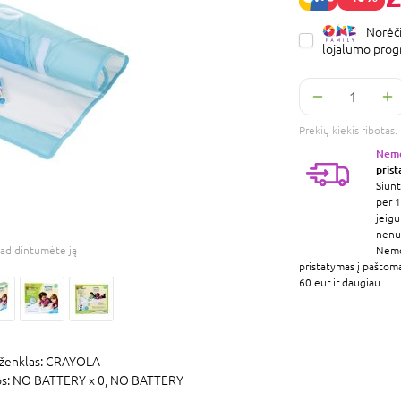
Norėči
lojalumo pro
Prekių kiekis ribota
Nem
pris
Siunt
per 1
jeigu
nenur
adidintumėte ją
Nem
pristatymas į paštom
60 eur ir daugiau.
ženklas:
CRAYOLA
os:
NO BATTERY x 0,
NO BATTERY