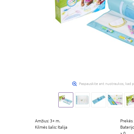
Paspauskite ant nuotraukos, kad p
Amžius:
3+ m.
Prekės 
Kilmės šalis:
Italija
Baterij
x 0