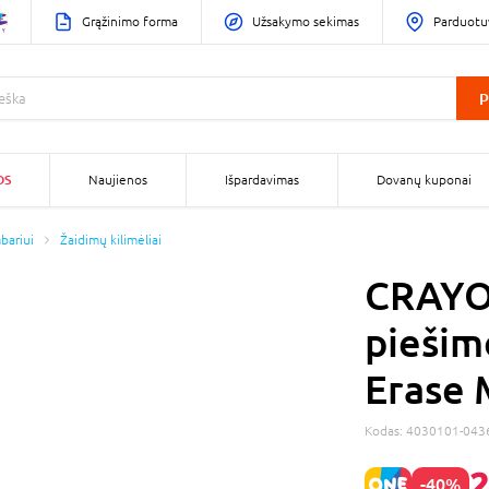
Grąžinimo forma
Užsakymo sekimas
Parduotu
P
OS
Naujienos
Išpardavimas
Dovanų kuponai
bariui
Žaidimų kilimėliai
CRAYO
piešim
Erase 
Kodas:
4030101-043
2
-40%