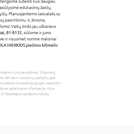
stengsime suteikti kuo daugiau
asiūlysime edukacinių žaislų,
yčių. Planuojantiems laisvalaikį su
ių pasirinkimu. Ir, žinoma,
loms! Vaikų širdis jau užkariavo
Mat, 81-8132
, siūlome ir jums
bei ir visuomet norime maloniai
LA MINIKIDS piešimo kilimėlis
kslams ir yra pavyzdinės. Originalių
bės dėl savo vizualinių ypatybių gali
a prekės komplektacija gali neatitikti
šyme pateikiama informacija. Kilus
.lt
Pastebėjus aprašymo klaidų