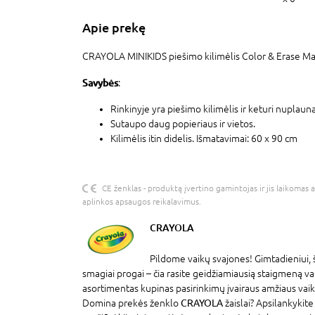
Apie prekę
CRAYOLA MINIKIDS piešimo kilimėlis Color & Erase Ma
Savybės
:
Rinkinyje yra piešimo kilimėlis ir keturi nuplau
Sutaupo daug popieriaus ir vietos.
Kilimėlis itin didelis. Išmatavimai: 60 x 90 cm
CE ženklas - produktą įvertino gamintojas ir jis laikomas 
aplinkos apsaugos reikalavimus.
CRAYOLA
Pildome vaikų svajones! Gimtadieniui, 
smagiai progai – čia rasite geidžiamiausią staigmeną v
asortimentas kupinas pasirinkimų įvairaus amžiaus vaik
Domina prekės ženklo
CRAYOLA
žaislai? Apsilankykit