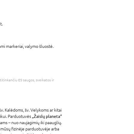
t.
nami markeriai, valymo šluostė.
atitinkančiu ES saugos, sveikatos ir
šv. Kalėdoms, šv. Velykoms ar kitai
aikui. Parduotuvės
„Žaislų planeta“
ams – nuo naujagimių iki paauglių.
e mūsų fizinėje parduotuvėje arba