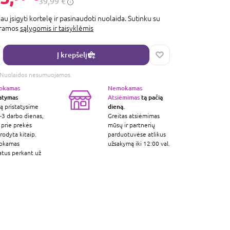
39,99 €
au įsigyti kortelę ir pasinaudoti nuolaida. Sutinku su
gramos
sąlygomis ir taisyklėmis
Į krepšelį
s. Nuolaidos nesumuojamos.
okamas
Nemokamas
tatymas
Atsiėmimas
tą pačią
dieną.
ą pristatysime
-3 darbo dienas,
Greitas atsiėmimas
 prie prekės
mūsų ir partnerių
odyta kitaip.
parduotuvėse atlikus
okamas
užsakymą iki 12:00 val.
atus perkant už