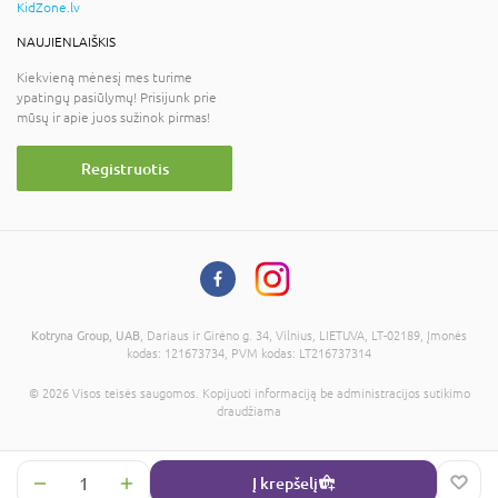
KidZone.lv
NAUJIENLAIŠKIS
Kiekvieną mėnesį mes turime
ypatingų pasiūlymų! Prisijunk prie
mūsų ir apie juos sužinok pirmas!
Registruotis
Kotryna Group, UAB
, Dariaus ir Girėno g. 34, Vilnius, LIETUVA, LT-02189, Įmonės
kodas: 121673734, PVM kodas: LT216737314
© 2026 Visos teisės saugomos. Kopijuoti informaciją be administracijos sutikimo
draudžiama
Į krepšelį