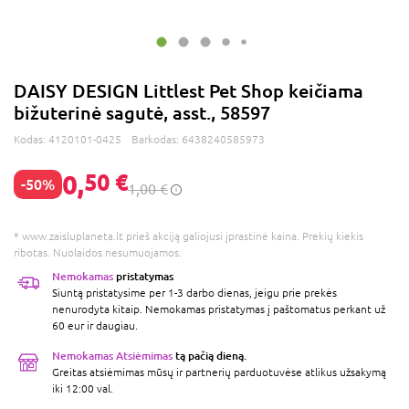
DAISY DESIGN Littlest Pet Shop keičiama
bižuterinė sagutė, asst., 58597
Kodas:
4120101-0425
Barkodas:
6438240585973
0,
50 €
-50%
1,00 €
* www.zaisluplaneta.lt prieš akciją galiojusi įprastinė kaina. Prekių kiekis
ribotas. Nuolaidos nesumuojamos.
Nemokamas
pristatymas
Siuntą pristatysime per 1-3 darbo dienas, jeigu prie prekės
nenurodyta kitaip. Nemokamas pristatymas į paštomatus perkant už
60 eur ir daugiau.
Nemokamas Atsiėmimas
tą pačią dieną.
Greitas atsiėmimas mūsų ir partnerių parduotuvėse atlikus užsakymą
iki 12:00 val.