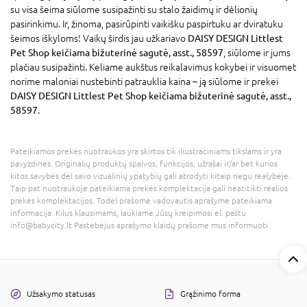
su visa šeima siūlome susipažinti su stalo žaidimų ir dėlionių
pasirinkimu. Ir, žinoma, pasirūpinti vaikišku paspirtuku ar dviratuku
šeimos iškyloms! Vaikų širdis jau užkariavo
DAISY DESIGN Littlest
Pet Shop keičiama bižuterinė sagutė, asst., 58597
, siūlome ir jums
plačiau susipažinti. Keliame aukštus reikalavimus kokybei ir visuomet
norime maloniai nustebinti patrauklia kaina – ją siūlome ir prekei
DAISY DESIGN Littlest Pet Shop keičiama bižuterinė sagutė, asst.,
58597
.
Pateikiamos prekės nuotraukos yra skirtos tik iliustraciniams tikslams ir yra
pavyzdinės. Originalių produktų spalvos, funkcijos, užrašai ir/ar bet kurios
kitos savybės dėl savo vizualinių ypatybių gali atrodyti kitaip negu realybėje.
Taip pat nuotraukoje pateikiama prekės komplektacija gali neatitikti realios
prekės komplektacijos. Todėl prašome vadovautis aprašyme pateikiama
informacija. Kilus klausimams, laukiame Jūsų kreipimosi el. paštu
info@babycity.lt Pastebėjus aprašymo klaidų prašome mus informuoti.
Užsakymo statusas
Grąžinimo forma