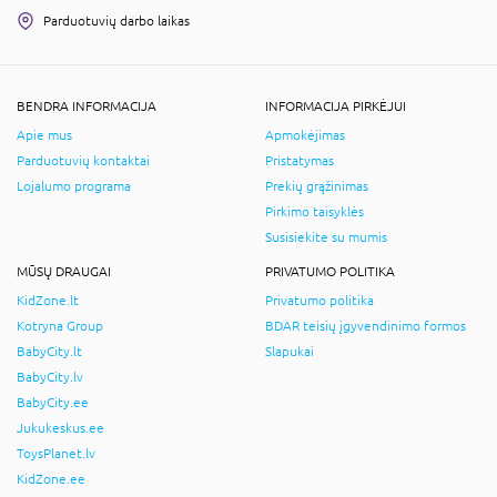
Parduotuvių darbo laikas
BENDRA INFORMACIJA
INFORMACIJA PIRKĖJUI
Apie mus
Apmokėjimas
Parduotuvių kontaktai
Pristatymas
Lojalumo programa
Prekių grąžinimas
Pirkimo taisyklės
Susisiekite su mumis
MŪSŲ DRAUGAI
PRIVATUMO POLITIKA
KidZone.lt
Privatumo politika
Kotryna Group
BDAR teisių įgyvendinimo formos
BabyCity.lt
Slapukai
BabyCity.lv
BabyCity.ee
Jukukeskus.ee
ToysPlanet.lv
KidZone.ee