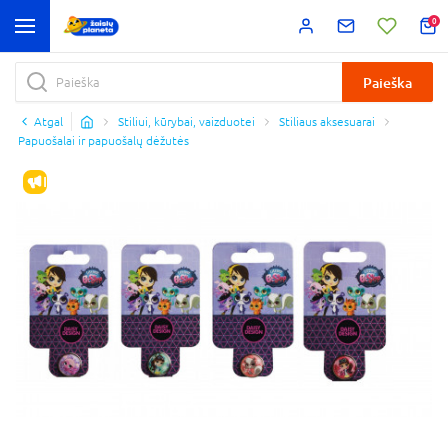
0
Paieška
Atgal
Stiliui, kūrybai, vaizduotei
Stiliaus aksesuarai
Papuošalai ir papuošalų dėžutės
IŠPARDAVIMAS