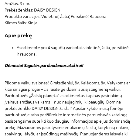
Amžius:
3+ m.
Prekės ženklas:
DAISY DESIGN
Produkto variacijos:
Violetinė; Žalia; Persikinė; Raudona
Kilmės šalis:
Kinija
Apie prekę
Asortimente yra 4 sagučių variantai: violetinė, žalia, persikinė
ir raudona.
Dėmesio! Sagutės parduodamos atskirai!
Pildome vaikų svajones! Gimtadieniui, šv. Kalėdoms, šv. Velykoms ar
kitai smagiai progai – čia rasite geidžiamiausią staigmeną vaikui.
Parduotuvės
„Žaislų planeta“
asortimentas kupinas pasirinkimų
įvairaus amžiaus vaikams – nuo naujagimių iki paauglių. Domina
prekės ženklo
DAISY DESIGN
žaislai? Apsilankykite mūsų fizinėje
parduotuvėje arba peržiūrėkite internetinės parduotuvės katalogą –
pasistengsime suteikti kuo daugiau informacijos apie jus dominančią
prekę. Mažiausiems pasiūlysime edukacinių žaislų, kūrybinių rinkinių,
spalvingų lėlyčių ar įspūdingų mašinyčių. Planuojantiems laisvalaikį