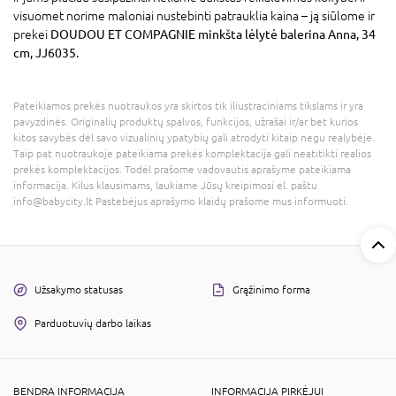
visuomet norime maloniai nustebinti patrauklia kaina – ją siūlome ir
prekei
DOUDOU ET COMPAGNIE minkšta lėlytė balerina Anna, 34
cm, JJ6035
.
Pateikiamos prekės nuotraukos yra skirtos tik iliustraciniams tikslams ir yra
pavyzdinės. Originalių produktų spalvos, funkcijos, užrašai ir/ar bet kurios
kitos savybės dėl savo vizualinių ypatybių gali atrodyti kitaip negu realybėje.
Taip pat nuotraukoje pateikiama prekės komplektacija gali neatitikti realios
prekės komplektacijos. Todėl prašome vadovautis aprašyme pateikiama
informacija. Kilus klausimams, laukiame Jūsų kreipimosi el. paštu
info@babycity.lt Pastebėjus aprašymo klaidų prašome mus informuoti.
Užsakymo statusas
Grąžinimo forma
Parduotuvių darbo laikas
BENDRA INFORMACIJA
INFORMACIJA PIRKĖJUI