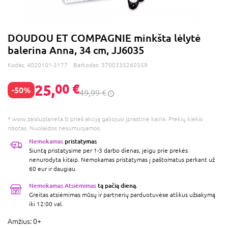
DOUDOU ET COMPAGNIE minkšta lėlytė
balerina Anna, 34 cm, JJ6035
Kodas:
4020101-3177
Barkodas:
3700335260359
25,
00 €
-50%
49,99 €
* www.zaisluplaneta.lt prieš akciją galiojusi įprastinė kaina. Prekių kiekis
ribotas. Nuolaidos nesumuojamos.
Nemokamas
pristatymas
Siuntą pristatysime per 1-3 darbo dienas, jeigu prie prekės
nenurodyta kitaip. Nemokamas pristatymas į paštomatus perkant už
60 eur ir daugiau.
Nemokamas Atsiėmimas
tą pačią dieną.
Greitas atsiėmimas mūsų ir partnerių parduotuvėse atlikus užsakymą
iki 12:00 val.
Amžius:
0+