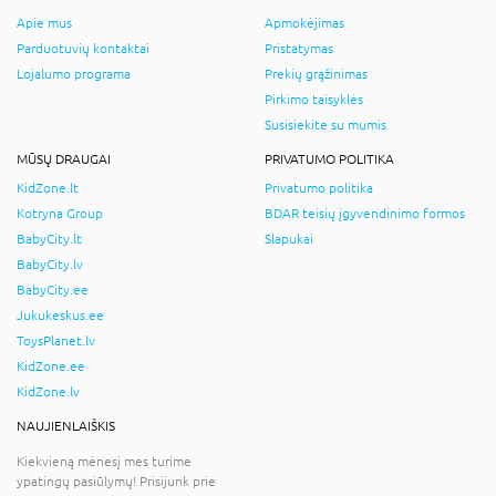
Apie mus
Apmokėjimas
Parduotuvių kontaktai
Pristatymas
Lojalumo programa
Prekių grąžinimas
Pirkimo taisyklės
Susisiekite su mumis
MŪSŲ DRAUGAI
PRIVATUMO POLITIKA
KidZone.lt
Privatumo politika
Kotryna Group
BDAR teisių įgyvendinimo formos
BabyCity.lt
Slapukai
BabyCity.lv
BabyCity.ee
Jukukeskus.ee
ToysPlanet.lv
KidZone.ee
KidZone.lv
NAUJIENLAIŠKIS
Kiekvieną mėnesį mes turime
ypatingų pasiūlymų! Prisijunk prie