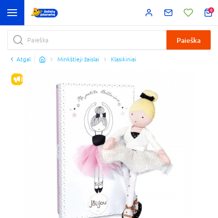
0
Paieška
Atgal
Minkštieji žaislai
Klasikiniai
IŠPARDAVIMAS