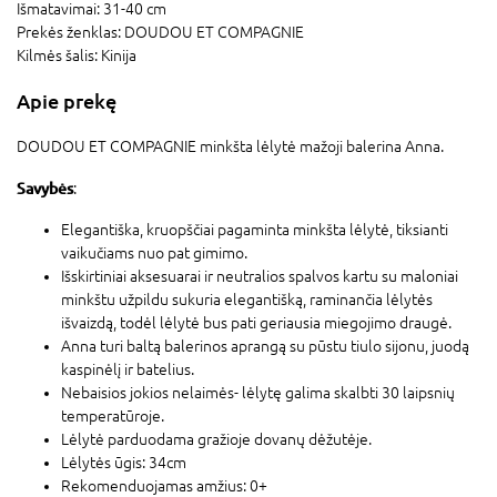
Išmatavimai:
31-40 cm
Prekės ženklas:
DOUDOU ET COMPAGNIE
Kilmės šalis:
Kinija
Apie prekę
DOUDOU ET COMPAGNIE minkšta lėlytė mažoji balerina Anna.
Savybės
:
Elegantiška, kruopščiai pagaminta minkšta lėlytė, tiksianti
vaikučiams nuo pat gimimo.
Išskirtiniai aksesuarai ir neutralios spalvos kartu su maloniai
minkštu užpildu sukuria elegantišką, raminančia lėlytės
išvaizdą, todėl lėlytė bus pati geriausia miegojimo draugė.
Anna turi baltą balerinos aprangą su pūstu tiulo sijonu, juodą
kaspinėlį ir batelius.
Nebaisios jokios nelaimės- lėlytę galima skalbti 30 laipsnių
temperatūroje.
Lėlytė parduodama gražioje dovanų dėžutėje.
Lėlytės ūgis: 34cm
Rekomenduojamas amžius: 0+