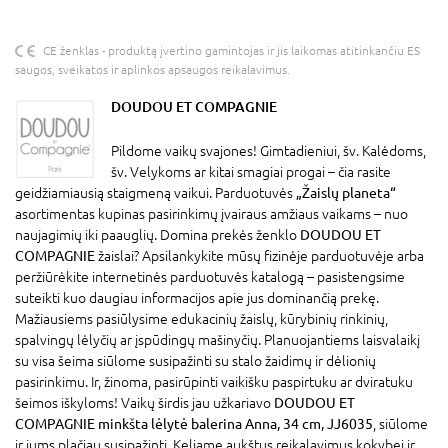
CE ženklas - produktą įvertino gamintojas ir jis laikomas atitinkančiu ES
saugos, sveikatos ir aplinkos apsaugos reikalavimus.
DOUDOU ET COMPAGNIE
Pildome vaikų svajones! Gimtadieniui, šv. Kalėdoms,
šv. Velykoms ar kitai smagiai progai – čia rasite
geidžiamiausią staigmeną vaikui. Parduotuvės
„Žaislų planeta“
asortimentas kupinas pasirinkimų įvairaus amžiaus vaikams – nuo
naujagimių iki paauglių. Domina prekės ženklo
DOUDOU ET
COMPAGNIE
žaislai? Apsilankykite mūsų fizinėje parduotuvėje arba
peržiūrėkite internetinės parduotuvės katalogą – pasistengsime
suteikti kuo daugiau informacijos apie jus dominančią prekę.
Mažiausiems pasiūlysime edukacinių žaislų, kūrybinių rinkinių,
spalvingų lėlyčių ar įspūdingų mašinyčių. Planuojantiems laisvalaikį
su visa šeima siūlome susipažinti su stalo žaidimų ir dėlionių
pasirinkimu. Ir, žinoma, pasirūpinti vaikišku paspirtuku ar dviratuku
šeimos iškyloms! Vaikų širdis jau užkariavo
DOUDOU ET
COMPAGNIE minkšta lėlytė balerina Anna, 34 cm, JJ6035
, siūlome
ir jums plačiau susipažinti. Keliame aukštus reikalavimus kokybei ir