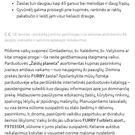
Žaislas turi daugiau kaip 45 garsus bei melodijas ir daug frazių.
Gyvūnėlį galima prisisegti prie kuprinės, rankinės ar raktų
pakabučio ir leisti jam visur keliauti drauge.
CE ženklas - produktą įvertino gamintojas ir jis laikomas atitinkančiu ES
saugos, sveikatos ir aplinkos apsaugos reikalavimus.
Pildome vaikų svajones! Gimtadieniui, šv. Kalėdoms, šv. Velykoms ar
kitai smagiai progai – čia rasite geidžiamiausią staigmeną vaikui.
Parduotuvės
„Žaislų planeta“
asortimentas kupinas pasirinkimų
įvairaus amžiaus vaikams – nuo naujagimių iki paauglių. Domina
prekės ženklo
FURBY
žaislai? Apsilankykite mūsų fizinėje
parduotuvėje arba peržiūrėkite internetinės parduotuvės katalogą –
pasistengsime suteikti kuo daugiau informacijos apie jus dominančią
prekę. Mažiausiems pasiūlysime edukacinių žaislų, kūrybinių rinkinių,
spalvingų lėlyčių ar įspūdingų mašinyčių. Planuojantiems laisvalaikį
su visa šeima siūlome susipažinti su stalo žaidimų ir dėlionių
pasirinkimu. Ir, žinoma, pasirūpinti vaikišku paspirtuku ar dviratuku
šeimos iškyloms! Vaikų širdis jau užkariavo
FURBY Furblets asort.,
F97035D4
, siūlome ir jums plačiau susipažinti. Keliame aukštus
reikalavimus kokybei ir visuomet norime maloniai nustebinti