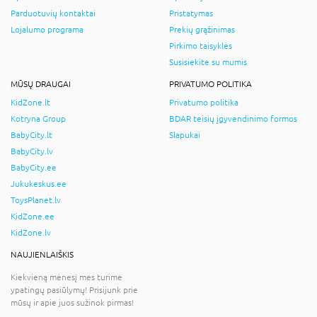
Parduotuvių kontaktai
Pristatymas
Lojalumo programa
Prekių grąžinimas
Pirkimo taisyklės
Susisiekite su mumis
MŪSŲ DRAUGAI
PRIVATUMO POLITIKA
KidZone.lt
Privatumo politika
Kotryna Group
BDAR teisių įgyvendinimo formos
BabyCity.lt
Slapukai
BabyCity.lv
BabyCity.ee
Jukukeskus.ee
ToysPlanet.lv
KidZone.ee
KidZone.lv
NAUJIENLAIŠKIS
Kiekvieną mėnesį mes turime
ypatingų pasiūlymų! Prisijunk prie
mūsų ir apie juos sužinok pirmas!