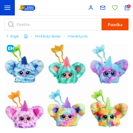
0
Paieška
Atgal
Minkštieji žaislai
Interaktyvūs
E-KAINA