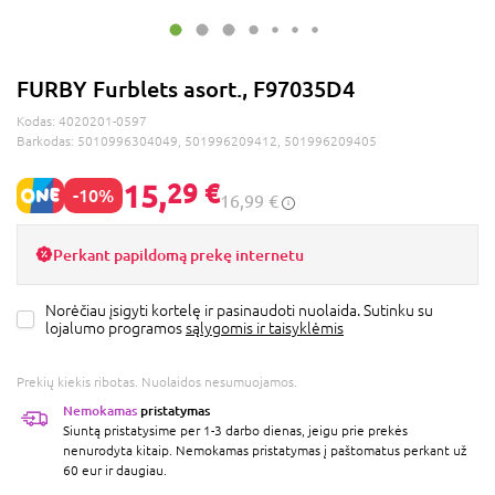
FURBY Furblets asort., F97035D4
Kodas:
4020201-0597
Barkodas:
5010996304049, 501996209412, 501996209405
15,
29 €
-10%
16,99 €
Perkant papildomą prekę internetu
Norėčiau įsigyti kortelę ir pasinaudoti nuolaida. Sutinku su
lojalumo programos
sąlygomis ir taisyklėmis
Prekių kiekis ribotas. Nuolaidos nesumuojamos.
Nemokamas
pristatymas
Siuntą pristatysime per 1-3 darbo dienas, jeigu prie prekės
nenurodyta kitaip. Nemokamas pristatymas į paštomatus perkant už
60 eur ir daugiau.