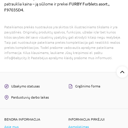
patrauklia kaina – ją siūlome ir prekei
FURBY Furblets asort.,
F97035D4
.
Pateikiamos prekės nuotraukos yra skirtos tik iliustraciniams tikslams ir yra
pavyzdinės. Originalių produktų spalvos, funkcijos, užrašai ir/ar bet kurios
kitos savybės dėl savo vizualinių ypatybių gali atrodyti kitaip negu realybėje.
Taip pat nuotraukoje pateikiama prekės komplektacija gali neatitikti realios
prekės komplektacijos. Todėl prašome vadovautis aprašyme pateikiama
informacija. Kilus klausimams, laukiame Jūsų kreipimosi el. paštu
info@babycity.lt Pastebėjus aprašymo klaidų prašome mus informuoti.
Užsakymo statusas
Grąžinimo forma
Parduotuvių darbo laikas
BENDRA INFORMACIJA
INFORMACIJA PIRKĖJUI
Apie mus
Apmokėjimas