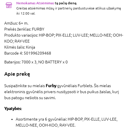
Nemokamas Atsiėmimas
tą pačią dieną.
Greitas atsiėmimas mūsų ir partnerių parduotuvėse atlikus užsakymą
iki 12:00 val.
Amžius:
6+ m.
Prekės ženklas:
FURBY
Produkto variacijos:
HIP-BOP; PIX-ELLE; LUV-LEE; MELLO-NEE; OOH-
KOO; RAY-VEE
Kilmės šalis:
Kinija
Barcode 4:
501996209468
Baterijos:
7000 x 3,
NO BATTERY x 0
Apie prekę
Furby
Susipažinkite su mielais
gyvūnėliais Furblets. Šis mielas
elektroninis gyvūnėlis privers nusišypsoti ir bus puikus žaislas, kurį
bus patogu nešiotis su savimi.
Ypatybės:
Asortimente yra 6 gyvūnėliai: HIP-BOP, PIX-ELLE, LUV-LEE,
MELLO-NEE, OOH-KOO, RAY-VEE.