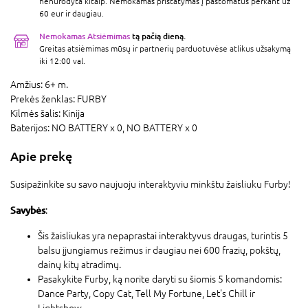
nenurodyta kitaip. Nemokamas pristatymas į paštomatus perkant už
60 eur ir daugiau.
Nemokamas Atsiėmimas
tą pačią dieną.
Greitas atsiėmimas mūsų ir partnerių parduotuvėse atlikus užsakymą
iki 12:00 val.
Amžius:
6+ m.
Prekės ženklas:
FURBY
Kilmės šalis:
Kinija
Baterijos:
NO BATTERY x 0,
NO BATTERY x 0
Apie prekę
Susipažinkite su savo naujuoju interaktyviu minkštu žaisliuku Furby!
Savybės
:
Šis žaisliukas yra nepaprastai interaktyvus draugas, turintis 5
balsu įjungiamus režimus ir daugiau nei 600 frazių, pokštų,
dainų kitų atradimų.
Pasakykite Furby, ką norite daryti su šiomis 5 komandomis:
Dance Party, Copy Cat, Tell My Fortune, Let's Chill ir
Lightshow.