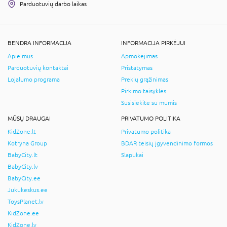
Parduotuvių darbo laikas
BENDRA INFORMACIJA
INFORMACIJA PIRKĖJUI
Apie mus
Apmokėjimas
Parduotuvių kontaktai
Pristatymas
Lojalumo programa
Prekių grąžinimas
Pirkimo taisyklės
Susisiekite su mumis
MŪSŲ DRAUGAI
PRIVATUMO POLITIKA
KidZone.lt
Privatumo politika
Kotryna Group
BDAR teisių įgyvendinimo formos
BabyCity.lt
Slapukai
BabyCity.lv
BabyCity.ee
Jukukeskus.ee
ToysPlanet.lv
KidZone.ee
KidZone.lv