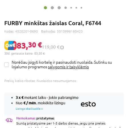
FURBY minkštas žaislas Coral, F6744
Kodas:
4020201-0695
Barkodas:
5010996160423
83,
30 €
119,00 €
30d. geriausia kaina: 83,30 €
Norėčiau įsigyti kortelę ir pasinaudoti nuolaida. Sutinku su
lojalumo programos
sąlygomis ir taisyklėmis
Prekių kiekis ribotas. Nuolaidos nesumuojamos.
3 x
€
mokant laiku - jokio pabrangimo
€ / mėn.
Nuo
mokėkite lizingu
Lizingo skaičiuoklė >
Nemokamas
pristatymas
Siuntą pristatysime per 1-3 darbo dienas, jeigu prie prekės