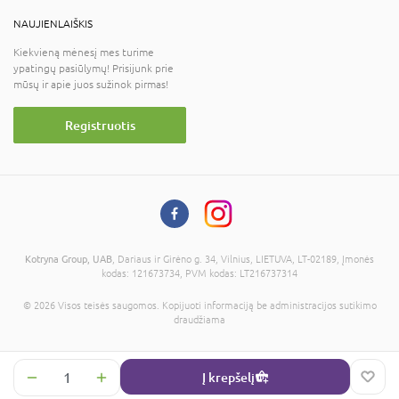
NAUJIENLAIŠKIS
Kiekvieną mėnesį mes turime
ypatingų pasiūlymų! Prisijunk prie
mūsų ir apie juos sužinok pirmas!
Registruotis
Kotryna Group, UAB
, Dariaus ir Girėno g. 34, Vilnius, LIETUVA, LT-02189, Įmonės
kodas: 121673734, PVM kodas: LT216737314
© 2026 Visos teisės saugomos. Kopijuoti informaciją be administracijos sutikimo
draudžiama
Į krepšelį