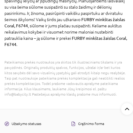
spalvingų lėlyčių ar įspūdingų mašinyčių. Planuojantiems laisvalaikį
su visa šeima siūlome susipažinti su stalo žaidimų ir dėlionių
pasirinkimu. Ir, žinoma, pasirūpinti vaikišku paspirtuku ar dviratuku
šeimos iškyloms! Vaikų širdis jau užkariavo
FURBY minkštas žaislas
Coral, F6744
, siūlome ir jums plačiau susipažinti. Keliame aukštus
reikalavimus kokybei ir visuomet norime maloniai nustebinti
patrauklia kaina – ją siūlome ir prekei
FURBY minkštas žaislas Coral,
F6744
.
Pateikiamos prekės nuotraukos yra skirtos tik iliustraciniams tikslams ir yra
pavyzdinės. Originalių produktų spalvos, funkcijos, užrašai ir/ar bet kurios
kitos savybės dėl savo vizualinių ypatybių gali atrodyti kitaip negu realybėje.
Taip pat nuotraukoje pateikiama prekės komplektacija gali neatitikti realios
prekės komplektacijos. Todėl prašome vadovautis aprašyme pateikiama
informacija. Kilus klausimams, laukiame Jūsų kreipimosi el. paštu
info@babycity.lt Pastebėjus aprašymo klaidų prašome mus informuoti.
Užsakymo statusas
Grąžinimo forma