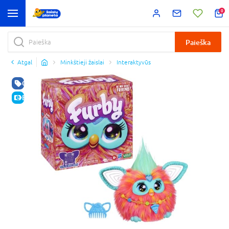
0
Paieška
Atgal
Minkštieji žaislai
Interaktyvūs
GERA KAINA
E-KAINA