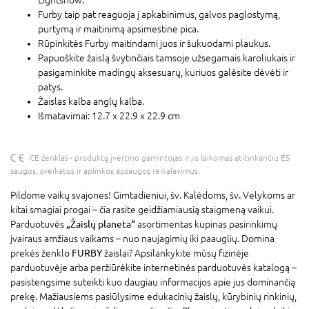
Furby taip pat reaguoja į apkabinimus, galvos paglostymą,
purtymą ir maitinimą apsimestine pica.
Rūpinkitės Furby maitindami juos ir šukuodami plaukus.
Papuoškite žaislą švytinčiais tamsoje užsegamais karoliukais ir
pasigaminkite madingų aksesuarų, kuriuos galėsite dėvėti ir
patys.
Žaislas kalba anglų kalba.
Išmatavimai: 12.7 x 22.9 x 22.9 cm
CE ženklas - produktą įvertino gamintojas ir jis laikomas atitinkančiu ES
saugos, sveikatos ir aplinkos apsaugos reikalavimus.
Pildome vaikų svajones! Gimtadieniui, šv. Kalėdoms, šv. Velykoms ar
kitai smagiai progai – čia rasite geidžiamiausią staigmeną vaikui.
Parduotuvės
„Žaislų planeta“
asortimentas kupinas pasirinkimų
įvairaus amžiaus vaikams – nuo naujagimių iki paauglių. Domina
prekės ženklo
FURBY
žaislai? Apsilankykite mūsų fizinėje
parduotuvėje arba peržiūrėkite internetinės parduotuvės katalogą –
pasistengsime suteikti kuo daugiau informacijos apie jus dominančią
prekę. Mažiausiems pasiūlysime edukacinių žaislų, kūrybinių rinkinių,