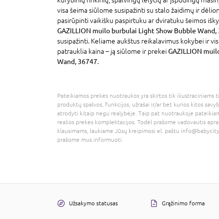
visa šeima siūlome susipažinti su stalo žaidimų ir dėlion
pasirūpinti vaikišku paspirtuku ar dviratuku šeimos išky
GAZILLION muilo burbulai Light Show Bubble Wand,
susipažinti. Keliame aukštus reikalavimus kokybei ir v
patrauklia kaina – ją siūlome ir prekei
GAZILLION muilo
Wand, 36747
.
Pateikiamos prekės nuotraukos yra skirtos tik iliustraciniams ti
produktų spalvos, funkcijos, užrašai ir/ar bet kurios kitos savy
atrodyti kitaip negu realybėje. Taip pat nuotraukoje pateikiam
realios prekės komplektacijos. Todėl prašome vadovautis apra
klausimams, laukiame Jūsų kreipimosi el. paštu
info@babycity
prašome mus informuoti.
Užsakymo statusas
Grąžinimo forma