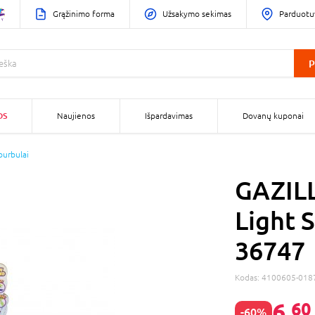
Grąžinimo forma
Užsakymo sekimas
Parduotu
P
OS
Naujienos
Išpardavimas
Dovanų kuponai
burbulai
GAZILL
Light 
36747
Kodas:
4100605-018
6,
60
-60%