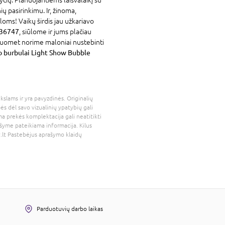
ių pasirinkimu. Ir, žinoma,
loms! Vaikų širdis jau užkariavo
 36747
, siūlome ir jums plačiau
isuomet norime maloniai nustebinti
 burbulai Light Show Bubble
kslams ir yra pavyzdinės. Originalių
bės dėl savo vizualinių ypatybių gali
a prekės komplektacija gali neatitikti
šyme pateikiama informacija. Kilus
.lt
Pastebėjus aprašymo klaidų
Parduotuvių darbo laikas