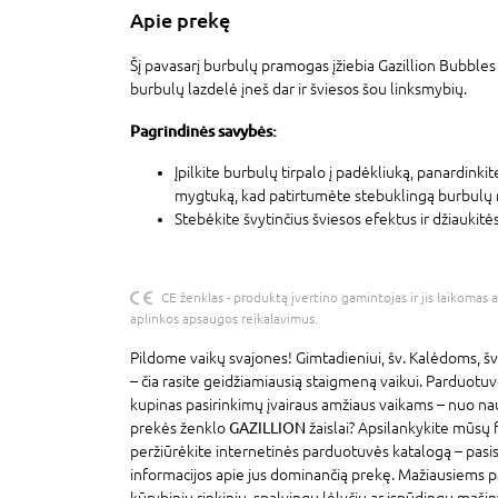
Apie prekę
Šį pavasarį burbulų pramogas įžiebia Gazillion Bubbles
burbulų lazdelė įneš dar ir šviesos šou linksmybių.
Pagrindinės savybės:
Įpilkite burbulų tirpalo į padėkliuką, panardinkite
mygtuką, kad patirtumėte stebuklingą burbulų r
Stebėkite švytinčius šviesos efektus ir džiaukitė
CE ženklas - produktą įvertino gamintojas ir jis laikomas 
aplinkos apsaugos reikalavimus.
Pildome vaikų svajones! Gimtadieniui, šv. Kalėdoms, šv
– čia rasite geidžiamiausią staigmeną vaikui. Parduotu
kupinas pasirinkimų įvairaus amžiaus vaikams – nuo na
prekės ženklo
GAZILLION
žaislai? Apsilankykite mūsų 
peržiūrėkite internetinės parduotuvės katalogą – pasi
informacijos apie jus dominančią prekę. Mažiausiems p
kūrybinių rinkinių, spalvingų lėlyčių ar įspūdingų mašin