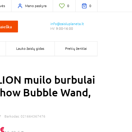
vės
Mano paskyra
0
0
info@zaisluplaneta.lt
aieška
I-V: 9:00-16:00
Lauko žaislų gidas
Prekių ženklai
ION muilo burbulai
Show Bubble Wand,
7
Barkodas:
021664367476
 €