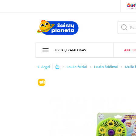
AKCIJ
PREKIŲ KATALOGAS
Atgal
Lauko žaislai
Lauko žaidimai
Muilo 
IŠPARDAVIMAS