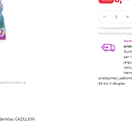
* www.zaisluplaneta.lt
Nuolaidos nesumuoj
Nem
pris
Siunt
per 1
jeigu
nenur
Nem
pristatymas į paštom
adidintumėte ją
60 eur ir daugiau.
ženklas:
GAZILLION