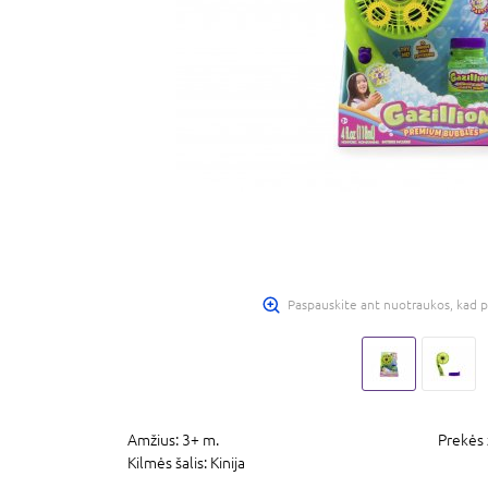
Paspauskite ant nuotraukos, kad p
Amžius:
3+ m.
Prekės 
Kilmės šalis:
Kinija