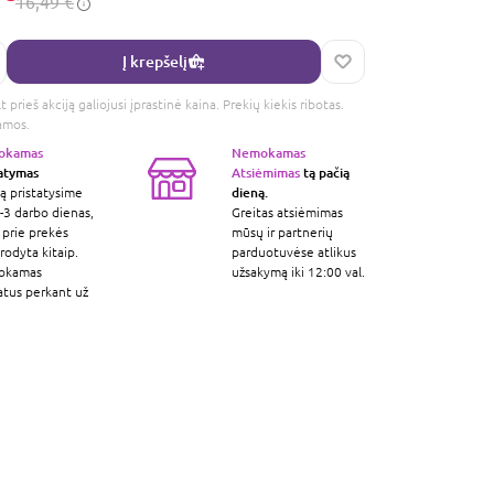
16,49 €
Į krepšelį
 prieš akciją galiojusi įprastinė kaina. Prekių kiekis ribotas.
amos.
okamas
Nemokamas
tatymas
Atsiėmimas
tą pačią
dieną.
ą pristatysime
-3 darbo dienas,
Greitas atsiėmimas
 prie prekės
mūsų ir partnerių
odyta kitaip.
parduotuvėse atlikus
okamas
užsakymą iki 12:00 val.
atus perkant už