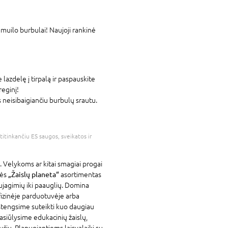
 muilo burbulai! Naujoji rankinė
 lazdelę į tirpalą ir paspauskite
eginį!
s neisibaigiančiu burbulų srautu.
atitinkančiu ES saugos, sveikatos ir
. Velykoms ar kitai smagiai progai
vės
„Žaislų planeta“
asortimentas
ujagimių iki paauglių. Domina
fizinėje parduotuvėje arba
stengsime suteikti kuo daugiau
asiūlysime edukacinių žaislų,
yčių. Planuojantiems laisvalaikį su