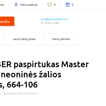
vės
Mano paskyra
0
0
info@zaisluplaneta.lt
aieška
I-V: 9:00-16:00
Lauko žaislų gidas
Prekių ženklai
R paspirtukas Master
 neoninės žalios
s, 664-106
2
Barkodas:
4895224405597