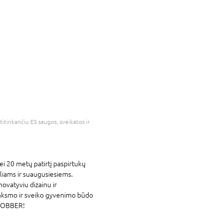
atitinkančiu ES saugos, sveikatos ir
i 20 metų patirtį paspirtukų
liams ir suaugusiesiems.
ovatyviu dizainu ir
nksmo ir sveiko gyvenimo būdo
 GLOBBER!