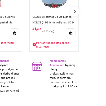
 Up Lights,
GLOBBER šalmas Go Up Lights,
GLOBBER keli
pastelinis
XXS/XS (45-51cm), mėlynas, 506-
rinkinys, rož
201
B (25-50KG),
41,
19,
35 €
79 €
45,95 €
k internetu
Perkant papildomą prekę
Kaina gali
internetu
okamas
Nemokamas
tatymas
Atsiėmimas
tą pačią
dieną.
ą pristatysime
-3 darbo dienas,
Greitas atsiėmimas
 prie prekės
mūsų ir partnerių
odyta kitaip.
parduotuvėse atlikus
okamas
užsakymą iki 12:00 val.
atus perkant už