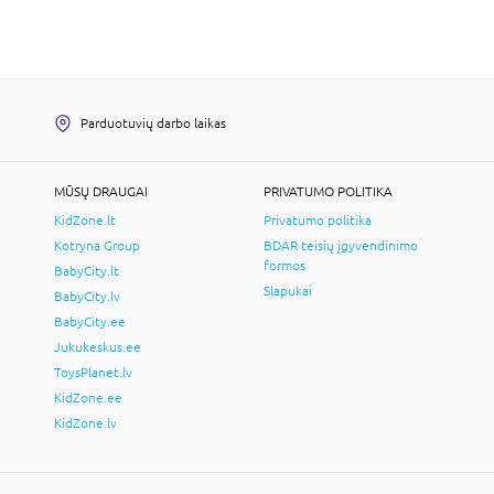
Parduotuvių darbo laikas
MŪSŲ DRAUGAI
PRIVATUMO POLITIKA
KidZone.lt
Privatumo politika
Kotryna Group
BDAR teisių įgyvendinimo
formos
BabyCity.lt
Slapukai
BabyCity.lv
BabyCity.ee
Jukukeskus.ee
ToysPlanet.lv
KidZone.ee
KidZone.lv