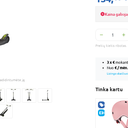
Kaina galioja
Prekių kiekis ribota
3 x
€
mokant 
€ / mėn.
Nuo
Lizingo skaičiuo
adidintumėte ją
Tinka kartu
GERA KAINA
-10%
E-KAINA
E-KAINA