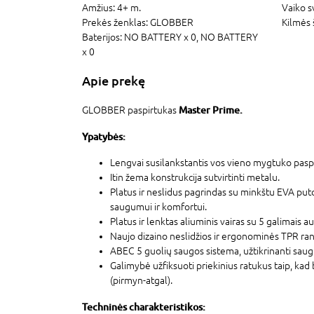
Amžius:
4+ m.
Vaiko s
Prekės ženklas:
GLOBBER
Kilmės 
Baterijos:
NO BATTERY x 0,
NO BATTERY
GLOBBER šalmas Primo L
x 0
XS/S ( 48-53CM ), raudo
Apie prekę
102
35,
54 €
39,49 €
Master Prime.
GLOBBER paspirtukas
Perkant papildomą 
Ypatybės:
internetu
Lengvai susilankstantis vos vieno mygtuko pas
Itin žema konstrukcija sutvirtinti metalu.
Platus ir neslidus pagrindas su minkštu EVA p
saugumui ir komfortui.
Platus ir lenktas aliuminis vairas su 5 galimais a
Naujo dizaino neslidžios ir ergonominės TPR ra
ABEC 5 guolių saugos sistema, užtikrinanti saug
Galimybė užfiksuoti priekinius ratukus taip, kad b
(pirmyn-atgal).
Techninės charakteristikos: