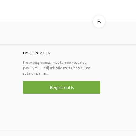
NAUJIENLAIŠKIS
Kiekvieną mėnesį mes turime ypatingų
pasiūlymų! Prisijunk prie mūsų ir apie juos
sužinok pirmas!
Registruotis