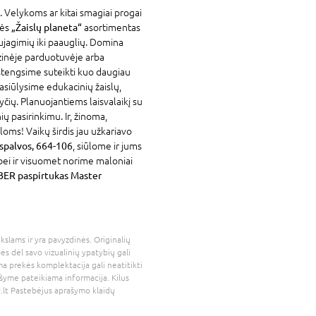
. Velykoms ar kitai smagiai progai
vės
„Žaislų planeta“
asortimentas
ujagimių iki paauglių. Domina
izinėje parduotuvėje arba
stengsime suteikti kuo daugiau
asiūlysime edukacinių žaislų,
yčių. Planuojantiems laisvalaikį su
ių pasirinkimu. Ir, žinoma,
loms! Vaikų širdis jau užkariavo
spalvos, 664-106
, siūlome ir jums
bei ir visuomet norime maloniai
ER paspirtukas Master
kslams ir yra pavyzdinės. Originalių
bės dėl savo vizualinių ypatybių gali
a prekės komplektacija gali neatitikti
šyme pateikiama informacija. Kilus
.lt
Pastebėjus aprašymo klaidų