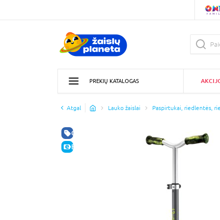
AKCIJ
PREKIŲ KATALOGAS
Atgal
Lauko žaislai
Paspirtukai, riedlentės, ri
GERA KAINA
E-KAINA