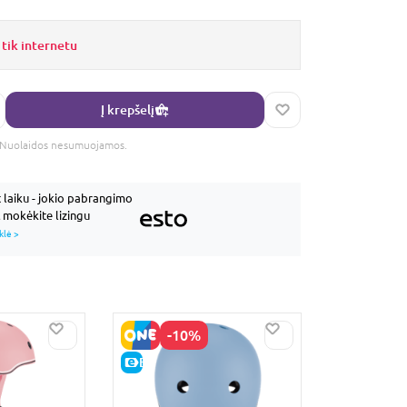
 tik internetu
Į krepšelį
s. Nuolaidos nesumuojamos.
laiku - jokio pabrangimo
mokėkite lizingu
klė >
GERA K
-10%
E-KAINA
E-KAINA