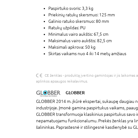
Paspirtuko svoris: 3,3 kg
Priekinių ratukų skersmuo: 125 mm
Galinio ratuko skersmuo: 80 mm
Ratukų užpildas: PU
Minimalus vairo aukštis: 67,5 cm
Maksimalus vairo auk6tis: 82,5 cm
Maksimali apkrova: 50 kg
Skirtas vaikams nuo 4 iki 14 metų amžiaus
CE ženklas - produktą įvertino gamintojas ir jis laikomas 
aplinkos apsaugos reikalavimus.
GLOBBER
GLOBBER 2014 m. įkūrė ekspertai, sukaupę daugiau ne
industrijoje. Įmonė gamina paspirtukus vaikams, paaug
GLOBBER transformuoja klasikinius paspirtukus savo in
nepamatuojamu funkcionalumu. Prekės ženklas yra li
šalininkas. Paprastesnė ir stilingesnė kasdienybė su