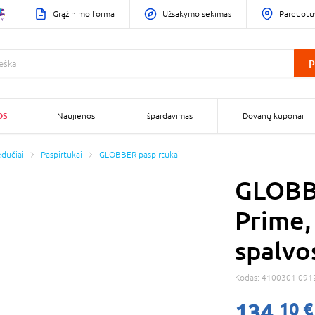
Grąžinimo forma
Užsakymo sekimas
Parduotu
P
OS
Naujienos
Išpardavimas
Dovanų kuponai
edučiai
Paspirtukai
GLOBBER paspirtukai
GLOBBE
Prime,
spalvo
Kodas:
4100301-091
134,
10 €