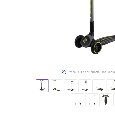
Paspauskite ant nuotraukos, kad p
-10%
E-KAINA