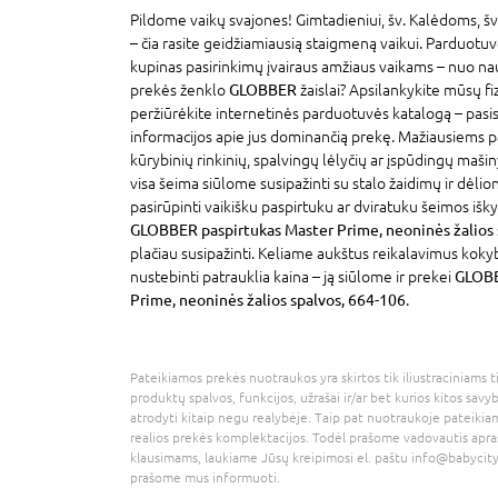
Pildome vaikų svajones! Gimtadieniui, šv. Kalėdoms, šv
– čia rasite geidžiamiausią staigmeną vaikui. Parduotu
kupinas pasirinkimų įvairaus amžiaus vaikams – nuo na
prekės ženklo
GLOBBER
žaislai? Apsilankykite mūsų f
peržiūrėkite internetinės parduotuvės katalogą – pasi
informacijos apie jus dominančią prekę. Mažiausiems p
kūrybinių rinkinių, spalvingų lėlyčių ar įspūdingų mašin
visa šeima siūlome susipažinti su stalo žaidimų ir dėlion
pasirūpinti vaikišku paspirtuku ar dviratuku šeimos išky
GLOBBER paspirtukas Master Prime, neoninės žalios 
plačiau susipažinti. Keliame aukštus reikalavimus koky
nustebinti patrauklia kaina – ją siūlome ir prekei
GLOBB
Prime, neoninės žalios spalvos, 664-106
.
Pateikiamos prekės nuotraukos yra skirtos tik iliustraciniams ti
produktų spalvos, funkcijos, užrašai ir/ar bet kurios kitos savy
atrodyti kitaip negu realybėje. Taip pat nuotraukoje pateikiam
realios prekės komplektacijos. Todėl prašome vadovautis apra
klausimams, laukiame Jūsų kreipimosi el. paštu
info@babycity
prašome mus informuoti.