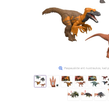
Paspauskite ant nuotraukos, kad p