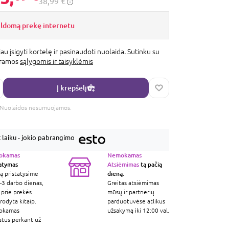
38,99 €
ildomą prekę internetu
au įsigyti kortelę ir pasinaudoti nuolaida. Sutinku su
gramos
sąlygomis ir taisyklėmis
Į krepšelį
s. Nuolaidos nesumuojamos.
laiku - jokio pabrangimo
okamas
Nemokamas
tatymas
Atsiėmimas
tą pačią
dieną.
ą pristatysime
-3 darbo dienas,
Greitas atsiėmimas
 prie prekės
mūsų ir partnerių
odyta kitaip.
parduotuvėse atlikus
okamas
užsakymą iki 12:00 val.
atus perkant už