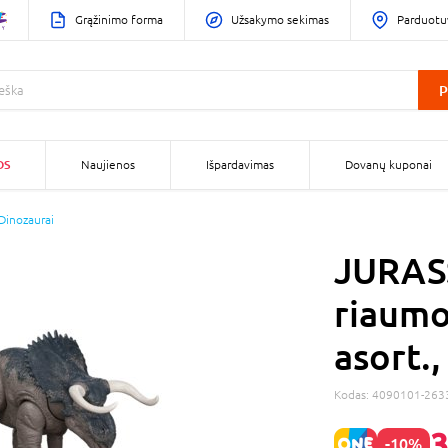
Grąžinimo forma
Užsakymo sekimas
Parduotu
P
OS
Naujienos
Išpardavimas
Dovanų kuponai
Dinozaurai
JURAS
riaumo
asort.
Kodas:
4090101-263
3
-10%