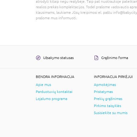
atrodyti kitaip negu realybėje. Taip pat nuotraukoje pateikiam
realios prekės komplektacijos. Todėl prašome vadovautis apra
klausimams, laukiame Jūsų kreipimosi el. paštu
info@babycity
prašome mus informuoti.
Užsakymo statusas
Grąžinimo forma
BENDRA INFORMACIJA
INFORMACIJA PIRKĖJUI
Apie mus
Apmokėjimas
Parduotuvių kontaktai
Pristatymas
Lojalumo programa
Prekių grąžinimas
Pirkimo taisyklės
Susisiekite su mumis