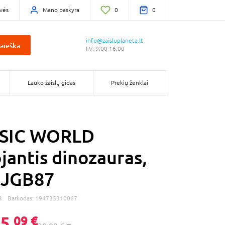
vės
Mano paskyra
0
0
info@zaisluplaneta.lt
aieška
I-V: 9:00-16:00
Lauko žaislų gidas
Prekių ženklai
SIC WORLD
jantis dinozauras,
, JGB87
3
Barkodas:
194735310067
5,
09 €