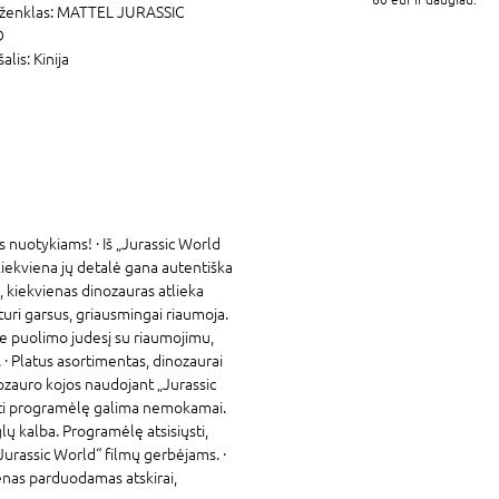
ženklas:
MATTEL JURASSIC
D
šalis:
Kinija
 nuotykiams! · Iš „Jurassic World
 kiekviena jų detalė gana autentiška
, kiekvienas dinozauras atlieka
 turi garsus, griausmingai riaumoja.
 puolimo judesį su riaumojimu,
· Platus asortimentas, dinozaurai
ozauro kojos naudojant „Jurassic
iųsti programėlę galima nemokamai.
lų kalba. Programėlę atsisiųsti,
„Jurassic World“ filmų gerbėjams. ·
enas parduodamas atskirai,