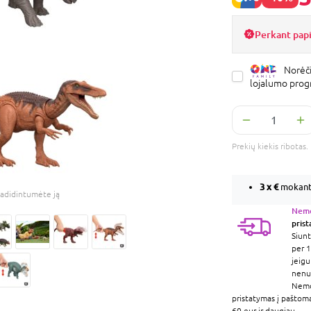
Perkant pap
Norėči
lojalumo pro
Prekių kiekis ribota
3 x
€
mokant 
adidintumėte ją
Nem
pris
Siunt
per 1
jeigu
nenur
Nem
pristatymas į paštom
60 eur ir daugiau.