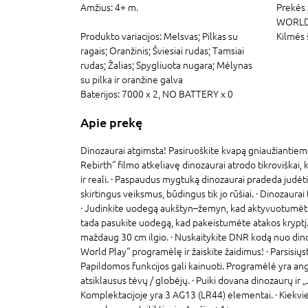
Amžius:
4+ m.
Prekės 
WORL
Produkto variacijos:
Melsvas; Pilkas su
Kilmės 
ragais; Oranžinis; Šviesiai rudas; Tamsiai
rudas; Žalias; Spygliuota nugara; Mėlynas
su pilka ir oranžine galva
Baterijos:
7000 x 2,
NO BATTERY x 0
Apie prekę
Dinozaurai atgimsta! Pasiruoškite kvapą gniaužiantiems
Rebirth“ filmo atkeliavę dinozaurai atrodo tikroviškai,
ir reali. · Paspaudus mygtuką dinozaurai pradeda judėti
skirtingus veiksmus, būdingus tik jo rūšiai. · Dinozaurai
· Judinkite uodegą aukštyn–žemyn, kad aktyvuotumėte
tada pasukite uodegą, kad pakeistumėte atakos kryptį. 
maždaug 30 cm ilgio. · Nuskaitykite DNR kodą nuo din
World Play“ programėlę ir žaiskite žaidimus! · Parsis
Papildomos funkcijos gali kainuoti. Programėlė yra ang
atsiklausus tėvų / globėjų. · Puiki dovana dinozaurų ir 
Komplektacijoje yra 3 AG13 (LR44) elementai. · Kiekvi