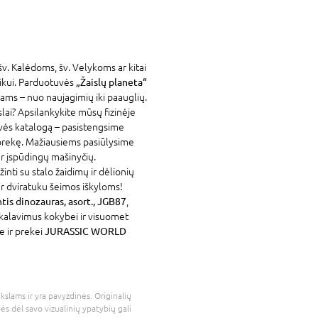
šv. Kalėdoms, šv. Velykoms ar kitai
aikui. Parduotuvės
„Žaislų planeta“
ams – nuo naujagimių iki paauglių.
slai? Apsilankykite mūsų fizinėje
vės katalogą – pasistengsime
 prekę. Mažiausiems pasiūlysime
 ar įspūdingų mašinyčių.
inti su stalo žaidimų ir dėlionių
 ar dviratuku šeimos iškyloms!
s dinozauras, asort., JGB87
,
eikalavimus kokybei ir visuomet
e ir prekei
JURASSIC WORLD
kslams ir yra pavyzdinės. Originalių
bės dėl savo vizualinių ypatybių gali