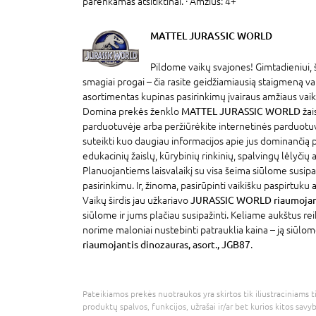
parenkamas atsitiktinai. · Amžius: 4+
MATTEL JURASSIC WORLD
Pildome vaikų svajones! Gimtadieniui, 
smagiai progai – čia rasite geidžiamiausią staigmeną v
asortimentas kupinas pasirinkimų įvairaus amžiaus vaik
Domina prekės ženklo
MATTEL JURASSIC WORLD
žai
parduotuvėje arba peržiūrėkite internetinės parduotu
suteikti kuo daugiau informacijos apie jus dominančią
edukacinių žaislų, kūrybinių rinkinių, spalvingų lėlyčių
Planuojantiems laisvalaikį su visa šeima siūlome susipaž
pasirinkimu. Ir, žinoma, pasirūpinti vaikišku paspirtuku
Vaikų širdis jau užkariavo
JURASSIC WORLD riaumojanti
siūlome ir jums plačiau susipažinti. Keliame aukštus r
norime maloniai nustebinti patrauklia kaina – ją siūlom
riaumojantis dinozauras, asort., JGB87
.
Pateikiamos prekės nuotraukos yra skirtos tik iliustraciniams ti
produktų spalvos, funkcijos, užrašai ir/ar bet kurios kitos savy