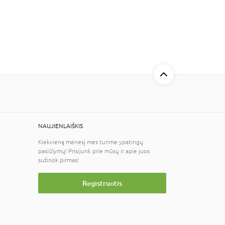
NAUJIENLAIŠKIS
Kiekvieną mėnesį mes turime ypatingų
pasiūlymų! Prisijunk prie mūsų ir apie juos
sužinok pirmas!
Registruotis