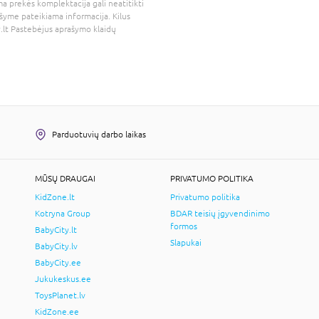
a prekės komplektacija gali neatitikti
šyme pateikiama informacija. Kilus
.lt
Pastebėjus aprašymo klaidų
Parduotuvių darbo laikas
MŪSŲ DRAUGAI
PRIVATUMO POLITIKA
KidZone.lt
Privatumo politika
Kotryna Group
BDAR teisių įgyvendinimo
formos
BabyCity.lt
Slapukai
BabyCity.lv
BabyCity.ee
Jukukeskus.ee
ToysPlanet.lv
KidZone.ee