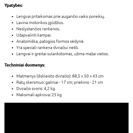
Ypatybės:
Lengvai pritaikomas prie augančio vaiko poreikių.
Lavina motorikos įgūdžius.
Neslystančios rankenos.
Užapvalinti kampai.
Anatomiška, patogios formos sėdynė.
Yra speciali rankena dviračiui nešti.
Lengvai ir greitai sulankstomas, užima mažai vietos.
Techniniai duomenys:
Matmenys (išskleisto dviračio): 88,5 x 50 x 43 cm
Ratų skersmuo: galiniai - 17 cm; priekinis - 21 cm
Dviračio svoris: 4,2 kg
Maksimali apkrova: 25 kg