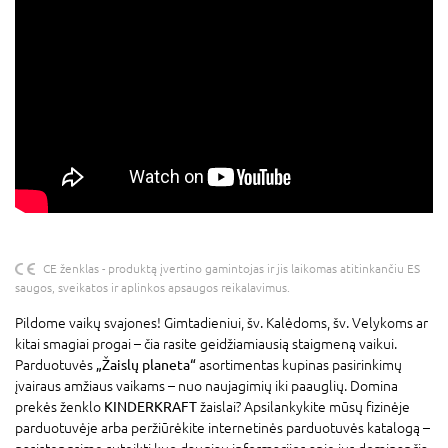
CE ženklas - produktą įvertino gamintojas ir jis laikomas atitinkančiu ES
saugos, sveikatos ir aplinkos apsaugos reikalavimus.
Pildome vaikų svajones! Gimtadieniui, šv. Kalėdoms, šv. Velykoms ar
kitai smagiai progai – čia rasite geidžiamiausią staigmeną vaikui.
Parduotuvės
„Žaislų planeta“
asortimentas kupinas pasirinkimų
įvairaus amžiaus vaikams – nuo naujagimių iki paauglių. Domina
prekės ženklo
KINDERKRAFT
žaislai? Apsilankykite mūsų fizinėje
parduotuvėje arba peržiūrėkite internetinės parduotuvės katalogą –