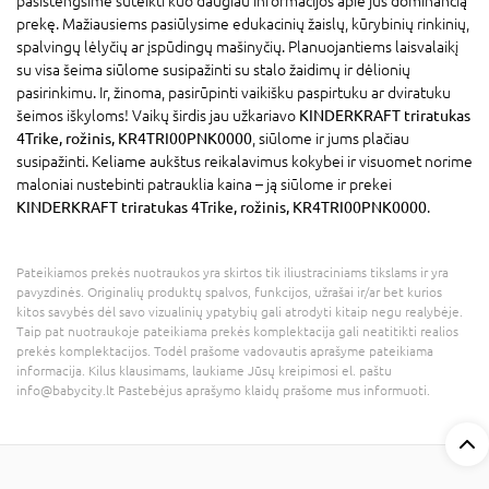
pasistengsime suteikti kuo daugiau informacijos apie jus dominančią
prekę. Mažiausiems pasiūlysime edukacinių žaislų, kūrybinių rinkinių,
spalvingų lėlyčių ar įspūdingų mašinyčių. Planuojantiems laisvalaikį
su visa šeima siūlome susipažinti su stalo žaidimų ir dėlionių
pasirinkimu. Ir, žinoma, pasirūpinti vaikišku paspirtuku ar dviratuku
šeimos iškyloms! Vaikų širdis jau užkariavo
KINDERKRAFT triratukas
4Trike, rožinis, KR4TRI00PNK0000
, siūlome ir jums plačiau
susipažinti. Keliame aukštus reikalavimus kokybei ir visuomet norime
maloniai nustebinti patrauklia kaina – ją siūlome ir prekei
KINDERKRAFT triratukas 4Trike, rožinis, KR4TRI00PNK0000
.
Pateikiamos prekės nuotraukos yra skirtos tik iliustraciniams tikslams ir yra
pavyzdinės. Originalių produktų spalvos, funkcijos, užrašai ir/ar bet kurios
kitos savybės dėl savo vizualinių ypatybių gali atrodyti kitaip negu realybėje.
Taip pat nuotraukoje pateikiama prekės komplektacija gali neatitikti realios
prekės komplektacijos. Todėl prašome vadovautis aprašyme pateikiama
informacija. Kilus klausimams, laukiame Jūsų kreipimosi el. paštu
info@babycity.lt Pastebėjus aprašymo klaidų prašome mus informuoti.