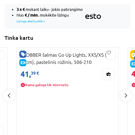
3 x
€
mokant laiku - jokio pabrangimo
€ / mėn.
Nuo
mokėkite lizingu
Lizingo skaičiuoklė >
Tinka kartu
GERA KAINA
GLOBBER šalmas Go Up Lights, XXS/XS (45-
G
51cm), pastelinis rožinis, 506-210
5
E-KAINA
4
41,
39 €
Kaina galioja tik internetu