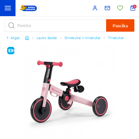
0
Paieška
Atgal
Lauko žaislai
Dviratukai ir triratukai
Triratukai
E-KAINA