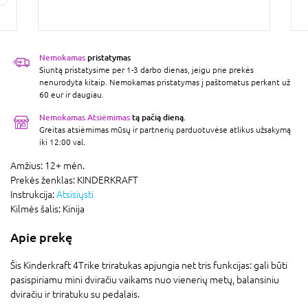
Nemokamas
pristatymas
Siuntą pristatysime per 1-3 darbo dienas, jeigu prie prekės
nenurodyta kitaip. Nemokamas pristatymas į paštomatus perkant už
60 eur ir daugiau.
Nemokamas Atsiėmimas
tą pačią dieną.
Greitas atsiėmimas mūsų ir partnerių parduotuvėse atlikus užsakymą
iki 12:00 val.
Amžius:
12+ mėn.
Prekės ženklas:
KINDERKRAFT
Instrukcija:
Atsisiųsti
Kilmės šalis:
Kinija
Apie prekę
Šis Kinderkraft 4Trike triratukas apjungia net tris funkcijas: gali būti
pasispiriamu mini dviračiu vaikams nuo vienerių metų, balansiniu
dviračiu ir triratuku su pedalais.