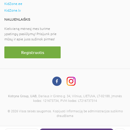
KidZone.ee
KidZone.lv
NAUJIENLAIŠKIS
Kiekvieną mėnesį mes turime
ypatingų pasiūlymų! Prisijunk prie
mūsų ir apie juos sužinok pirmas!
Registruotis
Kotryna Group, UAB
, Dariaus ir Girėno g. 34, Vilnius, LIETUVA, LT-02189, Įmonės
kodas: 121673734, PVM kodas: LT216737314
© 2026 Visos teisės saugomos. Kopijuoti informaciją be administracijos sutikimo
draudžiama