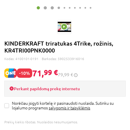
KINDERKRAFT triratukas 4Trike, rožinis,
KR4TRI00PNK0000
Kodas:
4100101-0191
Barkodas:
5902533916016
71,
99 €
-10%
79,99 €
Perkant papildomą prekę internetu
Norėčiau įsigyti kortelę ir pasinaudoti nuolaida. Sutinku su
lojalumo programos
sąlygomis ir taisyklėmis
Prekių kiekis ribotas. Nuolaidos nesumuojamos.