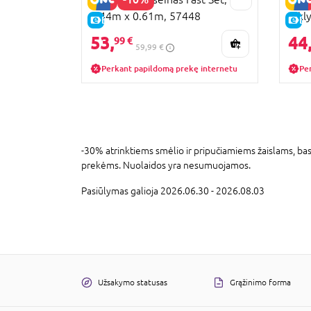
2.44m x 0.61m, 57448
rykl
E-KAINA
E-
2.13
53,
44
99 €
59,99 €
Perkant papildomą prekę internetu
Pe
-30% atrinktiems smėlio ir pripučiamiems žaislams, b
prekėms. Nuolaidos yra nesumuojamos.
Pasiūlymas galioja 2026.06.30 - 2026.08.03
Užsakymo statusas
Grąžinimo forma