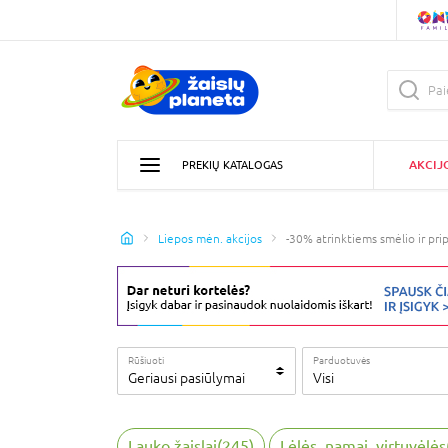
AKCIJ
PREKIŲ KATALOGAS
Liepos mėn. akcijos
-30% atrinktiems smėlio ir pr
Rūšiuoti
Parduotuvės
Geriausi pasiūlymai
Visi
Lauko žaislai
(
245
)
Lėlės, namai, virtuvėlės