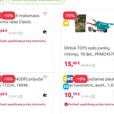
-10%
-70%
MTRAINER mokomasis
kimo ratas Classic
KAINA
IŠPARDAVIMAS
n.-4m.) FSA001
,
64 €
28,49 €
rkant papildomą prekę internetu
DIHUA TOYS sodo įrankių
rinkinys, 18 det., PFA82457
15,
00 €
49,99 €
-10%
-10%
DO AVENGERS pripučiama
BESTWAY pripučiamas plau
is 112cm, 16946
ratas Geometric, asort., 1.
KAINA
E-KAINA
36228
,
10,
69 €
79 €
12,99 €
11,99 €
rkant papildomą prekę internetu
Perkant papildomą prekę intern