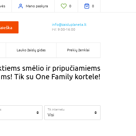
vės
Mano paskyra
0
0
info@zaisluplaneta.lt
aieška
I-V: 9:00-16:00
Lauko žaislų gidas
Prekių ženklai
ktiems smėlio ir pripučiamiems
ams! Tik su One Family kortele!
s
Tik internetu
Visi