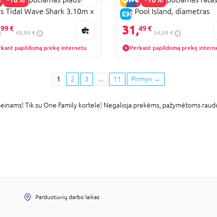
ys Tidal Wave Shark 3.10m x
Art Pool Island, diametras
KAINA
E-KAINA
m, 41124
1.88m, 43264
,
31,
99 €
49 €
49,99 €
34,99 €
rkant papildomą prekę internetu
Perkant papildomą prekę intern
1
2
3
...
11
Pirmyn
→
aseinams! Tik su One Family kortele! Negalioja prekėms, pažymėtoms raud
Parduotuvių darbo laikas