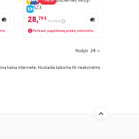
41523
E-KAINA
28,
79 €
31,99 €
etu
Perkant papildomą prekę internetu
Rodyti
24
ona kaina internete. Nuolaida taikoma tik neakcinėms