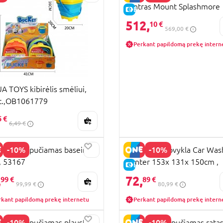
centras Mount Splashmore
PARDAVIMAS
E-KAINA
Mega WaterPark, 53345
512,
10 €
569,00 €
Perkant papildomą prekę intern
A TOYS kibirėlis smėliui,
t.,OB1061779
5 €
6,49 €
-10%
-10%
WAY pripučiamas baseinas
BESTWAY plovykla Car Was
, 53167
Center 153x 131x 150cm ,
KAINA
E-KAINA
93406
,
72,
99 €
89 €
99,99 €
80,99 €
rkant papildomą prekę internetu
Perkant papildomą prekę intern
-10%
-10%
WAY pripučiamas plaustas-
BESTWAY pripučiamas rata