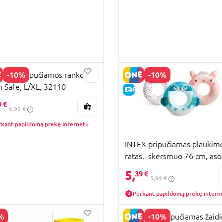
-10%
-10%
WAY pripučiamos rankovės
 Safe, L/XL, 32110
KAINA
E-KAINA
9 €
6,99 €
rkant papildomą prekę internetu
INTEX pripučiamas plaukim
ratas, skersmuo 76 cm, asor
330169977
5,
39 €
5,99 €
Perkant papildomą prekę intern
%
-10%
BESTWAY pripučiamas žaid