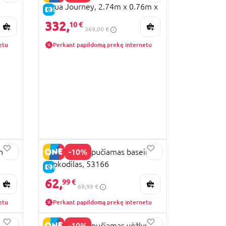
Aqua Journey, 2.74m x 0.76m x
E-KAINA
0.12m, 65349
332,
10 €
369,00 €
etu
Perkant papildomą prekę internetu
-10%
h
BESTWAY pripučiamas baseinas
Krokodilas, 53166
E-KAINA
62,
99 €
69,99 €
etu
Perkant papildomą prekę internetu
-10%
s Pop
BESTWAY pripučiamas vėžlys,