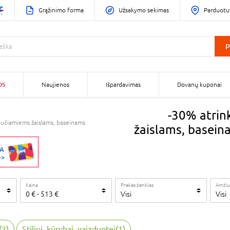
Grąžinimo forma
Užsakymo sekimas
Parduotu
P
OS
Naujienos
Išpardavimas
Dovanų kuponai
-30% atrin
ipučiamiems žaislams, baseinams
žaislams, basein
Kaina
Prekės ženklas
Amžiu
0
€
-
513
€
Visi
Visi
(
2
)
Stiliui, kūrybai, vaizduotei
(
1
)