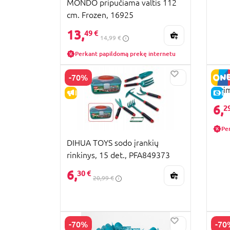
MONDO pripučiama valtis 112
cm. Frozen, 16925
13,
49 €
14,99 €
Perkant papildomą prekę internetu
-70%
BEST
Swim
IŠPARDAVIMAS
E-
6,
2
Pe
DIHUA TOYS sodo įrankių
rinkinys, 15 det., PFA849373
6,
30 €
20,99 €
-70%
-70