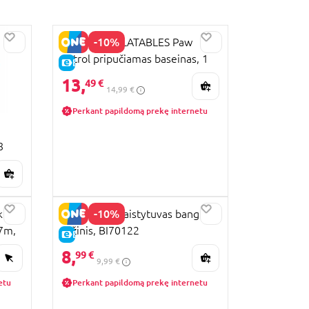
-10%
MONDO INFLATABLES Paw
Patrol pripučiamas baseinas, 1
E-KAINA
m., 16911
13,
49 €
14,99 €
Perkant papildomą prekę internetu
8
-10%
kimo
BIBIO DolBi laistytuvas banginis,
07m,
rožinis, BI70122
E-KAINA
8,
99 €
9,99 €
etu
Perkant papildomą prekę internetu