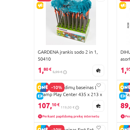
IŠPARDAVIMAS
IŠ
GARDENA įrankis sodo 2 in 1,
DIHU
50410
asor
1,
1,
80 €
9
5,99 €
-10%
BESTWAY žaidimų baseinas Lil'
BEST
Champ Play Center 435 x 213 x
Jūra
E-KAINA
E-
117cm, 53068
107,
89
10 €
119,00 €
Perkant papildomą prekę internetu
Pe
-10%
BESTWAY baseinas Fast Set,
BEST