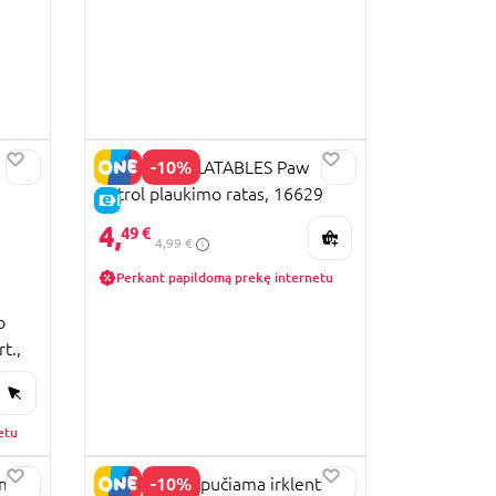
-10%
MONDO INFLATABLES Paw
Patrol plaukimo ratas, 16629
E-KAINA
4,
49 €
4,99 €
Perkant papildomą prekę internetu
o
t.,
etu
-10%
imų
BESTWAY pripučiama irklentė