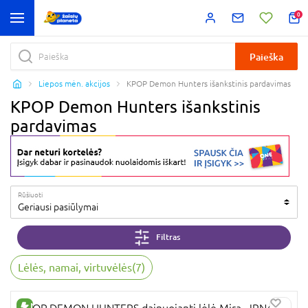
0
Paieška
Liepos mėn. akcijos
KPOP Demon Hunters išankstinis pardavimas
KPOP Demon Hunters išankstinis
pardavimas
Rūšiuoti
Geriausi pasiūlymai
Filtras
Lėlės, namai, virtuvėlės
(
7
)
NAUJA PREKĖ
KPOP DEMON HUNTERS dainuojanti lėlė Mira, JRN41