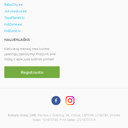
BabyCity.ee
Jukukeskus.ee
ToysPlanet.lv
KidZone.ee
KidZone.lv
NAUJIENLAIŠKIS
Kiekvieną mėnesį mes turime
ypatingų pasiūlymų! Prisijunk prie
mūsų ir apie juos sužinok pirmas!
Registruotis
Kotryna Group, UAB
, Dariaus ir Girėno g. 34, Vilnius, LIETUVA, LT-02189, Įmonės
kodas: 121673734, PVM kodas: LT216737314