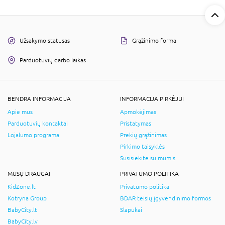
Užsakymo statusas
Grąžinimo forma
Parduotuvių darbo laikas
BENDRA INFORMACIJA
INFORMACIJA PIRKĖJUI
Apie mus
Apmokėjimas
Parduotuvių kontaktai
Pristatymas
Lojalumo programa
Prekių grąžinimas
Pirkimo taisyklės
Susisiekite su mumis
MŪSŲ DRAUGAI
PRIVATUMO POLITIKA
KidZone.lt
Privatumo politika
Kotryna Group
BDAR teisių įgyvendinimo formos
BabyCity.lt
Slapukai
BabyCity.lv