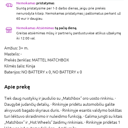
Nemokamas
pristatymas
Siuntą pristatysime per 1-3 darbo dienas, jeigu prie prekės
nenurodyta kitaip. Nemokamas pristatymas į paštomatus perkant už
60 eur ir daugiau.
Nemokamas Atsiėmimas
tą pačią dieną.
Greitas atsiėmimas mūsų ir partnerių parduotuvėse atlikus užsakymą
iki 12:00 val.
Amžius:
3+ m.
Mastelis:
-
Prekės ženklas:
MATTEL MATCHBOX
Kilmės šalis:
Kinija
Baterijos:
NO BATTERY x 0,
NO BATTERY x 0
Apie prekę
Tiek daug nuotykių ir jaudulio su „Matchbox“ oro uosto rinkiniu. ·
Daugybė judančių detalių. · Rinkinyje pridėtu automobiliu galite
akvyvuoti bagažo skyriaus duris. · Rinkinyje esantis valdymo bokštas
turi lėktuvo skraidinimo ir nuleidimo funkciją. · Galima jungti su kitais
„Matchbox“ ir „Hot Wheels“ žaidimų rinkiniais. · Rinkinyje pridėtas 1