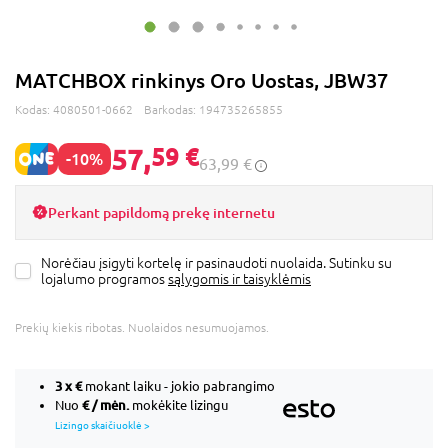
MATCHBOX rinkinys Oro Uostas, JBW37
Kodas:
4080501-0662
Barkodas:
194735265855
57,
59 €
-10%
63,99 €
Perkant papildomą prekę internetu
Norėčiau įsigyti kortelę ir pasinaudoti nuolaida. Sutinku su
lojalumo programos
sąlygomis ir taisyklėmis
Prekių kiekis ribotas. Nuolaidos nesumuojamos.
3 x
€
mokant laiku - jokio pabrangimo
€ / mėn.
Nuo
mokėkite lizingu
Lizingo skaičiuoklė >