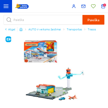
0
Paieška
Atgal
AUTO ir veiksmo žaidimai
Transportas
Trasos
E-KAINA