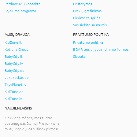
Parduotuvių kontaktai
Pristatymas
Lojalumo programa
Prekių grąžinimas
Pirkimo taisyklės
Susisiekite su mumis
MŪSŲ DRAUGAI
PRIVATUMO POLITIKA
KidZone.lt
Privatumo politika
Kotryna Group
BDAR teisių įgyvendinimo formos
BabyCity.lt
Slapukai
BabyCity.lv
BabyCity.ee
Jukukeskus.ee
ToysPlanet.lv
KidZone.ee
KidZone.lv
NAUJIENLAIŠKIS
Kiekvieną mėnesį mes turime
ypatingų pasiūlymų! Prisijunk prie
mūsų ir apie juos sužinok pirmas!