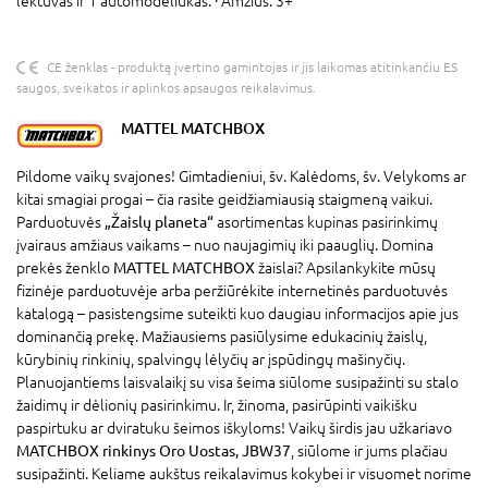
lėktuvas ir 1 automodeliukas. · Amžius: 3+
CE ženklas - produktą įvertino gamintojas ir jis laikomas atitinkančiu ES
saugos, sveikatos ir aplinkos apsaugos reikalavimus.
MATTEL MATCHBOX
Pildome vaikų svajones! Gimtadieniui, šv. Kalėdoms, šv. Velykoms ar
kitai smagiai progai – čia rasite geidžiamiausią staigmeną vaikui.
Parduotuvės
„Žaislų planeta“
asortimentas kupinas pasirinkimų
įvairaus amžiaus vaikams – nuo naujagimių iki paauglių. Domina
prekės ženklo
MATTEL MATCHBOX
žaislai? Apsilankykite mūsų
fizinėje parduotuvėje arba peržiūrėkite internetinės parduotuvės
katalogą – pasistengsime suteikti kuo daugiau informacijos apie jus
dominančią prekę. Mažiausiems pasiūlysime edukacinių žaislų,
kūrybinių rinkinių, spalvingų lėlyčių ar įspūdingų mašinyčių.
Planuojantiems laisvalaikį su visa šeima siūlome susipažinti su stalo
žaidimų ir dėlionių pasirinkimu. Ir, žinoma, pasirūpinti vaikišku
paspirtuku ar dviratuku šeimos iškyloms! Vaikų širdis jau užkariavo
MATCHBOX rinkinys Oro Uostas, JBW37
, siūlome ir jums plačiau
susipažinti. Keliame aukštus reikalavimus kokybei ir visuomet norime