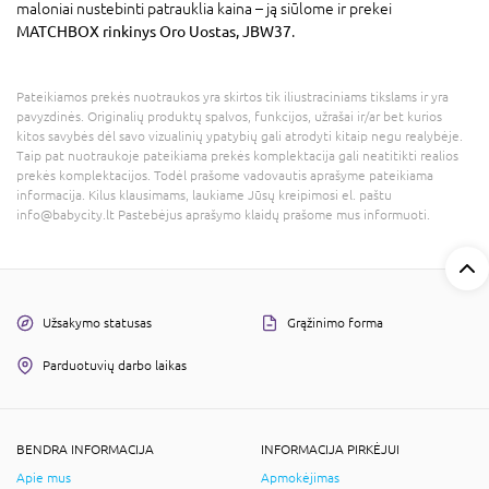
maloniai nustebinti patrauklia kaina – ją siūlome ir prekei
MATCHBOX rinkinys Oro Uostas, JBW37
.
Pateikiamos prekės nuotraukos yra skirtos tik iliustraciniams tikslams ir yra
pavyzdinės. Originalių produktų spalvos, funkcijos, užrašai ir/ar bet kurios
kitos savybės dėl savo vizualinių ypatybių gali atrodyti kitaip negu realybėje.
Taip pat nuotraukoje pateikiama prekės komplektacija gali neatitikti realios
prekės komplektacijos. Todėl prašome vadovautis aprašyme pateikiama
informacija. Kilus klausimams, laukiame Jūsų kreipimosi el. paštu
info@babycity.lt Pastebėjus aprašymo klaidų prašome mus informuoti.
Užsakymo statusas
Grąžinimo forma
Parduotuvių darbo laikas
BENDRA INFORMACIJA
INFORMACIJA PIRKĖJUI
Apie mus
Apmokėjimas