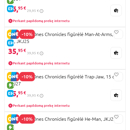
NAUJA PREKĖ
26,
95 €
E-KAINA
29,95 €
Perkant papildomą prekę internetu
-10%
MOTU First Ones Chronicles figūrėlė Man-At-Arms, 15
cm, JKJ25
E-KAINA
35,
95 €
39,95 €
Perkant papildomą prekę internetu
-10%
MOTU First Ones Chronicles figūrėlė Trap-Jaw, 15 cm,
JKJ27
NAUJA PREKĖ
35,
95 €
E-KAINA
39,95 €
Perkant papildomą prekę internetu
-10%
MOTU First Ones Chronicles figūrėlė He-Man, JKJ26
NAUJA PREKĖ