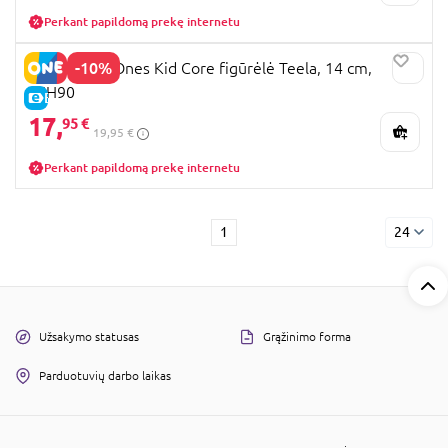
Perkant papildomą prekę internetu
-10%
MOTU First Ones Kid Core figūrėlė Teela, 14 cm,
JKH90
E-KAINA
17,
95 €
19,95 €
Perkant papildomą prekę internetu
1
24
Užsakymo statusas
Grąžinimo forma
Parduotuvių darbo laikas