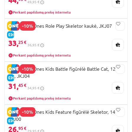
44,
49,95 €
Perkant papildomą prekę internetu
-10%
MOTU First Ones Role Play Skeletor kaukė, JKJ07
E-KAINA
33,
25 €
36,95 €
Perkant papildomą prekę internetu
-10%
MOTU First Ones Kids Battle figūrėlė Battle Cat, 12
cm, JKJ04
E-KAINA
31,
45 €
34,95 €
Perkant papildomą prekę internetu
-10%
MOTU First Ones Kids Feature figūrėlė Skeletor, 14 cm,
JKJ00
E-KAINA
26,
95 €
29,95 €