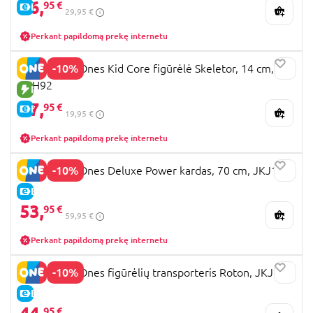
26,
95 €
E-KAINA
29,95 €
Perkant papildomą prekę internetu
-10%
MOTU First Ones Kid Core figūrėlė Skeletor, 14 cm,
JKH92
NAUJA PREKĖ
17,
95 €
E-KAINA
19,95 €
Perkant papildomą prekę internetu
-10%
MOTU First Ones Deluxe Power kardas, 70 cm, JKJ17
E-KAINA
53,
95 €
59,95 €
Perkant papildomą prekę internetu
-10%
MOTU First Ones figūrėlių transporteris Roton, JKJ05
E-KAINA
95 €