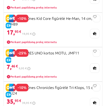
Perkant papildomą prekę internetu
-10%
MOTU First Ones Kid Core figūrėlė He-Man, 14 cm,
JKH89
E-KAINA
17,
95 €
19,95 €
Perkant papildomą prekę internetu
-25%
MATTEL GAMES UNO kortos MOTU, JMF11
E-KAINA
7,
46 €
9,95 €
Perkant papildomą prekę internetu
-10%
MOTU First Ones Chronicles figūrėlė Tri-Klops, 15 cm,
JKJ24
E-KAINA
35,
95 €
39,95 €