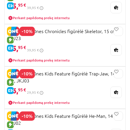
35,
95 €
E-KAINA
39,95 €
Perkant papildomą prekę internetu
-10%
MOTU First Ones Chronicles figūrėlė Skeletor, 15 cm,
JKJ23
NAUJA PREKĖ
35,
95 €
E-KAINA
39,95 €
Perkant papildomą prekę internetu
-10%
MOTU First Ones Kids Feature figūrėlė Trap-Jaw, 14
cm, JKJ03
NAUJA PREKĖ
26,
95 €
E-KAINA
29,95 €
Perkant papildomą prekę internetu
-10%
MOTU First Ones Kids Feature figūrėlė He-Man, 14 cm,
JKJ02
NAUJA PREKĖ