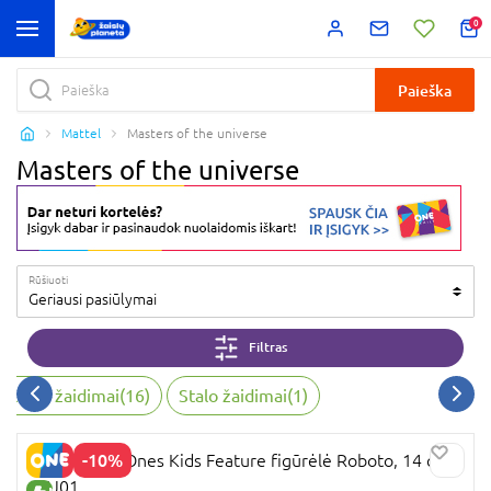
0
Paieška
Mattel
Masters of the universe
Masters of the universe
Rūšiuoti
Geriausi pasiūlymai
Filtras
eiksmo žaidimai
(
16
)
Stalo žaidimai
(
1
)
-10%
MOTU First Ones Kids Feature figūrėlė Roboto, 14 cm,
JKJ01