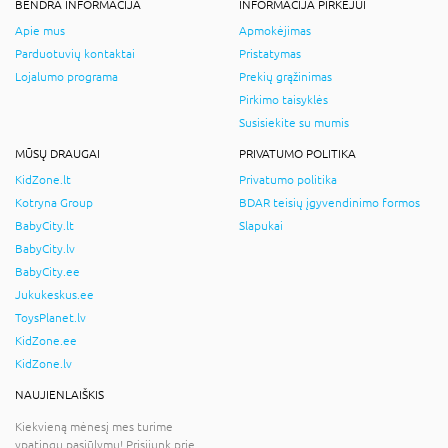
BENDRA INFORMACIJA
INFORMACIJA PIRKĖJUI
Apie mus
Apmokėjimas
Parduotuvių kontaktai
Pristatymas
Lojalumo programa
Prekių grąžinimas
Pirkimo taisyklės
Susisiekite su mumis
MŪSŲ DRAUGAI
PRIVATUMO POLITIKA
KidZone.lt
Privatumo politika
Kotryna Group
BDAR teisių įgyvendinimo formos
BabyCity.lt
Slapukai
BabyCity.lv
BabyCity.ee
Jukukeskus.ee
ToysPlanet.lv
KidZone.ee
KidZone.lv
NAUJIENLAIŠKIS
Kiekvieną mėnesį mes turime
ypatingų pasiūlymų! Prisijunk prie