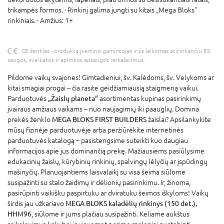
trikampės formos. · Rinkinį galima jungti su kitais „Mega Bloks“
rinkiniais. · Amžius: 1+
CE ženklas - produktą įvertino gamintojas ir jis laikomas atitinkančiu ES
saugos, sveikatos ir aplinkos apsaugos reikalavimus.
Pildome vaikų svajones! Gimtadieniui, šv. Kalėdoms, šv. Velykoms ar
kitai smagiai progai – čia rasite geidžiamiausią staigmeną vaikui.
Parduotuvės
„Žaislų planeta“
asortimentas kupinas pasirinkimų
įvairaus amžiaus vaikams – nuo naujagimių iki paauglių. Domina
prekės ženklo
MEGA BLOKS FIRST BUILDERS
žaislai? Apsilankykite
mūsų fizinėje parduotuvėje arba peržiūrėkite internetinės
parduotuvės katalogą – pasistengsime suteikti kuo daugiau
informacijos apie jus dominančią prekę. Mažiausiems pasiūlysime
edukacinių žaislų, kūrybinių rinkinių, spalvingų lėlyčių ar įspūdingų
mašinyčių. Planuojantiems laisvalaikį su visa šeima siūlome
susipažinti su stalo žaidimų ir dėlionių pasirinkimu. Ir, žinoma,
pasirūpinti vaikišku paspirtuku ar dviratuku šeimos iškyloms! Vaikų
širdis jau užkariavo
MEGA BLOKS kaladėlių rinkinys (150 det.),
HHM96
, siūlome ir jums plačiau susipažinti. Keliame aukštus