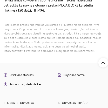
reikalavimus kokybei ir visuomet norime maloniai nustebinti
patrauklia kaina – ją siūlome ir prekei
MEGA BLOKS kaladėlių
rinkinys (150 det.), HHM96
.
Pateikiamos prekės nuotraukos yra skirtos tik iliustraciniams tikslams ir yra
pavyzdinės. Originalių produktų spalvos, funkcijos, užrašai ir/ar bet kurios
kitos savybės dėl savo vizualinių ypatybių gali atrodyti kitaip negu realybėje.
Taip pat nuotraukoje pateikiama prekės komplektacija gali neatitikti realios
prekės komplektacijos. Todėl prašome vadovautis aprašyme pateikiama
informacija. Kilus klausimams, laukiame Jūsų kreipimosi el. paštu
info@babycity.lt Pastebėjus aprašymo klaidų prašome mus informuoti.
Užsakymo statusas
Grąžinimo forma
Parduotuvių darbo laikas
BENDRA INFORMACIJA
INFORMACIJA PIRKĖJUI