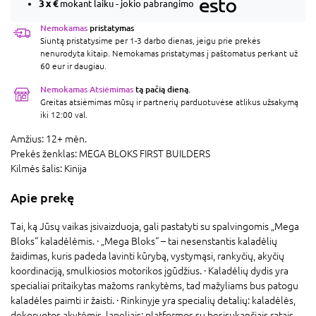
3 x
€
mokant laiku - jokio pabrangimo
Nemokamas
pristatymas
Siuntą pristatysime per 1-3 darbo dienas, jeigu prie prekės
nenurodyta kitaip. Nemokamas pristatymas į paštomatus perkant už
60 eur ir daugiau.
Nemokamas Atsiėmimas
tą pačią dieną.
Greitas atsiėmimas mūsų ir partnerių parduotuvėse atlikus užsakymą
iki 12:00 val.
Amžius:
12+ mėn.
Prekės ženklas:
MEGA BLOKS FIRST BUILDERS
Kilmės šalis:
Kinija
Apie prekę
Tai, ką Jūsų vaikas įsivaizduoja, gali pastatyti su spalvingomis „Mega
Bloks“ kaladėlėmis. · „Mega Bloks“ – tai nesenstantis kaladėlių
žaidimas, kuris padeda lavinti kūrybą, vystymąsi, rankyčių, akyčių
koordinaciją, smulkiosios motorikos įgūdžius. · Kaladėlių dydis yra
specialiai pritaikytas mažoms rankytėms, tad mažyliams bus patogu
kaladėles paimti ir žaisti. · Rinkinyje yra specialių detalių: kaladėlės,
dekoruotos akytėmis, lapeliais; platformos su besisukančiais ratais,