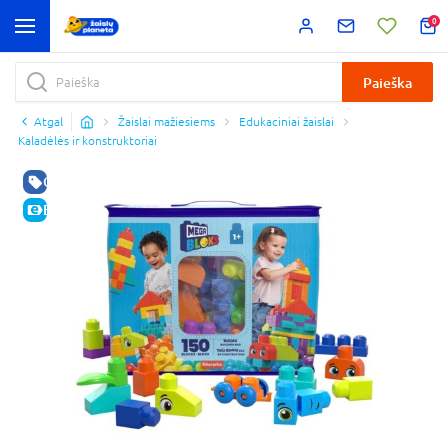
0
Paieška
Atgal
Žaislai mažiesiems
Edukaciniai žaislai
Kaladėlės ir konstruktoriai
GERA KAINA
E-KAINA