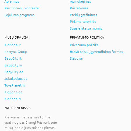
Apie mus
Apmokėjimas
Parduotuvių kontaktai
Pristatymas
Lojalumo programa
Prekių grąžinimas
Pirkimo taisyklės
Susisiekite su mumis
MŪSŲ DRAUGAI
PRIVATUMO POLITIKA
KidZone.lt
Privatumo politika
Kotryna Group
BDAR teisių įgyvendinimo formos
BabyCity.lt
Slapukai
BabyCity.lv
BabyCity.ee
Jukukeskus.ee
ToysPlanet.lv
KidZone.ee
KidZone.lv
NAUJIENLAIŠKIS
Kiekvieną mėnesį mes turime
ypatingų pasiūlymų! Prisijunk prie
mūsų ir apie juos sužinok pirmas!