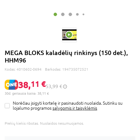
MEGA BLOKS kaladėlių rinkinys (150 det.),
HHM96
Kodas:
4010602-0694
Barkodas:
194735072521
38,
11 €
53,99 €
30d. geriausia kaina: 38,11 €
Norėčiau įsigyti kortelę ir pasinaudoti nuolaida. Sutinku su
lojalumo programos
sąlygomis ir taisyklėmis
Prekių kiekis ribotas. Nuolaidos nesumuojamos.