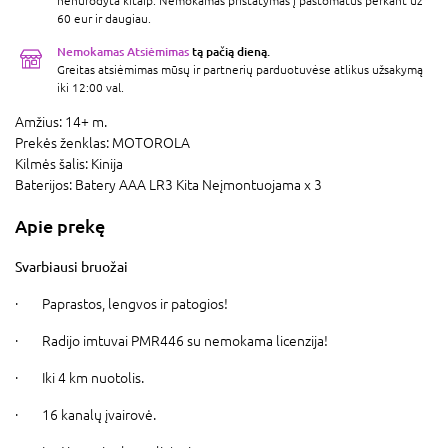
nenurodyta kitaip. Nemokamas pristatymas į paštomatus perkant už
60 eur ir daugiau.
Nemokamas Atsiėmimas
tą pačią dieną.
Greitas atsiėmimas mūsų ir partnerių parduotuvėse atlikus užsakymą
iki 12:00 val.
Amžius:
14+ m.
Prekės ženklas:
MOTOROLA
Kilmės šalis:
Kinija
Baterijos:
Batery AAA LR3 Kita Neįmontuojama x 3
Apie prekę
Svarbiausi bruožai
·
Paprastos, lengvos ir patogios!
·
Radijo imtuvai PMR446 su nemokama licenzija!
·
Iki 4 km nuotolis.
·
16 kanalų įvairovė.