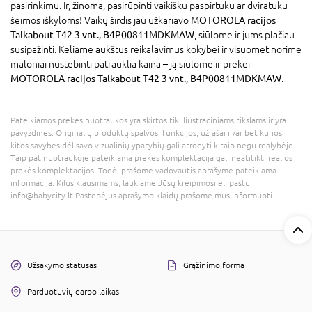
pasirinkimu. Ir, žinoma, pasirūpinti vaikišku paspirtuku ar dviratuku
šeimos iškyloms! Vaikų širdis jau užkariavo
MOTOROLA racijos
Talkabout T42 3 vnt., B4P00811MDKMAW
, siūlome ir jums plačiau
susipažinti. Keliame aukštus reikalavimus kokybei ir visuomet norime
maloniai nustebinti patrauklia kaina – ją siūlome ir prekei
MOTOROLA racijos Talkabout T42 3 vnt., B4P00811MDKMAW
.
Pateikiamos prekės nuotraukos yra skirtos tik iliustraciniams tikslams ir yra
pavyzdinės. Originalių produktų spalvos, funkcijos, užrašai ir/ar bet kurios
kitos savybės dėl savo vizualinių ypatybių gali atrodyti kitaip negu realybėje.
Taip pat nuotraukoje pateikiama prekės komplektacija gali neatitikti realios
prekės komplektacijos. Todėl prašome vadovautis aprašyme pateikiama
informacija. Kilus klausimams, laukiame Jūsų kreipimosi el. paštu
info@babycity.lt Pastebėjus aprašymo klaidų prašome mus informuoti.
Užsakymo statusas
Grąžinimo forma
Parduotuvių darbo laikas