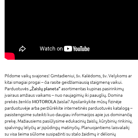
Pildome vaikų svajones! Gimtadieniui, šv. Kalėdoms, šv. Velykoms ar
kitai smagiai progai – čia rasite geidžiamiausią staigmeną vaikui.
Parduotuvės
„Žaislų planeta“
asortimentas kupinas pasirinkimų
įvairaus amžiaus vaikams – nuo naujagimių iki paauglių. Domina
prekės ženklo
MOTOROLA
žaislai? Apsilankykite mūsų fizinėje
parduotuvėje arba peržiūrėkite internetinės parduotuvės katalogą –
pasistengsime suteikti kuo daugiau informacijos apie jus dominančią
prekę. Mažiausiems pasiūlysime edukacinių žaislų, kūrybinių rinkinių,
spalvingų lėlyčių ar įspūdingų mašinyčių. Planuojantiems laisvalaikį
su visa šeima siūlome susipažinti su stalo žaidimų ir dėlionių