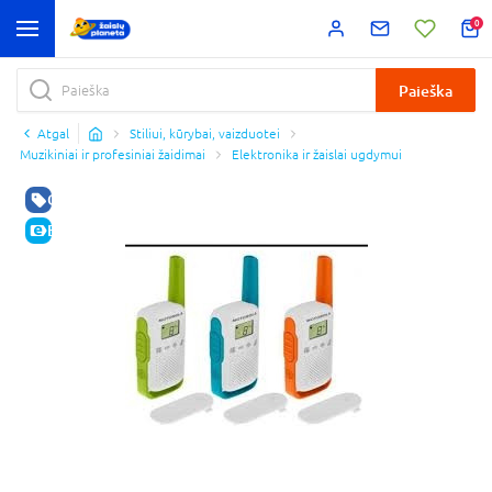
0
Paieška
Atgal
Stiliui, kūrybai, vaizduotei
Muzikiniai ir profesiniai žaidimai
Elektronika ir žaislai ugdymui
GERA KAINA
E-KAINA