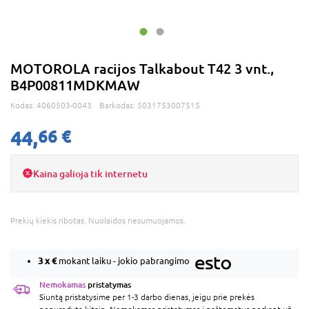
MOTOROLA racijos Talkabout T42 3 vnt.,
B4P00811MDKMAW
Kodas:
4060503-0043
Barkodas:
5031753007515
44,
66 €
Kaina galioja tik internetu
Prekių kiekis ribotas. Nuolaidos nesumuojamos.
3 x
€
mokant laiku - jokio pabrangimo
Nemokamas
pristatymas
Siuntą pristatysime per 1-3 darbo dienas, jeigu prie prekės