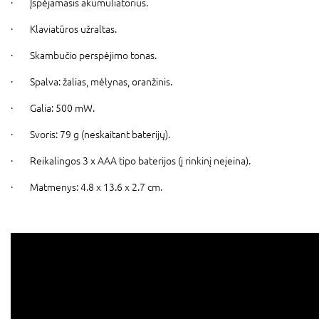
·
Įspėjamasis akumuliatorius.
·
Klaviatūros užraltas.
·
Skambučio perspėjimo tonas.
·
Spalva: žalias, mėlynas, oranžinis.
·
Galia: 500 mW.
·
Svoris: 79 g (neskaitant baterijų).
·
Reikalingos 3 x AAA tipo baterijos (į rinkinį neįeina).
·
Matmenys: 4.8 x 13.6 x 2.7 cm.