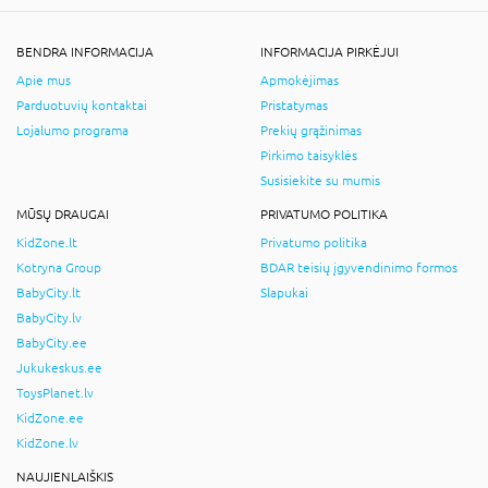
BENDRA INFORMACIJA
INFORMACIJA PIRKĖJUI
Apie mus
Apmokėjimas
Parduotuvių kontaktai
Pristatymas
Lojalumo programa
Prekių grąžinimas
Pirkimo taisyklės
Susisiekite su mumis
MŪSŲ DRAUGAI
PRIVATUMO POLITIKA
KidZone.lt
Privatumo politika
Kotryna Group
BDAR teisių įgyvendinimo formos
BabyCity.lt
Slapukai
BabyCity.lv
BabyCity.ee
Jukukeskus.ee
ToysPlanet.lv
KidZone.ee
KidZone.lv
NAUJIENLAIŠKIS