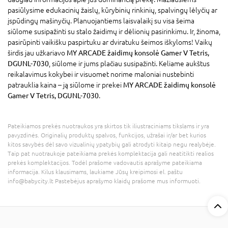
pasiūlysime edukacinių žaislų, kūrybinių rinkinių, spalvingų lėlyčių ar
įspūdingų mašinyčių. Planuojantiems laisvalaikį su visa šeima
siūlome susipažinti su stalo žaidimų ir dėlionių pasirinkimu. Ir, žinoma,
pasirūpinti vaikišku paspirtuku ar dviratuku šeimos iškyloms! Vaikų
širdis jau užkariavo
MY ARCADE žaidimų konsolė Gamer V Tetris,
DGUNL-7030
, siūlome ir jums plačiau susipažinti. Keliame aukštus
reikalavimus kokybei ir visuomet norime maloniai nustebinti
patrauklia kaina – ją siūlome ir prekei
MY ARCADE žaidimų konsolė
Gamer V Tetris, DGUNL-7030
.
Pateikiamos prekės nuotraukos yra skirtos tik iliustraciniams tikslams ir yra
pavyzdinės. Originalių produktų spalvos, funkcijos, užrašai ir/ar bet kurios
kitos savybės dėl savo vizualinių ypatybių gali atrodyti kitaip negu realybėje.
Taip pat nuotraukoje pateikiama prekės komplektacija gali neatitikti realios
prekės komplektacijos. Todėl prašome vadovautis aprašyme pateikiama
informacija. Kilus klausimams, laukiame Jūsų kreipimosi el. paštu
info@babycity.lt Pastebėjus aprašymo klaidų prašome mus informuoti.