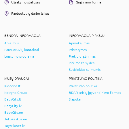
Užsakymo statusas
Grąžinimo forma
Parduotuvių darbo laikas
BENDRA INFORMACIJA
INFORMACIJA PIRKĖJUI
Apie mus
Apmokėjimas
Parduotuvių kontaktai
Pristatymas
Lojalumo programa
Prekių grąžinimas
Pirkimo taisyklės
Susisiekite su mumis
MŪSŲ DRAUGAI
PRIVATUMO POLITIKA
KidZone.lt
Privatumo politika
Kotryna Group
BDAR teisių įgyvendinimo formos
BabyCity.lt
Slapukai
BabyCity.lv
BabyCity.ee
Jukukeskus.ee
ToysPlanet.lv