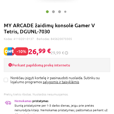
MY ARCADE žaidimų konsolė Gamer V
Tetris, DGUNL-7030
Kodas:
4110201-0137
Barkodas:
845620070305
26,
99 €
-10%
29,99 €
Perkant papildomą prekę internetu
Norėčiau įsigyti kortelę ir pasinaudoti nuolaida. Sutinku su
lojalumo programos
sąlygomis ir taisyklėmis
Prekių kiekis ribotas. Nuolaidos nesumuojamos.
Nemokamas
pristatymas
Siuntą pristatysime per 1-3 darbo dienas, jeigu prie prekės
nenurodyta kitaip. Nemokamas pristatymas į paštomatus perkant už