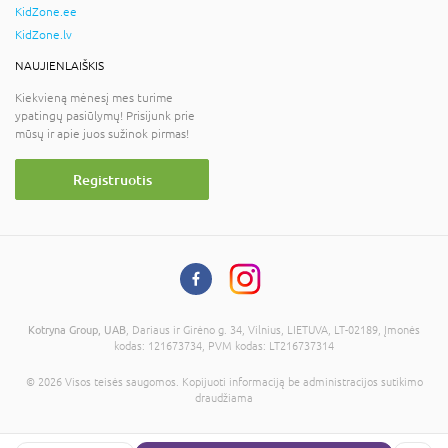
KidZone.ee
KidZone.lv
NAUJIENLAIŠKIS
Kiekvieną mėnesį mes turime
ypatingų pasiūlymų! Prisijunk prie
mūsų ir apie juos sužinok pirmas!
Registruotis
Kotryna Group, UAB
, Dariaus ir Girėno g. 34, Vilnius, LIETUVA, LT-02189, Įmonės
kodas: 121673734, PVM kodas: LT216737314
© 2026 Visos teisės saugomos. Kopijuoti informaciją be administracijos sutikimo
draudžiama