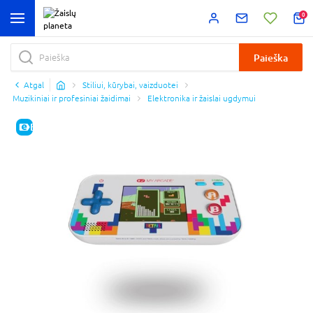
0
Paieška
Atgal
Stiliui, kūrybai, vaizduotei
Muzikiniai ir profesiniai žaidimai
Elektronika ir žaislai ugdymui
E-KAINA