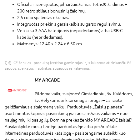
Oficialiai licencijuotas, pilnai žaidžiamas Tetris® žaidimas +
200 retro stiliaus bonusinių žaidimų.
2,5 colio spalvotas ekranas.
Integruotas priekinis garsiakalbis su garso reguliavimu.
Veikia su 3 AAA baterijomis (nepridedamos) arba USB-C
kabeliu (nepridedamas).
Matmenys: 12.40 x 2.24 x 6.50 cm.
CE ženklas - produktą įvertino gamintojas ir jis laikomas atitinkančiu ES
saugos, sveikatos ir aplinkos apsaugos reikalavimus.
MY ARCADE
Pildome vaikų svajones! Gimtadieniui, šv. Kalėdoms,
šv. Velykoms ar kitai smagiai progai – čia rasite
geidžiamiausią staigmeną vaikui. Parduotuvės
„Žaislų planeta“
asortimentas kupinas pasirinkimų įvairaus amžiaus vaikams – nuo
naujagimių iki paauglių. Domina prekės ženklo
MY ARCADE
žaislai?
Apsilankykite mūsų fizinėje parduotuvėje arba peržiūrėkite
internetinės parduotuvės katalogą – pasistengsime suteikti kuo
daugiau informacijos apie jus dominančią prekę. Mažiausiems