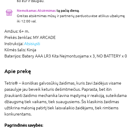
60 eur ir daugiau.
Nemokamas Atsiėmimas
tą pačią dieną.
Greitas atsiėmimas mūsų ir partnerių parduotuvėse atlikus užsakymą
iki 12:00 val.
Amžius:
6+ m.
Prekės ženklas:
MY ARCADE
Instrukcija:
Atsisiųsti
Kilmės šalis:
Kinija
Baterijos:
Batery AAA LR3 Kita Neįmontuojama x 3,
NO BATTERY x 0
Apie prekę
Tetris® – ikoniškas galvosūkių žaidimas, kuris žavi žaidėjus visame
pasaulyje jau beveik keturis dešimtmečius. Paprasta, bet itin
įtraukianti žaidimo mechanika lavina mąstymą ir reakciją, suteikdama
džiaugsmą tiek vaikams, tiek suaugusiems. Šis klasikinis žaidimas
užtikrina malonią patirtį tiek laisvalaikio žaidėjams, tiek rimtiems
konkurentams.
Pagrindinės savybės: