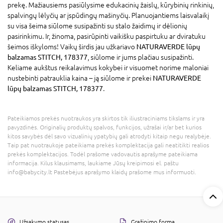
prekę. Mažiausiems pasiūlysime edukacinių žaislų, kūrybinių rinkinių,
spalvingų lėlyčių ar įspūdingų mašinyčių. Planuojantiems laisvalaikį
su visa šeima siūlome susipažinti su stalo žaidimų ir dėlionių
pasirinkimu. Ir, žinoma, pasirūpinti vaikišku paspirtuku ar dviratuku
šeimos iškyloms! Vaikų širdis jau užkariavo
NATURAVERDE lūpų
balzamas STITCH, 178377
, siūlome ir jums plačiau susipažinti.
Keliame aukštus reikalavimus kokybei ir visuomet norime maloniai
nustebinti patrauklia kaina – ją siūlome ir prekei
NATURAVERDE
lūpų balzamas STITCH, 178377
.
Pateikiamos prekės nuotraukos yra skirtos tik iliustraciniams tikslams ir yra
pavyzdinės. Originalių produktų spalvos, funkcijos, užrašai ir/ar bet kurios
kitos savybės dėl savo vizualinių ypatybių gali atrodyti kitaip negu realybėje.
Taip pat nuotraukoje pateikiama prekės komplektacija gali neatitikti realios
prekės komplektacijos. Todėl prašome vadovautis aprašyme pateikiama
informacija. Kilus klausimams, laukiame Jūsų kreipimosi el. paštu
info@babycity.lt Pastebėjus aprašymo klaidų prašome mus informuoti.
Užsakymo statusas
Grąžinimo forma