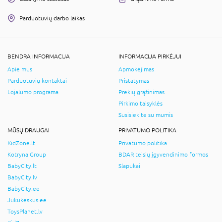
Parduotuvių darbo laikas
BENDRA INFORMACIJA
INFORMACIJA PIRKĖJUI
Apie mus
Apmokėjimas
Parduotuvių kontaktai
Pristatymas
Lojalumo programa
Prekių grąžinimas
Pirkimo taisyklės
Susisiekite su mumis
MŪSŲ DRAUGAI
PRIVATUMO POLITIKA
KidZone.lt
Privatumo politika
Kotryna Group
BDAR teisių įgyvendinimo formos
BabyCity.lt
Slapukai
BabyCity.lv
BabyCity.ee
Jukukeskus.ee
ToysPlanet.lv