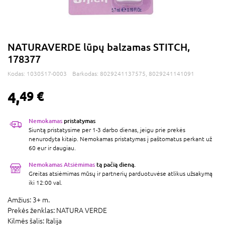
NATURAVERDE lūpų balzamas STITCH,
178377
Kodas:
1030517-0003
Barkodas:
8029241137575, 8029241141091
4,
49 €
Nemokamas
pristatymas
Siuntą pristatysime per 1-3 darbo dienas, jeigu prie prekės
nenurodyta kitaip. Nemokamas pristatymas į paštomatus perkant už
60 eur ir daugiau.
Nemokamas Atsiėmimas
tą pačią dieną.
Greitas atsiėmimas mūsų ir partnerių parduotuvėse atlikus užsakymą
iki 12:00 val.
Amžius:
3+ m.
Prekės ženklas:
NATURA VERDE
Kilmės šalis:
Italija