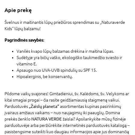
Apie prekę
Švelnus ir maitinantis lūpų priežiūros sprendimas su „Naturaverde
Kids“ lūpų balzamu!
Pagrindinės savybės:
Vanilės kvapo lūpų balzamas drėkina ir maitina lūpas.
Sudėtyje yra bičių vaško, ekologiško taukmedžio sviesto ir
vitamino E.
Apsaugo nuo UVA-UVB spindulių su SPF 15.
Hipoalerginis, be konservantų.
Pildome vaikų svajones! Gimtadieniui, šv. Kalėdoms, šv. Velykoms ar
kitai smagiai progai – čia rasite geidžiamiausią staigmeną vaikui.
Parduotuvės
„Žaislų planeta“
asortimentas kupinas pasirinkimų
įvairaus amžiaus vaikams – nuo naujagimių iki paauglių. Domina
prekės ženklo
NATURA VERDE
žaislai? Apsilankykite mūsų fizinėje
parduotuvėje arba peržiūrėkite internetinės parduotuvės katalogą –
pasistengsime suteikti kuo daugiau informacijos apie jus dominančią