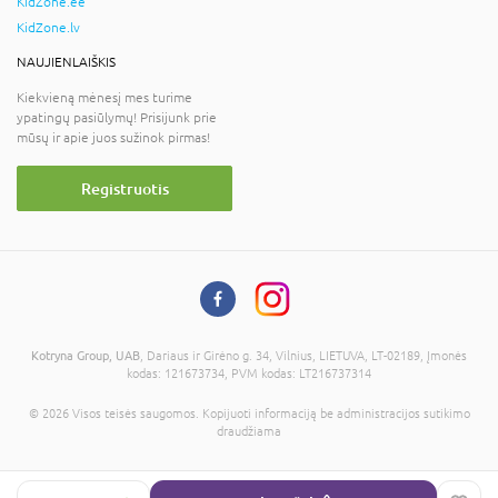
KidZone.ee
KidZone.lv
NAUJIENLAIŠKIS
Kiekvieną mėnesį mes turime
ypatingų pasiūlymų! Prisijunk prie
mūsų ir apie juos sužinok pirmas!
Registruotis
Kotryna Group, UAB
, Dariaus ir Girėno g. 34, Vilnius, LIETUVA, LT-02189, Įmonės
kodas: 121673734, PVM kodas: LT216737314
© 2026 Visos teisės saugomos. Kopijuoti informaciją be administracijos sutikimo
draudžiama