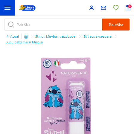
0
Paieška
Atgal
Stiliui, kūrybai, vaizduotei
Stiliaus aksesuarai
Lūpų balzamai ir blizgiai