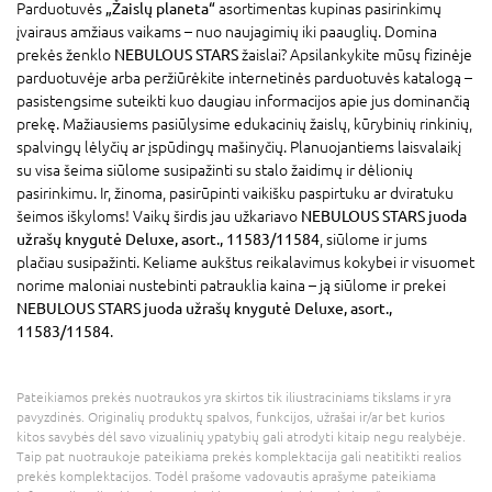
Parduotuvės
„Žaislų planeta“
asortimentas kupinas pasirinkimų
įvairaus amžiaus vaikams – nuo naujagimių iki paauglių. Domina
prekės ženklo
NEBULOUS STARS
žaislai? Apsilankykite mūsų fizinėje
parduotuvėje arba peržiūrėkite internetinės parduotuvės katalogą –
pasistengsime suteikti kuo daugiau informacijos apie jus dominančią
prekę. Mažiausiems pasiūlysime edukacinių žaislų, kūrybinių rinkinių,
spalvingų lėlyčių ar įspūdingų mašinyčių. Planuojantiems laisvalaikį
su visa šeima siūlome susipažinti su stalo žaidimų ir dėlionių
pasirinkimu. Ir, žinoma, pasirūpinti vaikišku paspirtuku ar dviratuku
šeimos iškyloms! Vaikų širdis jau užkariavo
NEBULOUS STARS juoda
užrašų knygutė Deluxe, asort., 11583/11584
, siūlome ir jums
plačiau susipažinti. Keliame aukštus reikalavimus kokybei ir visuomet
norime maloniai nustebinti patrauklia kaina – ją siūlome ir prekei
NEBULOUS STARS juoda užrašų knygutė Deluxe, asort.,
11583/11584
.
Pateikiamos prekės nuotraukos yra skirtos tik iliustraciniams tikslams ir yra
pavyzdinės. Originalių produktų spalvos, funkcijos, užrašai ir/ar bet kurios
kitos savybės dėl savo vizualinių ypatybių gali atrodyti kitaip negu realybėje.
Taip pat nuotraukoje pateikiama prekės komplektacija gali neatitikti realios
prekės komplektacijos. Todėl prašome vadovautis aprašyme pateikiama