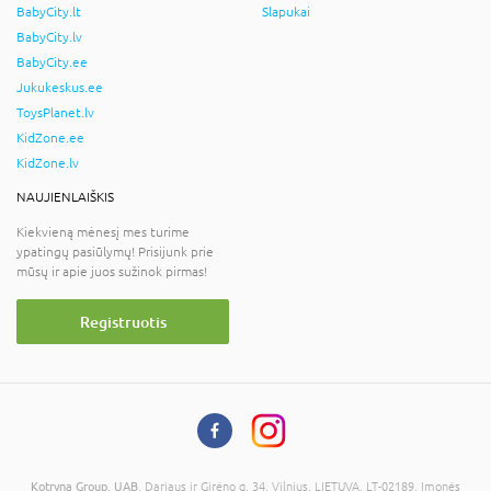
BabyCity.lt
Slapukai
BabyCity.lv
BabyCity.ee
Jukukeskus.ee
ToysPlanet.lv
KidZone.ee
KidZone.lv
NAUJIENLAIŠKIS
Kiekvieną mėnesį mes turime
ypatingų pasiūlymų! Prisijunk prie
mūsų ir apie juos sužinok pirmas!
Registruotis
Kotryna Group, UAB
, Dariaus ir Girėno g. 34, Vilnius, LIETUVA, LT-02189, Įmonės