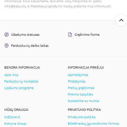
informacija. Kilus klausimams, laukiame Jūsų kreipimosi el. paštu
info@babycity.lt Pastebėjus aprašymo klaidų prašome mus informuoti.
Užsakymo statusas
Grąžinimo forma
Parduotuvių darbo laikas
BENDRA INFORMACIJA
INFORMACIJA PIRKĖJUI
Apie mus
Apmokėjimas
Parduotuvių kontaktai
Pristatymas
Lojalumo programa
Prekių grąžinimas
Pirkimo taisyklės
Susisiekite su mumis
MŪSŲ DRAUGAI
PRIVATUMO POLITIKA
KidZone.lt
Privatumo politika
Kotryna Group
BDAR teisių įgyvendinimo formos