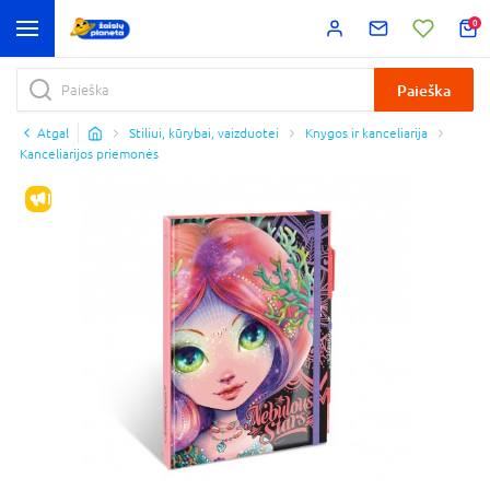
0
Paieška
Atgal
Stiliui, kūrybai, vaizduotei
Knygos ir kanceliarija
Kanceliarijos priemonės
IŠPARDAVIMAS