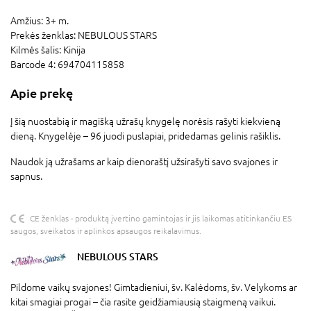
Amžius:
3+ m.
Prekės ženklas:
NEBULOUS STARS
Kilmės šalis:
Kinija
Barcode 4:
694704115858
Apie prekę
Į šią nuostabią ir magišką užrašų knygelę norėsis rašyti kiekvieną
dieną. Knygelėje – 96 juodi puslapiai, pridedamas gelinis rašiklis.
Naudok ją užrašams ar kaip dienoraštį užsirašyti savo svajones ir
sapnus.
CE ženklas - produktą įvertino gamintojas ir jis laikomas atitinkančiu ES
saugos, sveikatos ir aplinkos apsaugos reikalavimus.
NEBULOUS STARS
Pildome vaikų svajones! Gimtadieniui, šv. Kalėdoms, šv. Velykoms ar
kitai smagiai progai – čia rasite geidžiamiausią staigmeną vaikui.