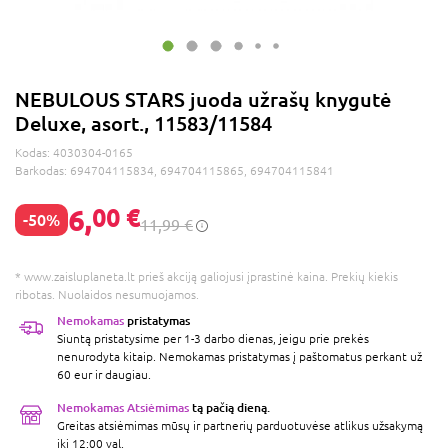
NEBULOUS STARS juoda užrašų knygutė
Deluxe, asort., 11583/11584
Kodas:
4030304-0165
Barkodas:
694704115834, 694704115865, 694704115841
6,
00 €
-50%
11,99 €
* www.zaisluplaneta.lt prieš akciją galiojusi įprastinė kaina. Prekių kiekis
ribotas. Nuolaidos nesumuojamos.
Nemokamas
pristatymas
Siuntą pristatysime per 1-3 darbo dienas, jeigu prie prekės
nenurodyta kitaip. Nemokamas pristatymas į paštomatus perkant už
60 eur ir daugiau.
Nemokamas Atsiėmimas
tą pačią dieną.
Greitas atsiėmimas mūsų ir partnerių parduotuvėse atlikus užsakymą
iki 12:00 val.