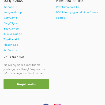
MŪSŲ DRAUGAI
PRIVATUMO POLITIKA
KidZone.lt
Privatumo politika
Kotryna Group
BDAR teisių įgyvendinimo formos
BabyCity.lt
Slapukai
BabyCity.lv
BabyCity.ee
Jukukeskus.ee
ToysPlanet.lv
KidZone.ee
KidZone.lv
NAUJIENLAIŠKIS
Kiekvieną mėnesį mes turime
ypatingų pasiūlymų! Prisijunk prie
mūsų ir apie juos sužinok pirmas!
Registruotis