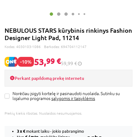
NEBULOUS STARS kūrybinis rinkinys Fashion
Designer Light Pad, 11214
Kodas:
4030103-1086
Barkodas:
694704112147
53,
99 €
-10%
59,99 €
Perkant papildomą prekę internetu
Norėčiau įsigyti kortelę ir pasinaudoti nuolaida. Sutinku su
lojalumo programos
sąlygomis ir taisyklėmis
Prekių kiekis ribotas. Nuolaidos nesumuojamos.
3 x
€
mokant laiku - jokio pabrangimo
€ / mėn.