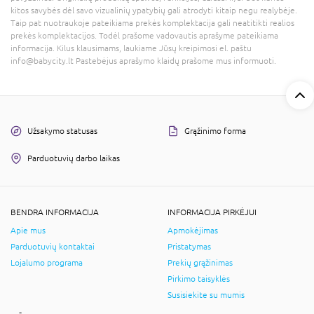
kitos savybės dėl savo vizualinių ypatybių gali atrodyti kitaip negu realybėje.
Taip pat nuotraukoje pateikiama prekės komplektacija gali neatitikti realios
prekės komplektacijos. Todėl prašome vadovautis aprašyme pateikiama
informacija. Kilus klausimams, laukiame Jūsų kreipimosi el. paštu
info@babycity.lt Pastebėjus aprašymo klaidų prašome mus informuoti.
Užsakymo statusas
Grąžinimo forma
Parduotuvių darbo laikas
BENDRA INFORMACIJA
INFORMACIJA PIRKĖJUI
Apie mus
Apmokėjimas
Parduotuvių kontaktai
Pristatymas
Lojalumo programa
Prekių grąžinimas
Pirkimo taisyklės
Susisiekite su mumis