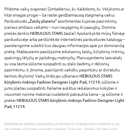
Pildome vaikų svajones! Gimtadieniui, šv. Kalėdoms, šv. Velykoms ar
kitai smagiai progai – čia rasite geidžiamiausią staigmeną vaikui.
Parduotuvės
„Žaislų planeta“
asortimentas kupinas pasirinkimų
įvairaus amžiaus vaikams – nuo naujagimių iki paauglių. Domina
prekės ženklo
NEBULOUS STARS
žaislai? Apsilankykite mūsų fizinėje
parduotuvėje arba peržiūrėkite internetinės parduotuvės katalogą –
pasistengsime suteikti kuo daugiau informacijos apie jus dominančią
prekę. Mažiausiems pasiūlysime edukacinių žaislų, kūrybinių rinkinių,
spalvingų lėlyčių ar įspūdingų mašinyčių. Planuojantiems laisvalaikį
su visa šeima siūlome susipažinti su stalo žaidimų ir dėlionių
pasirinkimu. Ir, žinoma, pasirūpinti vaikišku paspirtuku ar dviratuku
šeimos iškyloms! Vaikų širdis jau užkariavo
NEBULOUS STARS
kūrybinis rinkinys Fashion Designer Light Pad, 11214
, siūlome ir
jums plačiau susipažinti. Keliame aukštus reikalavimus kokybei ir
visuomet norime maloniai nustebinti patrauklia kaina – ją siūlome ir
prekei
NEBULOUS STARS kūrybinis rinkinys Fashion Designer Light
Pad, 11214
.
Pateikiamos prekės nuotraukos yra skirtos tik iliustraciniams tikslams ir yra
pavyzdinės. Originalių produktų spalvos, funkcijos, užrašai ir/ar bet kurios