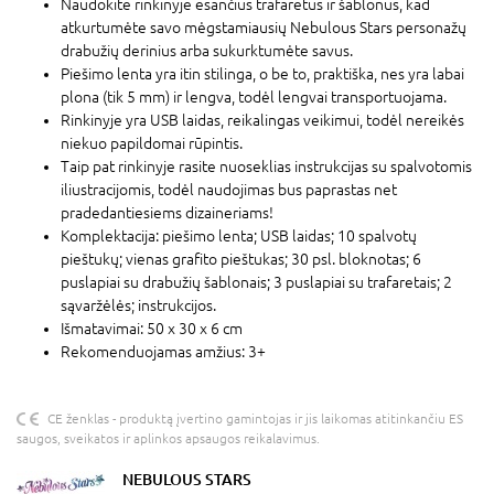
Naudokite rinkinyje esančius trafaretus ir šablonus, kad
atkurtumėte savo mėgstamiausių Nebulous Stars personažų
drabužių derinius arba sukurktumėte savus.
Piešimo lenta yra itin stilinga, o be to, praktiška, nes yra labai
plona (tik 5 mm) ir lengva, todėl lengvai transportuojama.
Rinkinyje yra USB laidas, reikalingas veikimui, todėl nereikės
niekuo papildomai rūpintis.
Taip pat rinkinyje rasite nuoseklias instrukcijas su spalvotomis
iliustracijomis, todėl naudojimas bus paprastas net
pradedantiesiems dizaineriams!
Komplektacija: piešimo lenta; USB laidas; 10 spalvotų
pieštukų; vienas grafito pieštukas; 30 psl. bloknotas; 6
puslapiai su drabužių šablonais; 3 puslapiai su trafaretais; 2
sąvaržėlės; instrukcijos.
Išmatavimai: 50 x 30 x 6 cm
Rekomenduojamas amžius: 3+
CE ženklas - produktą įvertino gamintojas ir jis laikomas atitinkančiu ES
saugos, sveikatos ir aplinkos apsaugos reikalavimus.
NEBULOUS STARS