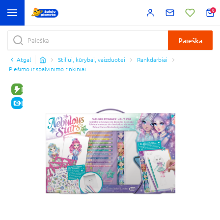
0
Paieška
Atgal
Stiliui, kūrybai, vaizduotei
Rankdarbiai
Piešimo ir spalvinimo rinkiniai
NAUJA PREKĖ
E-KAINA