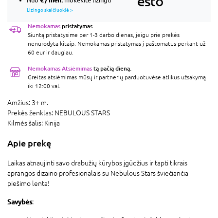
Nuo
mokėkite lizingu
Lizingo skaičiuoklė >
Nemokamas
pristatymas
Siuntą pristatysime per 1-3 darbo dienas, jeigu prie prekės
nenurodyta kitaip. Nemokamas pristatymas į paštomatus perkant už
60 eur ir daugiau.
Nemokamas Atsiėmimas
tą pačią dieną.
Greitas atsiėmimas mūsų ir partnerių parduotuvėse atlikus užsakymą
iki 12:00 val.
Amžius:
3+ m.
Prekės ženklas:
NEBULOUS STARS
Kilmės šalis:
Kinija
Apie prekę
Laikas atnaujinti savo drabužių kūrybos įgūdžius ir tapti tikrais
aprangos dizaino profesionalais su Nebulous Stars šviečiančia
piešimo lenta!
Savybės
: