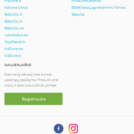
KidZone.lt
Privatumo politika
Kotryna Group
BDAR teisių įgyvendinimo formos
BabyCity.lt
Slapukai
BabyCity.lv
BabyCity.ee
Jukukeskus.ee
ToysPlanet.lv
KidZone.ee
KidZone.lv
NAUJIENLAIŠKIS
Kiekvieną mėnesį mes turime
ypatingų pasiūlymų! Prisijunk prie
mūsų ir apie juos sužinok pirmas!
Registruotis