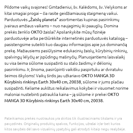
Pildome vaikų svajones! Gimtadieniui, šv. Kalėdoms, šv. Velykoms ar
kitai smagiai progai – čia rasite geidžiamiausią staigmeną vaikui.
Parduotuvės
„Žaislų planeta“
asortimentas kupinas pasirinkimų
įvairaus amžiaus vaikams – nuo naujagimių iki paauglių. Domina
prekės ženklo
OKTO
žaislai? Apsilankykite mūsų fizinėje
parduotuvėje arba peržiūrėkite internetinės parduotuvės katalogą –
pasistengsime suteikti kuo daugiau informacijos apie jus dominančią
prekę. Mažiausiems pasiūlysime edukacinių žaislų, kūrybinių rinkinių,
spalvingų lėlyčių ar įspūdingų mašinyčių. Planuojantiems laisvalaikį
su visa šeima siūlome susipažinti su stalo žaidimų ir dėlionių
pasirinkimu. Ir, žinoma, pasirūpinti vaikišku paspirtuku ar dviratuku
šeimos iškyloms! Vaikų širdis jau užkariavo
OKTO MANGA 3D
Kūrybinis rinkinys Earth 30x40 cm, 20038
, siūlome ir jums plačiau
susipažinti. Keliame aukštus reikalavimus kokybei ir visuomet norime
maloniai nustebinti patrauklia kaina – ją siūlome ir prekei
OKTO
MANGA 3D Kūrybinis rinkinys Earth 30x40 cm, 20038
.
Pateikiamos prekės nuotraukos yra skirtos tik iliustraciniams tikslams ir yra
pavyzdinės. Originalių produktų spalvos, funkcijos, užrašai ir/ar bet kurios
kitos savybės dėl savo vizualinių ypatybių gali atrodyti kitaip negu realybėje.