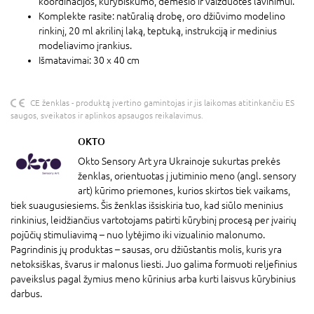
koordinacijos, kūrybiškumo, dėmesio ir vaizduotės lavinimui.
Komplekte rasite: natūralią drobę, oro džiūvimo modelino
rinkinį, 20 ml akrilinį laką, teptuką, instrukciją ir medinius
modeliavimo įrankius.
Išmatavimai: 30 x 40 cm
CE ženklas - produktą įvertino gamintojas ir jis laikomas atitinkančiu ES
saugos, sveikatos ir aplinkos apsaugos reikalavimus.
OKTO
Okto Sensory Art yra Ukrainoje sukurtas prekės
ženklas, orientuotas į jutiminio meno (angl. sensory
art) kūrimo priemones, kurios skirtos tiek vaikams,
tiek suaugusiesiems. Šis ženklas išsiskiria tuo, kad siūlo meninius
rinkinius, leidžiančius vartotojams patirti kūrybinį procesą per įvairių
pojūčių stimuliavimą – nuo lytėjimo iki vizualinio malonumo.
Pagrindinis jų produktas – sausas, oru džiūstantis molis, kuris yra
netoksiškas, švarus ir malonus liesti. Juo galima formuoti reljefinius
paveikslus pagal žymius meno kūrinius arba kurti laisvus kūrybinius
darbus.