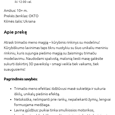
iki 12:00 val.
Amžius:
10+ m.
Prekės ženklas:
OKTO
Kilmės šalis:
Ukraina
Apie prekę
Atrask trimačio meno magiją – kūrybinis rinkinys su modelinu!
Kūrybiškumo lavinimas taps tikru nuotykiu su šiuo unikaliu meniniu
rinkiniu, kuris sujungia piešimo magiją su žaismingu trimačiu
modeliavimu. Naudodami spalvotą, malonią liesti masę galėsite
sukurti išskirtinį 3D paveikslą – smagi veikla tiek vaikams, tiek
suaugusiems!
Pagrindinės savybės:
Trimačio meno efektas: išdžiūvusi masė sukietėja ir sukuria
iškilų, unikalų piešinio efektą.
Netoksiška, nelimpanti prie rankų, nepaliekanti žymių, lengvai
formuojama medžiaga.
Lavina įgūdžius: puikiai tinka smulkiosios motorikos,