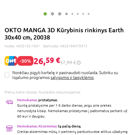
OKTO MANGA 3D Kūrybinis rinkinys Earth
30x40 cm, 20038
Kodas:
4030102-1961
Barkodas:
4820199479373
26,
59 €
-30%
37,99 €
Norėčiau įsigyti kortelę ir pasinaudoti nuolaida. Sutinku su
lojalumo programos
sąlygomis ir taisyklėmis
Prekių kiekis ribotas. Nuolaidos nesumuojamos.
Nemokamas
pristatymas
Siuntą pristatysime per 1-3 darbo dienas, jeigu prie prekės
nenurodyta kitaip. Nemokamas pristatymas į paštomatus perkant už
60 eur ir daugiau.
Nemokamas Atsiėmimas
tą pačią dieną.
Greitas atsiėmimas mūsų ir partnerių parduotuvėse atlikus užsakymą