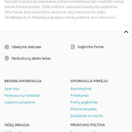
Taip pat nuotraukoje pateikiama prekės komplektacija gali neatitikti realios
prekės komplektacijos. Todėl prašome vadovautis aprašyme pateikiama
informacija. Kilus klausimams, laukiame Jūsų kreipimosi el. paštu
info@babycity.lt Pastebėjus aprašymo klaidų prašome mus informuoti.
Užsakymo statusas
Grąžinimo forma
Parduotuvių darbo laikas
BENDRA INFORMACIJA
INFORMACIJA PIRKĖJUI
Apie mus
Apmokėjimas
Parduotuvių kontaktai
Pristatymas
Lojalumo programa
Prekių grąžinimas
Pirkimo taisyklės
Susisiekite su mumis
MŪSŲ DRAUGAI
PRIVATUMO POLITIKA