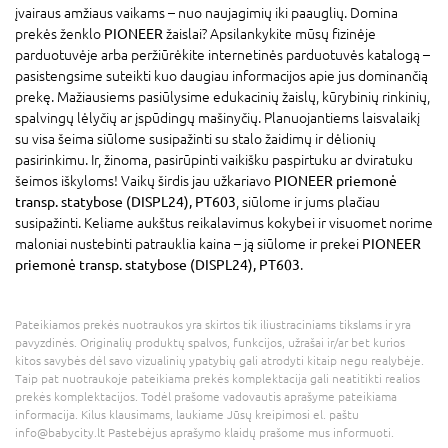
įvairaus amžiaus vaikams – nuo naujagimių iki paauglių. Domina
prekės ženklo
PIONEER
žaislai? Apsilankykite mūsų fizinėje
parduotuvėje arba peržiūrėkite internetinės parduotuvės katalogą –
pasistengsime suteikti kuo daugiau informacijos apie jus dominančią
prekę. Mažiausiems pasiūlysime edukacinių žaislų, kūrybinių rinkinių,
spalvingų lėlyčių ar įspūdingų mašinyčių. Planuojantiems laisvalaikį
su visa šeima siūlome susipažinti su stalo žaidimų ir dėlionių
pasirinkimu. Ir, žinoma, pasirūpinti vaikišku paspirtuku ar dviratuku
šeimos iškyloms! Vaikų širdis jau užkariavo
PIONEER priemonė
transp. statybose (DISPL24), PT603
, siūlome ir jums plačiau
susipažinti. Keliame aukštus reikalavimus kokybei ir visuomet norime
maloniai nustebinti patrauklia kaina – ją siūlome ir prekei
PIONEER
priemonė transp. statybose (DISPL24), PT603
.
Pateikiamos prekės nuotraukos yra skirtos tik iliustraciniams tikslams ir yra
pavyzdinės. Originalių produktų spalvos, funkcijos, užrašai ir/ar bet kurios
kitos savybės dėl savo vizualinių ypatybių gali atrodyti kitaip negu realybėje.
Taip pat nuotraukoje pateikiama prekės komplektacija gali neatitikti realios
prekės komplektacijos. Todėl prašome vadovautis aprašyme pateikiama
informacija. Kilus klausimams, laukiame Jūsų kreipimosi el. paštu
info@babycity.lt Pastebėjus aprašymo klaidų prašome mus informuoti.