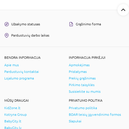
Užsakymo statusas
Grąžinimo forma
Parduotuvių darbo laikas
BENDRA INFORMACIJA
INFORMACIJA PIRKĖJUI
Apie mus
Apmokėjimas
Parduotuvių kontaktai
Pristatymas
Lojalumo programa
Prekių grąžinimas
Pirkimo taisyklės
Susisiekite su mumis
MŪSŲ DRAUGAI
PRIVATUMO POLITIKA
KidZone.lt
Privatumo politika
Kotryna Group
BDAR teisių įgyvendinimo formos
BabyCity.lt
Slapukai
BabyCity.lv