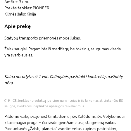
Amžius:
3+ m.
Prekės ženklas:
PIONEER
Kilmės šalis:
Kinija
Apie prekę
Statybų transporto priemonės modeliukas.
Žaisk saugiai. Pagaminta iš medžiagų be toksinų, saugumas visada
yra svarbiausias.
Kaina nurodyta už 1 vnt. Galimybės pasirinkti konkrečią mašinėlę
nėra.
CE ženklas - produktą įvertino gamintojas ir jis laikomas atitinkančiu ES
saugos, sveikatos ir aplinkos apsaugos reikalavimus.
Pildome vaikų svajones! Gimtadieniui, šv. Kalėdoms, šv. Velykoms ar
kitai smagiai progai – čia rasite geidžiamiausią staigmeną vaikui.
Parduotuvės
„Žaislų planeta“
asortimentas kupinas pasirinkimų