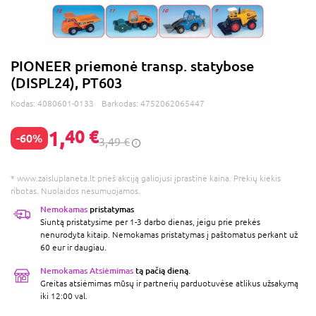
PIONEER priemonė transp. statybose
(DISPL24), PT603
Kodas:
4080601-0133
Barkodas:
4752062065447
1,
40 €
-60%
3,49 €
* www.zaisluplaneta.lt prieš akciją galiojusi įprastinė kaina. Prekių kiekis
ribotas. Nuolaidos nesumuojamos.
Nemokamas
pristatymas
Siuntą pristatysime per 1-3 darbo dienas, jeigu prie prekės
nenurodyta kitaip. Nemokamas pristatymas į paštomatus perkant už
60 eur ir daugiau.
Nemokamas Atsiėmimas
tą pačią dieną.
Greitas atsiėmimas mūsų ir partnerių parduotuvėse atlikus užsakymą
iki 12:00 val.