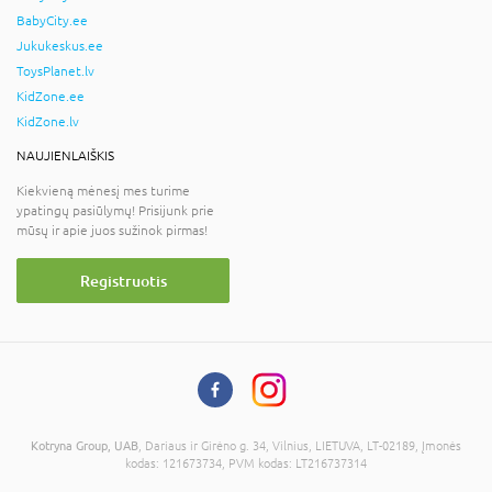
BabyCity.ee
Jukukeskus.ee
ToysPlanet.lv
KidZone.ee
KidZone.lv
NAUJIENLAIŠKIS
Kiekvieną mėnesį mes turime
ypatingų pasiūlymų! Prisijunk prie
mūsų ir apie juos sužinok pirmas!
Registruotis
Kotryna Group, UAB
, Dariaus ir Girėno g. 34, Vilnius, LIETUVA, LT-02189, Įmonės
kodas: 121673734, PVM kodas: LT216737314