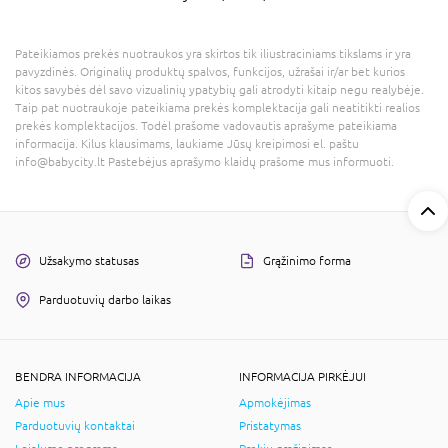
Pateikiamos prekės nuotraukos yra skirtos tik iliustraciniams tikslams ir yra
pavyzdinės. Originalių produktų spalvos, funkcijos, užrašai ir/ar bet kurios
kitos savybės dėl savo vizualinių ypatybių gali atrodyti kitaip negu realybėje.
Taip pat nuotraukoje pateikiama prekės komplektacija gali neatitikti realios
prekės komplektacijos. Todėl prašome vadovautis aprašyme pateikiama
informacija. Kilus klausimams, laukiame Jūsų kreipimosi el. paštu
info@babycity.lt Pastebėjus aprašymo klaidų prašome mus informuoti.
Užsakymo statusas
Grąžinimo forma
Parduotuvių darbo laikas
BENDRA INFORMACIJA
INFORMACIJA PIRKĖJUI
Apie mus
Apmokėjimas
Parduotuvių kontaktai
Pristatymas