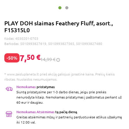
PLAY DOH slaimas Feathery Fluff, asort.,
F15315L0
Kodas:
4030201-0703
Barkodas:
5010993827619, 5010993827565, 5010993827480
7,
50 €
-50%
14,99 €
* www.zaisluplaneta.lt prieš akciją galiojusi įprastinė kaina. Prekių kiekis
ribotas. Nuolaidos nesumuojamos.
Nemokamas
pristatymas
Siuntą pristatysime per 1-3 darbo dienas, jeigu prie prekės
nenurodyta kitaip. Nemokamas pristatymas į paštomatus perkant už
60 eur ir daugiau.
Nemokamas Atsiėmimas
tą pačią dieną.
Greitas atsiėmimas mūsų ir partnerių parduotuvėse atlikus užsakymą
iki 12:00 val.