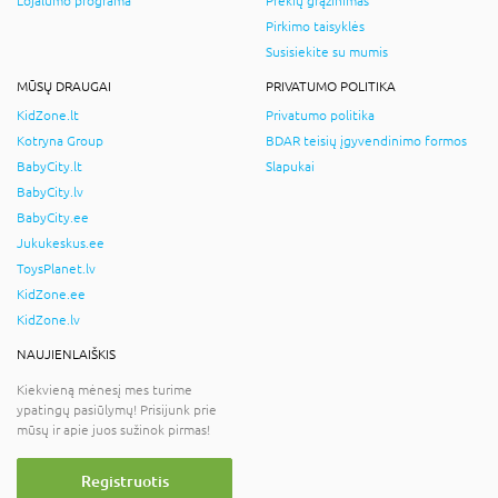
Lojalumo programa
Prekių grąžinimas
Pirkimo taisyklės
Susisiekite su mumis
MŪSŲ DRAUGAI
PRIVATUMO POLITIKA
KidZone.lt
Privatumo politika
Kotryna Group
BDAR teisių įgyvendinimo formos
BabyCity.lt
Slapukai
BabyCity.lv
BabyCity.ee
Jukukeskus.ee
ToysPlanet.lv
KidZone.ee
KidZone.lv
NAUJIENLAIŠKIS
Kiekvieną mėnesį mes turime
ypatingų pasiūlymų! Prisijunk prie
mūsų ir apie juos sužinok pirmas!
Registruotis