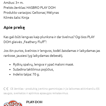
Amžius:
3+ m.
Prekės ženklas:
HASBRO PLAY DOH
Produkto variacijos:
Geltonas; Mėlynas
Kilmės šalis:
Kinija
Apie prekę
Kas gali būti lengvas kaip plunksna ir dar švelnus? Ogi šios PLAY
DOH gleivės „Feathery Fluff“!
Jos itin purios, švelnios ir lengvos, todėl žaisdamas ir laikydamas jas
rankose, jausiesi lyg laikydamas debesėlį.
Ryškių spalvų, lengva ir ypač maloni masė.
Sužadina taktilinius pojūčius,
Indelio talpa: 70 g.
CE ženklas - produktą įvertino gamintojas ir jis laikomas atitinkančiu ES
saugos, sveikatos ir aplinkos apsaugos reikalavimus.
PLAY-DOH