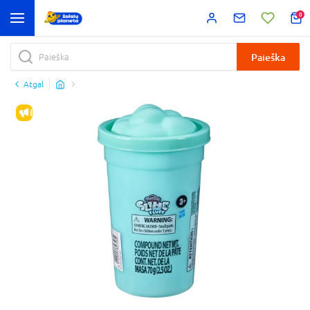
0
Paieška
Atgal
IŠPARDAVIMAS