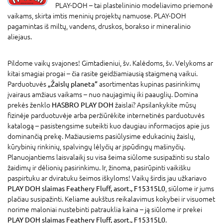
PLAY-DOH – tai plastelininio modeliavimo priemonė
vaikams, skirta imtis meninių projektų namuose. PLAY-DOH
pagamintas iš miltų, vandens, druskos, borakso ir mineralinio
aliejaus.
Pildome vaikų svajones! Gimtadieniui, šv. Kalėdoms, šv. Velykoms ar
kitai smagiai progai – čia rasite geidžiamiausią staigmeną vaikui.
Parduotuvės
„Žaislų planeta“
asortimentas kupinas pasirinkimų
įvairaus amžiaus vaikams – nuo naujagimių iki paauglių. Domina
prekės ženklo
HASBRO PLAY DOH
žaislai? Apsilankykite mūsų
fizinėje parduotuvėje arba peržiūrėkite internetinės parduotuvės
katalogą – pasistengsime suteikti kuo daugiau informacijos apie jus
dominančią prekę. Mažiausiems pasiūlysime edukacinių žaislų,
kūrybinių rinkinių, spalvingų lėlyčių ar įspūdingų mašinyčių.
Planuojantiems laisvalaikį su visa šeima siūlome susipažinti su stalo
žaidimų ir dėlionių pasirinkimu. Ir, žinoma, pasirūpinti vaikišku
paspirtuku ar dviratuku šeimos iškyloms! Vaikų širdis jau užkariavo
PLAY DOH slaimas Feathery Fluff, asort., F15315L0
, siūlome ir jums
plačiau susipažinti. Keliame aukštus reikalavimus kokybei ir visuomet
norime maloniai nustebinti patrauklia kaina – ją siūlome ir prekei
PLAY DOH slaimas Feathery Fluff, asort., F15315L0
.