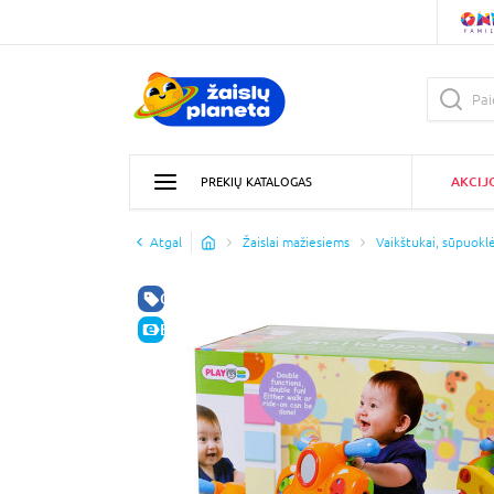
AKCIJ
PREKIŲ KATALOGAS
Atgal
Žaislai mažiesiems
Vaikštukai, sūpuoklės
GERA KAINA
E-KAINA