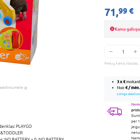
71,
99 €
Kaina galioja
Prekių kiekis ribota
3 x
€
mokant 
€ / mėn.
adidintumėte ją
Nuo
Lizingo skaičiuo
Nem
pris
Siunt
per 1
ženklas:
PLAYGO
jeigu
T&TODDLER
nenur
Nem
os:
NO BATTERY x 0,
NO BATTERY