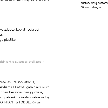
pristatymas į paštom
60 eur ir daugiau.
vaizduotę, koordinaciją bei
us.
go plastiko
atitinkančiu ES saugos, sveikatos ir
nklas – tai inovatyvūs,
 mažyliams. PLAYGO gaminiai sukurti
tinius bei socialinius įgūdžius,
ir patrauklūs žaislai skatina vaikų
YGO INFANT & TODDLER – tai