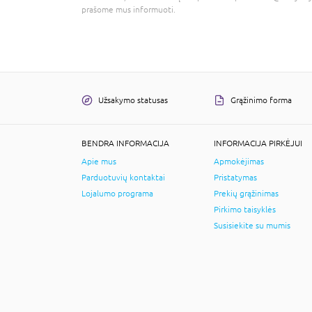
prašome mus informuoti.
Užsakymo statusas
Grąžinimo forma
BENDRA INFORMACIJA
INFORMACIJA PIRKĖJUI
Apie mus
Apmokėjimas
Parduotuvių kontaktai
Pristatymas
Lojalumo programa
Prekių grąžinimas
Pirkimo taisyklės
Susisiekite su mumis