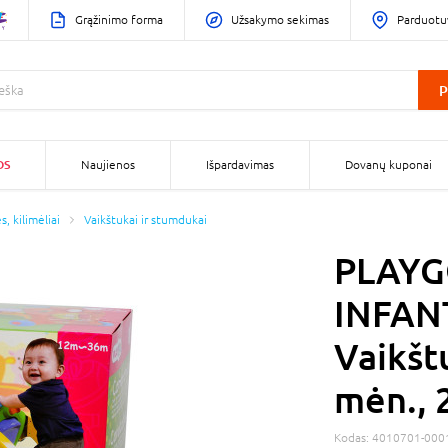
Grąžinimo forma
Užsakymo sekimas
Parduotu
P
OS
Naujienos
Išpardavimas
Dovanų kuponai
, kilimėliai
Vaikštukai ir stumdukai
PLAY
INFAN
Vaikšt
mėn., 
Kodas:
4010701-000