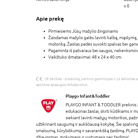
x 0
Apie prekę
Pirmiesiems Jūsų mažylio žingsniams
Žaisdamas mažylis galės lavinti kalbą, mąstymą, 
motoriką. Žaislas padės suvokti spalvas bei gars
Pagaminta iš patvaraus bei saugos, nekenksmin
Vaikštuko išmatavimai: 48 х 24 х 40 cm.
CE ženklas - produktą įvertino gamintojas ir jis laikomas 
aplinkos apsaugos reikalavimus.
Playgo Infant&Toddler
PLAYGO INFANT & TODDLER prekinis že
edukaciniai žaislai, skirti kūdikiams ir
siekiant lavinti mažųjų motorikos, pažin
užtikrinant saugumą ir aukščiausią kokybę. Šie spalvingi 
smalsumą, kūrybiškumą ir savarankišką žaidimą. PLA
džiaugsmas, mokymasis ir vystymasis per žaidimą!