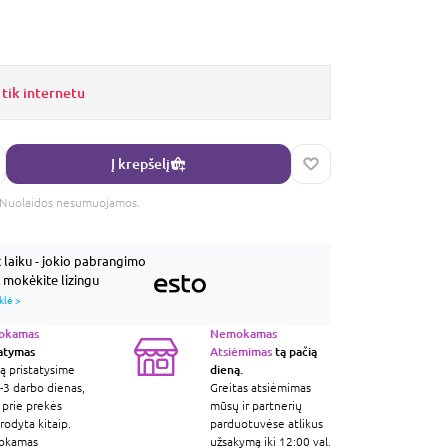
 tik internetu
Į krepšelį
s. Nuolaidos nesumuojamos.
laiku - jokio pabrangimo
mokėkite lizingu
klė >
okamas
Nemokamas
tatymas
Atsiėmimas
tą pačią
dieną.
ą pristatysime
-3 darbo dienas,
Greitas atsiėmimas
 prie prekės
mūsų ir partnerių
odyta kitaip.
parduotuvėse atlikus
okamas
užsakymą iki 12:00 val.