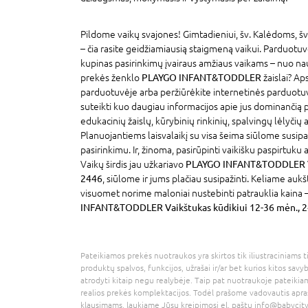
Pildome vaikų svajones! Gimtadieniui, šv. Kalėdoms, šv
– čia rasite geidžiamiausią staigmeną vaikui. Parduotu
kupinas pasirinkimų įvairaus amžiaus vaikams – nuo na
prekės ženklo
PLAYGO INFANT&TODDLER
žaislai? Ap
parduotuvėje arba peržiūrėkite internetinės parduotu
suteikti kuo daugiau informacijos apie jus dominančią
edukacinių žaislų, kūrybinių rinkinių, spalvingų lėlyčių
Planuojantiems laisvalaikį su visa šeima siūlome susipaž
pasirinkimu. Ir, žinoma, pasirūpinti vaikišku paspirtuku
Vaikų širdis jau užkariavo
PLAYGO INFANT&TODDLER Vai
2446
, siūlome ir jums plačiau susipažinti. Keliame auk
visuomet norime maloniai nustebinti patrauklia kaina –
INFANT&TODDLER Vaikštukas kūdikiui 12-36 mėn., 
Pateikiamos prekės nuotraukos yra skirtos tik iliustraciniams ti
produktų spalvos, funkcijos, užrašai ir/ar bet kurios kitos savy
atrodyti kitaip negu realybėje. Taip pat nuotraukoje pateikiam
realios prekės komplektacijos. Todėl prašome vadovautis apra
klausimams, laukiame Jūsų kreipimosi el. paštu
info@babycity