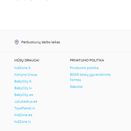
Parduotuvių darbo laikas
MŪSŲ DRAUGAI
PRIVATUMO POLITIKA
KidZone.lt
Privatumo politika
Kotryna Group
BDAR teisių įgyvendinimo
formos
BabyCity.lt
Slapukai
BabyCity.lv
BabyCity.ee
Jukukeskus.ee
ToysPlanet.lv
KidZone.ee
KidZone.lv