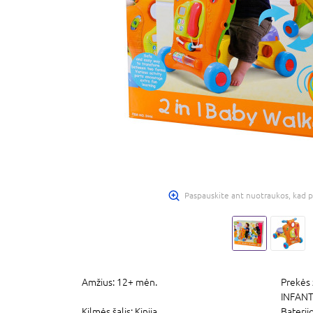
Paspauskite ant nuotraukos, kad p
Amžius:
12+ mėn.
Prekės 
INFAN
Kilmės šalis:
Kinija
Baterij