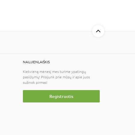
NAUJIENLAIŠKIS
Kiekvieną mėnesį mes turime ypatingų
pasiūlymų! Prisijunk prie mūsų ir apie juos
sužinok pirmas!
Registruotis