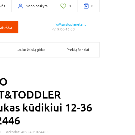
vės
Mano paskyra
0
0
info@zaisluplaneta.lt
aieška
I-V: 9:00-16:00
Lauko žaislų gidas
Prekių ženklai
GO
T&TODDLER
ukas kūdikiui 12-36
2446
1
Barkodas:
4892401024466