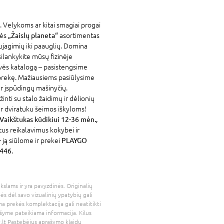
. Velykoms ar kitai smagiai progai
vės
„Žaislų planeta“
asortimentas
ujagimių iki paauglių. Domina
silankykite mūsų fizinėje
vės katalogą – pasistengsime
 prekę. Mažiausiems pasiūlysime
 ar įspūdingų mašinyčių.
inti su stalo žaidimų ir dėlionių
 ar dviratuku šeimos iškyloms!
kštukas kūdikiui 12-36 mėn.,
štus reikalavimus kokybei ir
 ją siūlome ir prekei
PLAYGO
2446
.
kslams ir yra pavyzdinės. Originalių
bės dėl savo vizualinių ypatybių gali
a prekės komplektacija gali neatitikti
šyme pateikiama informacija. Kilus
.lt
Pastebėjus aprašymo klaidų