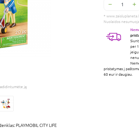
* www.zaisluplaneta.lt
Nuolaidos nesumuoj
Nem
pris
Siunt
per 1
jeigu
nenur
Nem
pristatymas į paštom
60 eur ir daugiau.
adidintumėte ją
ženklas:
PLAYMOBIL CITY LIFE