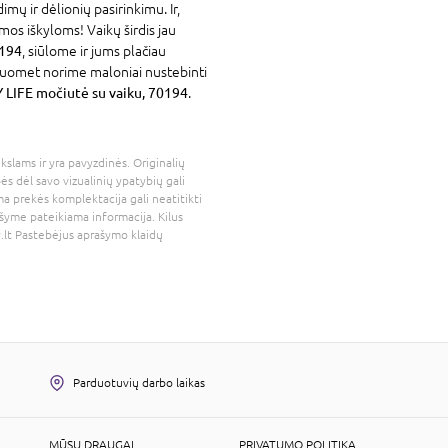
dimų ir dėlionių pasirinkimu. Ir,
mos iškyloms! Vaikų širdis jau
0194
, siūlome ir jums plačiau
isuomet norime maloniai nustebinti
LIFE močiutė su vaiku, 70194
.
kslams ir yra pavyzdinės. Originalių
bės dėl savo vizualinių ypatybių gali
a prekės komplektacija gali neatitikti
šyme pateikiama informacija. Kilus
.lt
Pastebėjus aprašymo klaidų
Parduotuvių darbo laikas
MŪSŲ DRAUGAI
PRIVATUMO POLITIKA