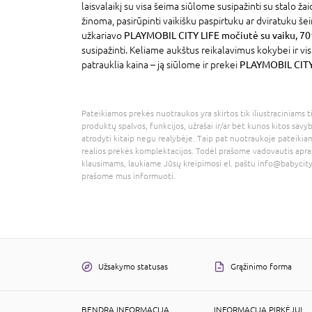
laisvalaikį su visa šeima siūlome susipažinti su stalo žai
žinoma, pasirūpinti vaikišku paspirtuku ar dviratuku šei
užkariavo
PLAYMOBIL CITY LIFE močiutė su vaiku, 7
susipažinti. Keliame aukštus reikalavimus kokybei ir v
patrauklia kaina – ją siūlome ir prekei
PLAYMOBIL CITY 
Pateikiamos prekės nuotraukos yra skirtos tik iliustraciniams ti
produktų spalvos, funkcijos, užrašai ir/ar bet kurios kitos savy
atrodyti kitaip negu realybėje. Taip pat nuotraukoje pateikiam
realios prekės komplektacijos. Todėl prašome vadovautis apra
klausimams, laukiame Jūsų kreipimosi el. paštu
info@babycity
prašome mus informuoti.
Užsakymo statusas
Grąžinimo forma
BENDRA INFORMACIJA
INFORMACIJA PIRKĖJUI