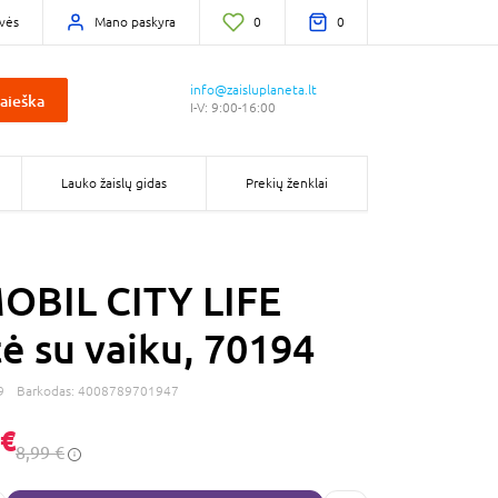
vės
Mano paskyra
0
0
info@zaisluplaneta.lt
aieška
I-V: 9:00-16:00
Lauko žaislų gidas
Prekių ženklai
OBIL CITY LIFE
ė su vaiku, 70194
9
Barkodas:
4008789701947
 €
8,99 €