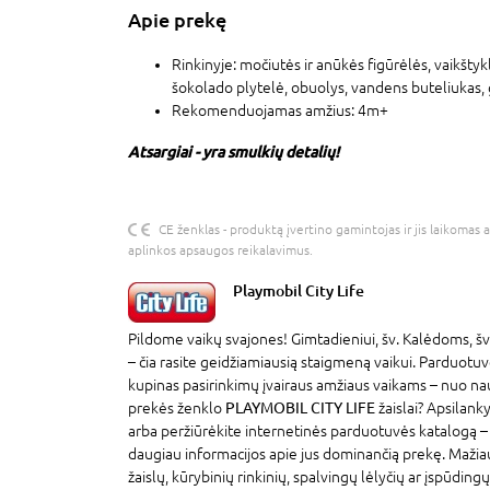
Apie prekę
Rinkinyje: močiutės ir anūkės figūrėlės, vaikštyklė
šokolado plytelė, obuolys, vandens buteliukas, 
Rekomenduojamas amžius: 4m+
Atsargiai - yra smulkių detalių!
CE ženklas - produktą įvertino gamintojas ir jis laikomas 
aplinkos apsaugos reikalavimus.
Playmobil City Life
Pildome vaikų svajones! Gimtadieniui, šv. Kalėdoms, šv
– čia rasite geidžiamiausią staigmeną vaikui. Parduotu
kupinas pasirinkimų įvairaus amžiaus vaikams – nuo na
prekės ženklo
PLAYMOBIL CITY LIFE
žaislai? Apsilank
arba peržiūrėkite internetinės parduotuvės katalogą –
daugiau informacijos apie jus dominančią prekę. Maži
žaislų, kūrybinių rinkinių, spalvingų lėlyčių ar įspūdin