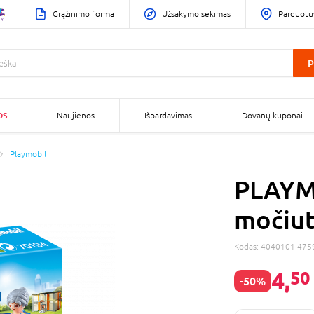
Grąžinimo forma
Užsakymo sekimas
Parduotu
P
OS
Naujienos
Išpardavimas
Dovanų kuponai
Playmobil
PLAYM
močiut
Kodas:
4040101-475
4,
50
-50%