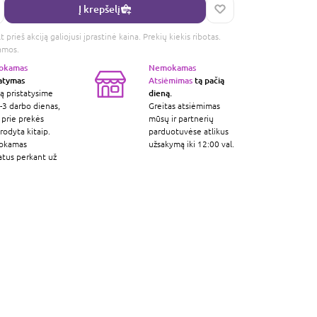
Į krepšelį
 prieš akciją galiojusi įprastinė kaina. Prekių kiekis ribotas.
amos.
okamas
Nemokamas
tatymas
Atsiėmimas
tą pačią
dieną.
ą pristatysime
-3 darbo dienas,
Greitas atsiėmimas
 prie prekės
mūsų ir partnerių
odyta kitaip.
parduotuvėse atlikus
okamas
užsakymą iki 12:00 val.
atus perkant už