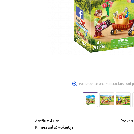
Paspauskite ant nuotraukos, kad p
Amžius:
4+ m.
Prekės 
Kilmės šalis:
Vokietija