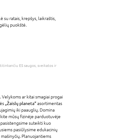
 su ratais, krepšys, laikraštis,
gėlių puokštė.
atitinkančiu ES saugos, sveikatos ir
. Velykoms ar kitai smagiai progai
vės
„Žaislų planeta“
asortimentas
ujagimių iki paauglių. Domina
ykite mūsų fizinėje parduotuvėje
 pasistengsime suteikti kuo
ausiems pasiūlysime edukacinių
gų mašinyčių. Planuojantiems