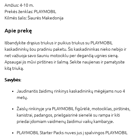
Amžius:
4-10 m.
Prekės ženklas:
PLAYMOBIL
Kilmės šalis:
Šiaurės Makedonija
Apie prekę
Išbandykite drąsius triukus ir puikius triukus su PLAYMOBIL
kaskadininkų šou pradiniu paketu. Šis kaskadininkas nieko nebijo ir
net važiuoja savo šauniu motociklu per degančią ugnies sieną.
Apsaugai jis mūvi pirštines ir šalmą. Sekite naujienas ir pamatysite
kitą triuką.
Savybės:
Jaudinantis žaidimų rinkinys kaskadininkų mėgėjams nuo 4
metų.
Žaislų rinkinyje yra PLAYMOBIL figūrėlė, motociklas, pirštinės,
kanistrai, padangos, priešgaisrinė sienelė su rampa ir kiti
priedai įdomiam vaidmenų žaidimui vaikų kambaryje.
PLAYMOBIL Starter Packs nuves jus į spalvingos PLAYMOBIL