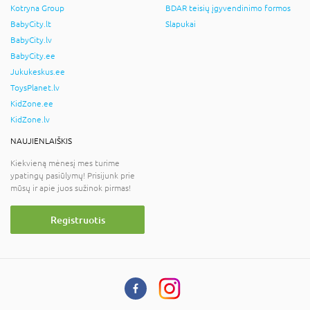
Kotryna Group
BDAR teisių įgyvendinimo formos
BabyCity.lt
Slapukai
BabyCity.lv
BabyCity.ee
Jukukeskus.ee
ToysPlanet.lv
KidZone.ee
KidZone.lv
NAUJIENLAIŠKIS
Kiekvieną mėnesį mes turime
ypatingų pasiūlymų! Prisijunk prie
mūsų ir apie juos sužinok pirmas!
Registruotis