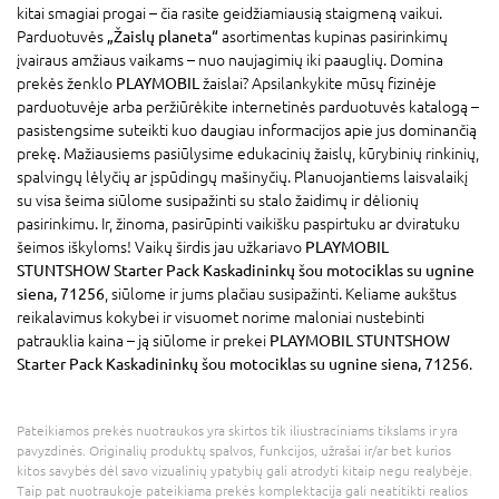
kitai smagiai progai – čia rasite geidžiamiausią staigmeną vaikui.
Parduotuvės
„Žaislų planeta“
asortimentas kupinas pasirinkimų
įvairaus amžiaus vaikams – nuo naujagimių iki paauglių. Domina
prekės ženklo
PLAYMOBIL
žaislai? Apsilankykite mūsų fizinėje
parduotuvėje arba peržiūrėkite internetinės parduotuvės katalogą –
pasistengsime suteikti kuo daugiau informacijos apie jus dominančią
prekę. Mažiausiems pasiūlysime edukacinių žaislų, kūrybinių rinkinių,
spalvingų lėlyčių ar įspūdingų mašinyčių. Planuojantiems laisvalaikį
su visa šeima siūlome susipažinti su stalo žaidimų ir dėlionių
pasirinkimu. Ir, žinoma, pasirūpinti vaikišku paspirtuku ar dviratuku
šeimos iškyloms! Vaikų širdis jau užkariavo
PLAYMOBIL
STUNTSHOW Starter Pack Kaskadininkų šou motociklas su ugnine
siena, 71256
, siūlome ir jums plačiau susipažinti. Keliame aukštus
reikalavimus kokybei ir visuomet norime maloniai nustebinti
patrauklia kaina – ją siūlome ir prekei
PLAYMOBIL STUNTSHOW
Starter Pack Kaskadininkų šou motociklas su ugnine siena, 71256
.
Pateikiamos prekės nuotraukos yra skirtos tik iliustraciniams tikslams ir yra
pavyzdinės. Originalių produktų spalvos, funkcijos, užrašai ir/ar bet kurios
kitos savybės dėl savo vizualinių ypatybių gali atrodyti kitaip negu realybėje.
Taip pat nuotraukoje pateikiama prekės komplektacija gali neatitikti realios