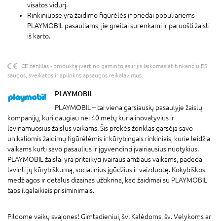
visatos vidurį.
Rinkiniuose yra žaidimo figūrėlės ir priedai populiariems
PLAYMOBIL pasauliams, jie greitai surenkami ir paruošti žaisti
iš karto.
CE ženklas - produktą įvertino gamintojas ir jis laikomas atitinkančiu ES
saugos, sveikatos ir aplinkos apsaugos reikalavimus.
PLAYMOBIL
PLAYMOBIL – tai viena garsiausių pasaulyje žaislų
kompanijų, kuri daugiau nei 40 metų kuria inovatyvius ir
lavinamuosius žaislus vaikams. Šis prekės ženklas garsėja savo
unikaliomis žaidimų figūrėlėmis ir kūrybingais rinkiniais, kurie leidžia
vaikams kurti savo pasaulius ir įgyvendinti įvairiausius nuotykius.
PLAYMOBIL žaislai yra pritaikyti įvairaus amžiaus vaikams, padeda
lavinti jų kūrybiškumą, socialinius įgūdžius ir vaizduotę. Kokybiškos
medžiagos ir detalus dizainas užtikrina, kad žaidimai su PLAYMOBIL
taps ilgalaikiais prisiminimais.
Pildome vaikų svajones! Gimtadieniui, šv. Kalėdoms, šv. Velykoms ar