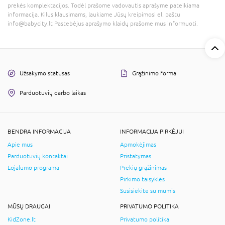
prekės komplektacijos. Todėl prašome vadovautis aprašyme pateikiama
informacija. Kilus klausimams, laukiame Jūsų kreipimosi el. paštu
info@babycity.lt Pastebėjus aprašymo klaidų prašome mus informuoti.
Užsakymo statusas
Grąžinimo forma
Parduotuvių darbo laikas
BENDRA INFORMACIJA
INFORMACIJA PIRKĖJUI
Apie mus
Apmokėjimas
Parduotuvių kontaktai
Pristatymas
Lojalumo programa
Prekių grąžinimas
Pirkimo taisyklės
Susisiekite su mumis
MŪSŲ DRAUGAI
PRIVATUMO POLITIKA
KidZone.lt
Privatumo politika