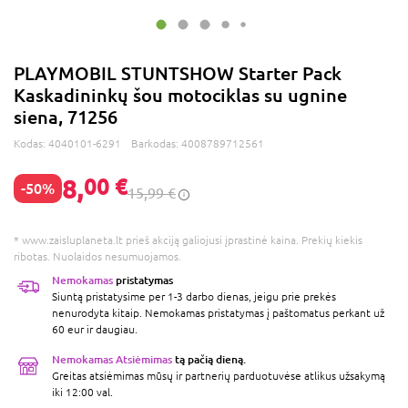
PLAYMOBIL STUNTSHOW Starter Pack
Kaskadininkų šou motociklas su ugnine
siena, 71256
Kodas:
4040101-6291
Barkodas:
4008789712561
8,
00 €
-50%
15,99 €
* www.zaisluplaneta.lt prieš akciją galiojusi įprastinė kaina. Prekių kiekis
ribotas. Nuolaidos nesumuojamos.
Nemokamas
pristatymas
Siuntą pristatysime per 1-3 darbo dienas, jeigu prie prekės
nenurodyta kitaip. Nemokamas pristatymas į paštomatus perkant už
60 eur ir daugiau.
Nemokamas Atsiėmimas
tą pačią dieną.
Greitas atsiėmimas mūsų ir partnerių parduotuvėse atlikus užsakymą
iki 12:00 val.