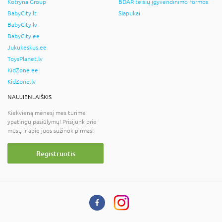
Kotryna Group
BDAR teisių įgyvendinimo formos
BabyCity.lt
Slapukai
BabyCity.lv
BabyCity.ee
Jukukeskus.ee
ToysPlanet.lv
KidZone.ee
KidZone.lv
NAUJIENLAIŠKIS
Kiekvieną mėnesį mes turime
ypatingų pasiūlymų! Prisijunk prie
mūsų ir apie juos sužinok pirmas!
Registruotis