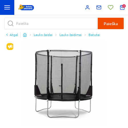
0
Paieška
Atgal
Lauko žaislai
Lauko žaidimai
Batutai
IŠPARDAVIMAS