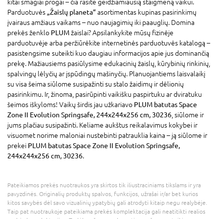
kitai smagiai progai – čia rasite geidžiamiausią staigmeną vaikui.
Parduotuvės
„Žaislų planeta“
asortimentas kupinas pasirinkimų
įvairaus amžiaus vaikams – nuo naujagimių iki paauglių. Domina
prekės ženklo
PLUM
žaislai? Apsilankykite mūsų fizinėje
parduotuvėje arba peržiūrėkite internetinės parduotuvės katalogą –
pasistengsime suteikti kuo daugiau informacijos apie jus dominančią
prekę. Mažiausiems pasiūlysime edukacinių žaislų, kūrybinių rinkinių,
spalvingų lėlyčių ar įspūdingų mašinyčių. Planuojantiems laisvalaikį
su visa šeima siūlome susipažinti su stalo žaidimų ir dėlionių
pasirinkimu. Ir, žinoma, pasirūpinti vaikišku paspirtuku ar dviratuku
šeimos iškyloms! Vaikų širdis jau užkariavo
PLUM batutas Space
Zone II Evolution Springsafe, 244x244x256 cm, 30236
, siūlome ir
jums plačiau susipažinti. Keliame aukštus reikalavimus kokybei ir
visuomet norime maloniai nustebinti patrauklia kaina – ją siūlome ir
prekei
PLUM batutas Space Zone II Evolution Springsafe,
244x244x256 cm, 30236
.
Pateikiamos prekės nuotraukos yra skirtos tik iliustraciniams tikslams ir yra
pavyzdinės. Originalių produktų spalvos, funkcijos, užrašai ir/ar bet kurios
kitos savybės dėl savo vizualinių ypatybių gali atrodyti kitaip negu realybėje.
Taip pat nuotraukoje pateikiama prekės komplektacija gali neatitikti realios