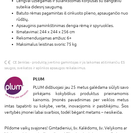
Lengvai užsegamas ir sulankstomas korpusas su dangteliu
suteikia didesnį saugumą.
Batuto rėmas pagamintas iš cinkuoto plieno, apsaugančio nuo
rūdžių.
Apsauginis paminkštinimas dengia rėmą ir spyruokles.
Išmatavimai: 244 x 244 x 256 cm
Rekomenduojamas amžius: 6+
Maksimalus leistinas svoris: 75 kg
CE ženklas - produktą įvertino gamintojas ir jis laikomas atitinkančiu ES
saugos, sveikatos ir aplinkos apsaugos reikalavimus.
PLUM
PLUM didžiuojasi jau 25 metus galėdama siūlyti savo
pirkėjams kokybiškus produktus prieinamomis
kainomis. Įmonės pavadinimas per veiklos metus
imtas tapatinti su kokybe, verte, inovacijomis ir pasitikėjimu. Šios
vertybės įmonei labai svarbios, todėl bėgant metams – nesikeičia.
Pildome vaikų svajones! Gimtadieniui, šv. Kalėdoms, šv. Velykoms ar