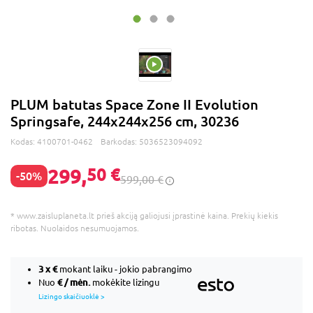
PLUM batutas Space Zone II Evolution
Springsafe, 244x244x256 cm, 30236
Kodas:
4100701-0462
Barkodas:
5036523094092
299,
50 €
-50%
599,00 €
* www.zaisluplaneta.lt prieš akciją galiojusi įprastinė kaina. Prekių kiekis
ribotas. Nuolaidos nesumuojamos.
3 x
€
mokant laiku - jokio pabrangimo
€ / mėn.
Nuo
mokėkite lizingu
Lizingo skaičiuoklė >