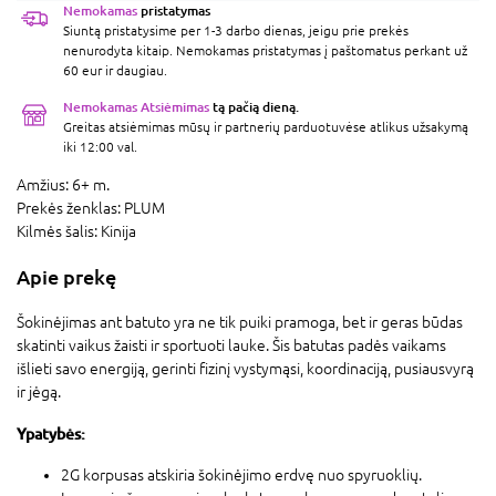
Nemokamas
pristatymas
Siuntą pristatysime per 1-3 darbo dienas, jeigu prie prekės
nenurodyta kitaip. Nemokamas pristatymas į paštomatus perkant už
60 eur ir daugiau.
Nemokamas Atsiėmimas
tą pačią dieną.
Greitas atsiėmimas mūsų ir partnerių parduotuvėse atlikus užsakymą
iki 12:00 val.
Amžius:
6+ m.
Prekės ženklas:
PLUM
Kilmės šalis:
Kinija
Apie prekę
Šokinėjimas ant batuto yra ne tik puiki pramoga, bet ir geras būdas
skatinti vaikus žaisti ir sportuoti lauke. Šis batutas padės vaikams
išlieti savo energiją, gerinti fizinį vystymąsi, koordinaciją, pusiausvyrą
ir jėgą.
Ypatybės:
2G korpusas atskiria šokinėjimo erdvę nuo spyruoklių.