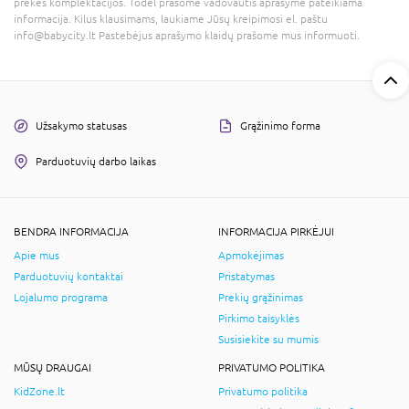
prekės komplektacijos. Todėl prašome vadovautis aprašyme pateikiama
informacija. Kilus klausimams, laukiame Jūsų kreipimosi el. paštu
info@babycity.lt Pastebėjus aprašymo klaidų prašome mus informuoti.
Užsakymo statusas
Grąžinimo forma
Parduotuvių darbo laikas
BENDRA INFORMACIJA
INFORMACIJA PIRKĖJUI
Apie mus
Apmokėjimas
Parduotuvių kontaktai
Pristatymas
Lojalumo programa
Prekių grąžinimas
Pirkimo taisyklės
Susisiekite su mumis
MŪSŲ DRAUGAI
PRIVATUMO POLITIKA
KidZone.lt
Privatumo politika